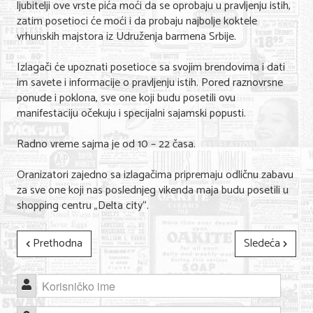
ljubitelji ove vrste pića moći da se oprobaju u pravljenju istih,
Nega lica i tela
zatim posetioci će moći i da probaju najbolje koktele
vrhunskih majstora iz Udruženja barmena Srbije.
Shopping
Izlagači će upoznati posetioce sa svojim brendovima i dati
Sve za venčanje
im savete i informacije o pravljenju istih. Pored raznovrsne
ponude i poklona, sve one koji budu posetili ovu
Sve za decu
manifestaciju očekuju i specijalni sajamski popusti.
Kuća i bašta
Radno vreme sajma je od 10 – 22 časa.
Gastronomija
Oranizatori zajedno sa izlagačima pripremaju odličnu zabavu
Sport i rekreacija
za sve one koji nas poslednjeg vikenda maja budu posetili u
shopping centru „Delta city“.
Zdravlje i medicina
Prethodna
Sledeća
Hobi i razonoda
UPIS FIRMI
Korisničko ime
MARKETING