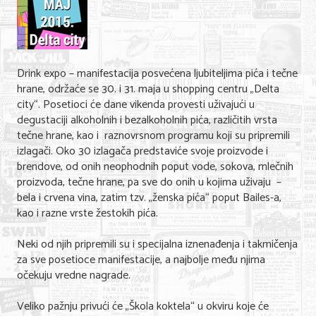
Shopping
Sve za venčanje
Sve za decu
Drink expo – manifestacija posvećena ljubiteljima pića i tečne
hrane, održaće se 30. i 31. maja u shopping centru „Delta
Gastronomija
city“. Posetioci će dane vikenda provesti uživajući u
degustaciji alkoholnih i bezalkoholnih pića, različitih vrsta
Kuća i bašta
tečne hrane, kao i raznovrsnom programu koji su pripremili
izlagači. Oko 30 izlagača predstaviće svoje proizvode i
Zdravlje i medicina
brendove, od onih neophodnih poput vode, sokova, mlečnih
Sport i rekreacija
proizvoda, tečne hrane, pa sve do onih u kojima uživaju –
bela i crvena vina, zatim tzv. „ženska pića“ poput Bailes-a,
Hobi i razonoda
kao i razne vrste žestokih pića.
ADRESAR
Neki od njih pripremili su i specijalna iznenađenja i takmičenja
za sve posetioce manifestacije, a najbolje među njima
Posao
očekuju vredne nagrade.
Usluge
Veliko pažnju privući će „Škola koktela“ u okviru koje će