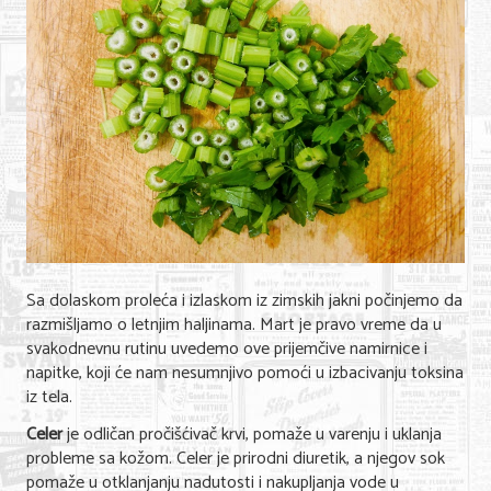
Shopping
Sve za venčanje
Sve za decu
Gastronomija
Kuća i bašta
Zdravlje i medicina
Sport i rekreacija
Sa dolaskom proleća i izlaskom iz zimskih jakni počinjemo da
razmišljamo o letnjim haljinama. Mart je pravo vreme da u
Hobi i razonoda
svakodnevnu rutinu uvedemo ove prijemčive namirnice i
ADRESAR
napitke, koji će nam nesumnjivo pomoći u izbacivanju toksina
iz tela.
Posao
Celer
je odličan pročišćivač krvi, pomaže u varenju i uklanja
probleme sa kožom. Celer je prirodni diuretik, a njegov sok
Usluge
pomaže u otklanjanju nadutosti i nakupljanja vode u