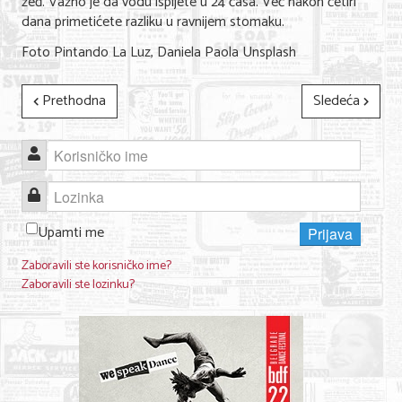
žeđ. Važno je da vodu ispijete u 24 časa. Već nakon četiri
dana primetićete razliku u ravnijem stomaku.
Foto Pintando La Luz, Daniela Paola Unsplash
Prethodna
Sledeća
Korisničko ime
Lozinka
Upamti me
Prijava
Zaboravili ste korisničko ime?
Zaboravili ste lozinku?