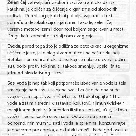
Zeleni čaj
, zahvaljujući visokom sadržaju antioksidansa
katehina, je odličan za čišćenje organizma od slobodnih
KONTAKT
radikala. Pored toga, katehini poboljšavaju rad jetre i
pomažu u detoksikaciji organizma. Takođe, zeleni čaj
O NAMA
ubrzava metabolizam i doprinosi boljem sagorevanju masti.
Drugu kafu zamenite sa šoljicom ovog čaja.
Cvekla
, pored toga što je odlična za detoksikaciju organizma
i čišćenje jetre, jako blagotvorno utiče i na našu cirkulaciju.
Betalaini, prirodni antioksidansi koji se nalaze u cvekli, odlični
su u borbi protiv toksina, ali takođe smanjuju upale i štite
jetru od oksidativnog stresa.
Sasi voda
je napitak koji potpomaže izbacivanje vode iz tela i
smanjenje nadutost i ta njena svojstva čine da ona bude
svojevrstan napitak za mršavljenje.- U bokal sipajte 2 litra
vode a zatim 1 srednji krastavac (kolutovi), 1 limun (kriške), 1
manji koren đumbira (narendan ili sitno seckan), 10-15 listova
sveže ili jedna kašika suve nane. Ostavite da prenoći,
odnosno, minimum 10 sati i voda je spremna. Konzumirajte
je obavezno pre obroka, a ostatak između, kada god osetite