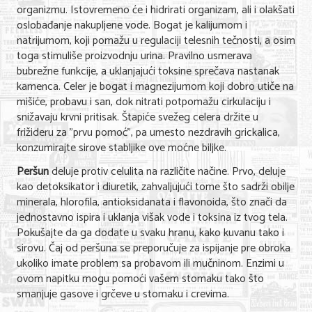
organizmu. Istovremeno će i hidrirati organizam, ali i olakšati
Nega lica i tela
oslobađanje nakupljene vode. Bogat je kalijumom i
natrijumom, koji pomažu u regulaciji telesnih tečnosti, a osim
Shopping
toga stimuliše proizvodnju urina. Pravilno usmerava
bubrežne funkcije, a uklanjajući toksine sprečava nastanak
Sve za venčanje
kamenca. Celer je bogat i magnezijumom koji dobro utiče na
Sve za decu
mišiće, probavu i san, dok nitrati potpomažu cirkulaciju i
snižavaju krvni pritisak. Štapiće svežeg celera držite u
Kuća i bašta
frižideru za "prvu pomoć", pa umesto nezdravih grickalica,
konzumirajte sirove stabljike ove moćne biljke.
Gastronomija
Peršun
deluje protiv celulita na različite načine. Prvo, deluje
kao detoksikator i diuretik, zahvaljujući tome što sadrži obilje
Sport i rekreacija
minerala, hlorofila, antioksidanata i flavonoida, što znači da
Zdravlje i medicina
jednostavno ispira i uklanja višak vode i toksina iz tvog tela.
Pokušajte da ga dodate u svaku hranu, kako kuvanu tako i
Hobi i razonoda
sirovu. Čaj od peršuna se preporučuje za ispijanje pre obroka
ukoliko imate problem sa probavom ili mučninom. Enzimi u
UPIS FIRMI
ovom napitku mogu pomoći vašem stomaku tako što
smanjuje gasove i grčeve u stomaku i crevima.
MARKETING