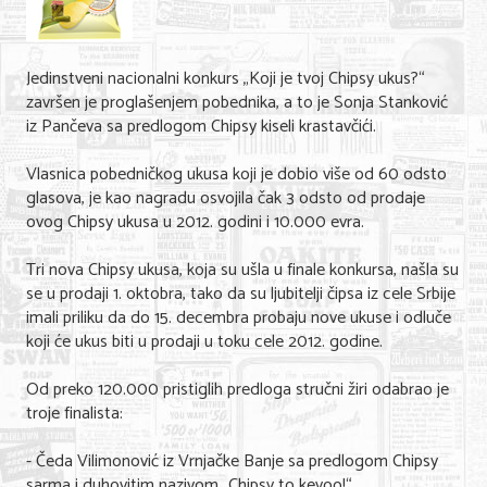
Shopping
Sve za venčanje
Jedinstveni nacionalni konkurs „Koji je tvoj Chipsy ukus?“
Sve za decu
završen je proglašenjem pobednika, a to je Sonja Stanković
iz Pančeva sa predlogom Chipsy kiseli krastavčići.
Gastronomija
Vlasnica pobedničkog ukusa koji je dobio više od 60 odsto
Kuća i bašta
glasova, je kao nagradu osvojila čak 3 odsto od prodaje
ovog Chipsy ukusa u 2012. godini i 10.000 evra.
Zdravlje i medicina
Tri nova Chipsy ukusa, koja su ušla u finale konkursa, našla su
Sport i rekreacija
se u prodaji 1. oktobra, tako da su ljubitelji čipsa iz cele Srbije
imali priliku da do 15. decembra probaju nove ukuse i odluče
Hobi i razonoda
koji će ukus biti u prodaji u toku cele 2012. godine.
ADRESAR
Od preko 120.000 pristiglih predloga stručni žiri odabrao je
troje finalista:
Posao
- Čeda Vilimonović iz Vrnjačke Banje sa predlogom Chipsy
Usluge
sarma i duhovitim nazivom „Chipsy to kevoo!“