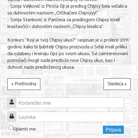
- Sonja Veljković iz Pirota čiji je predlog Chipsy bela vešalica
Nega lica i tela
sa duhovotim nazivom „O(t)kačeni Chipsyyy!“
Shopping
- Sonja Stanković iz Pančeva sa predlogom Chipsy kiseli
krastavčići i duhovitim nazivom „Chipsy kiselica”.
Sve za venčanje
Konkurs "Koji je tvoj Chipsy ukus?" raspisan je u proleće 2011.
Sve za decu
godine, kako bi ljubitelji Chipsy proizvoda u Srbiji imali priliku
da odaberu i kreiraju čips po svom ukusu. Svi zainteresovani
Kuća i bašta
potrošači mogli suda predlože novi Chipsy ukus, kao i
duhovit naziv predloženog ukusa.
Gastronomija
Sport i rekreacija
Prethodna
Sledeća
Zdravlje i medicina
Korisničko ime
Hobi i razonoda
Lozinka
UPIS FIRMI
Upamti me
Prijava
MARKETING