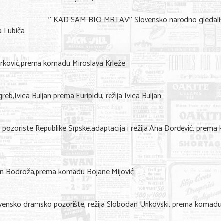
’’ KAD SAM BIO MRTAV’’ Slovensko narodno gledali
a Lubiča
arković,prema komadu Miroslava Krleže
reb,Ivica Buljan prema Euripidu, režija Ivica Buljan
pozoriste Republike Srpske,adaptacija i režija Ana Đorđević, prem
evan Bodroža,prema komadu Bojane Mijović
ensko dramsko pozorište, režija Slobodan Unkovski, prema komadu 