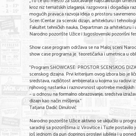
„To će biti mesto za suočavanje najistaknutijih umetni
kroz niz tematskih izlaganja, razgovora i događaja ra
mogućih pravaca razvoja ideja o prostoru savremenog 
Scen (Centar za scenski dizajn, arhitekturu i tehnolog
Fakultet tehničkih nauka, Departman za arhitekturu i
Narodno pozorište Užice i Jugoslovenski pozorišni fes
Show case program održava se na Maloj sceni Narodn
show case programa je teoretičarka i umetnica u obla
"Program SHOWCASE: PROSTOR SCENSKOG DIZAJNA preds
scenskog dizajna. Prvi kriterijum ovog izbora bio je li
sredstava, različitost ambijenata u kojima su radovi iz
njihovog nastanka i raznovrsnost upotrebe medijskih lin
– u odnosu na formalno obrazovanje, sredstva izražavan
dizajn kao način mišljenja."
Tatjana Dadić Dinulović
Narodno pozorište Užice aktivno se uključilo u prog
saradnji sa pozorištima iz Virovitice i Tuzle postavil
još jednom da pun doprinos proslavi jubileja i u pone