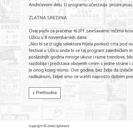
Andrićevom delu. U programu učestvuju prozni pisac, kr
ZLATNA SREDINA
Ovaj poziv za praćenje 16.JPF završavamo rečima kosel
Užicu u 8 novembarskih dana:
„Ako bi se iz ugla selektora htjela podvući crta pod 
festival u Užicu onda bi se taj program zajedničkim
posljednjih godina mnoge ukuse i razne trendove, bilo je
razdoblja i predstava obojenih crnim s jedne strane i a
je onog kojeg nismo. Ove godine, bez želje da izvla
radikalnom, željeli smo se vratiti naprosto dobrim pre
Prethodna
Copyright © 2006 Ogledalce