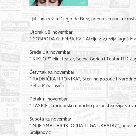
Ljubljana,režija Dijego de Brea, prema scenariju Ernst
Utorak 08. novembar
’’ GOSPODA GLEMBAJEVI’’ Atelje 212,režija Jagoš M
Sreda 09. novembar
’’ KIKLOP’’ Mini teatar, Scena Gorica i Teatar ITD Zag
Četvrtak 10. novembar
’’ RADNIČKA HRONIKA’’, Sterijino pozorje i Narodno 
Petra Mihajlovića
Petak 11. novembar
’’ LASICE’’,Crnogorsko narodno pozorište,režija St
Subota 12. novembar
’’ NIJE SMRT BICIKLO (DA TI GA UKRADU)’’,Jugoslov
Srbljanović