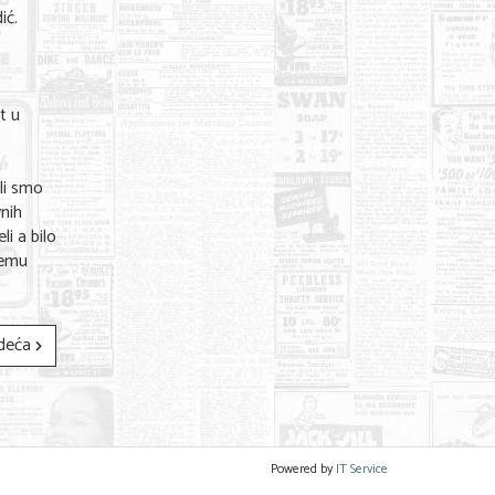
ić.
t u
i
li smo
vnih
li a bilo
čemu
deća
Powered by
IT Service