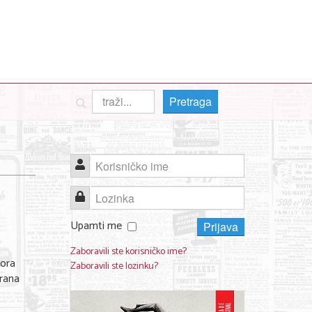
Pretraga
Korisničko ime
Lozinka
Upamti me
Prijava
Zaboravili ste korisničko ime?
tora
Zaboravili ste lozinku?
orana