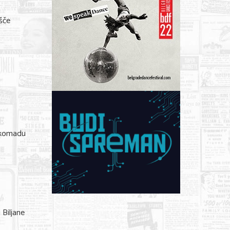
šče
a komadu
Biljane