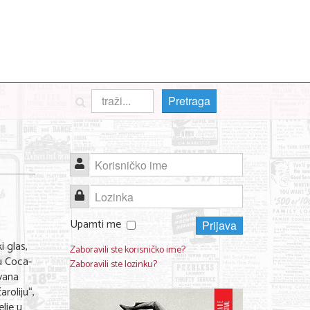
Pretraga
Korisničko ime
Lozinka
Upamti me
Prijava
 glas,
Zaboravili ste korisničko ime?
u Coca-
Zaboravili ste lozinku?
vana
roliju“,
lje u