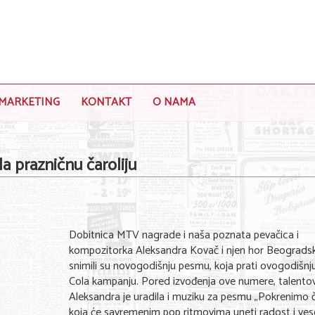
MARKETING
KONTAKT
O NAMA
 prazničnu čaroliju
Dobitnica MTV nagrade i naša poznata pevačica i
kompozitorka Aleksandra Kovač i njen hor Beogradski
snimili su novogodišnju pesmu, koja prati ovogodišnj
Cola kampanju. Pored izvođenja ove numere, talento
Aleksandra je uradila i muziku za pesmu „Pokrenimo ča
koja će savremenim pop ritmovima uneti radost i vese