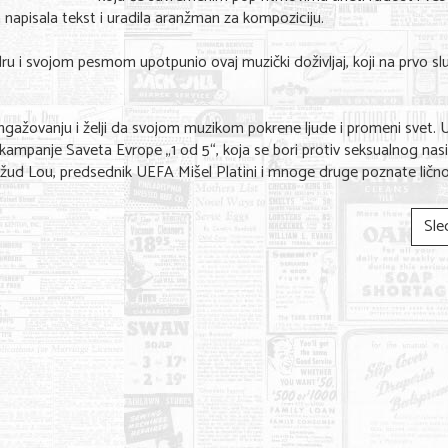
apisala tekst i uradila aranžman za kompoziciju.
ru i svojom pesmom upotpunio ovaj muzički doživljaj, koji na prvo sl
ažovanju i želji da svojom muzikom pokrene ljude i promeni svet. 
panje Saveta Evrope „1 od 5“, koja se bori protiv seksualnog nasi
ud Lou, predsednik UEFA Mišel Platini i mnoge druge poznate lično
Sle