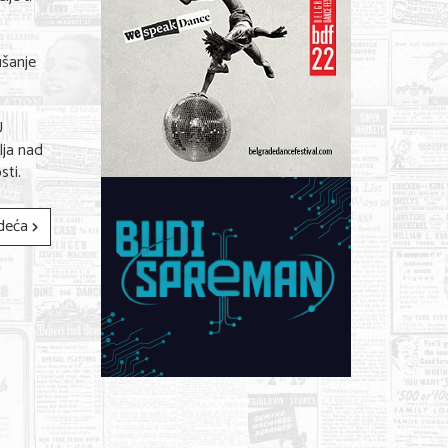
ušanje
U
lja nad
sti.
deća