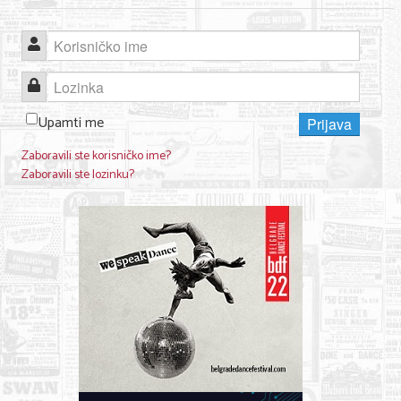
Nega lica i tela
Korisničko ime
Shopping
Lozinka
Sve za venčanje
Upamti me
Prijava
Sve za decu
Zaboravili ste korisničko ime?
Kuća i bašta
Zaboravili ste lozinku?
Gastronomija
Sport i rekreacija
Zdravlje i medicina
Hobi i razonoda
UPIS FIRMI
MARKETING