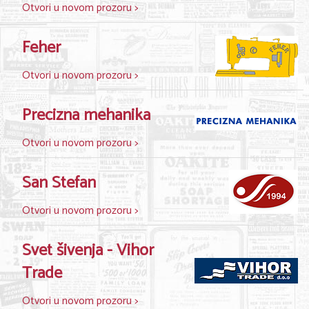
Shopping
Otvori u novom prozoru >
Sve za venčanje
Feher
Sve za decu
Otvori u novom prozoru >
Gastronomija
Precizna mehanika
Kuća i bašta
Otvori u novom prozoru >
Zdravlje i medicina
Sport i rekreacija
San Stefan
Hobi i razonoda
Otvori u novom prozoru >
ADRESAR
Svet šivenja - Vihor
Posao
Trade
Usluge
Otvori u novom prozoru >