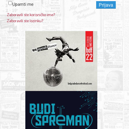
Upamti me
Prijava
KONTAKT
Zaboravili ste korisničko ime?
Zaboravili ste lozinku?
O NAMA