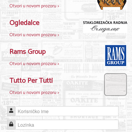
Otvori u novom prozoru >
Nega lica i tela
Shopping
Ogledalce
Sve za venčanje
Otvori u novom prozoru >
Sve za decu
Rams Group
Kuća i bašta
Otvori u novom prozoru >
Gastronomija
Tutto Per Tutti
Sport i rekreacija
Zdravlje i medicina
Otvori u novom prozoru >
Hobi i razonoda
Korisničko ime
UPIS FIRMI
Lozinka
MARKETING