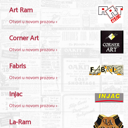
Shopping
Art Ram
Sve za venčanje
Otvori u novom prozoru >
Sve za decu
Corner Art
Gastronomija
Kuća i bašta
Otvori u novom prozoru >
Zdravlje i medicina
Fabris
Sport i rekreacija
Otvori u novom prozoru >
Hobi i razonoda
Injac
ADRESAR
Otvori u novom prozoru >
Posao
La-Ram
Usluge