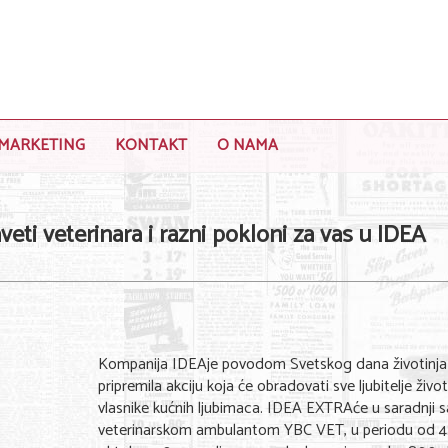
MARKETING
KONTAKT
O NAMA
veti veterinara i razni pokloni za vas u IDEA
Kompanija IDEAje povodom Svetskog dana životinja
pripremila akciju koja će obradovati sve ljubitelje životi
vlasnike kućnih ljubimaca. IDEA EXTRAće u saradnji s
veterinarskom ambulantom YBC VET, u periodu od 4.