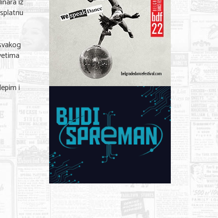
inara iz
esplatnu
 svakog
vetima
lepim i