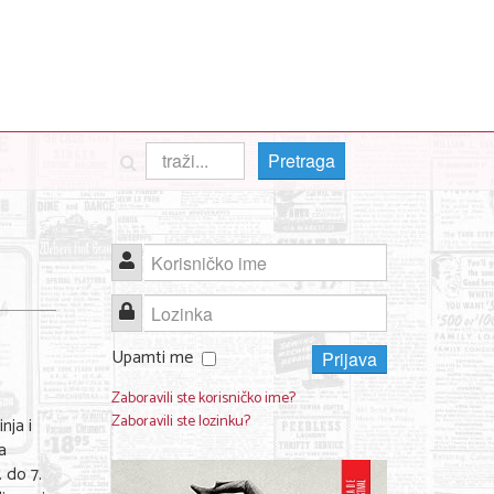
Pretraga
Korisničko ime
Lozinka
Upamti me
Prijava
Zaboravili ste korisničko ime?
Zaboravili ste lozinku?
nja i
a
 do 7.