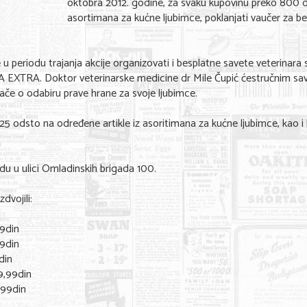
oktobra 2012. godine, za svaku kupovinu preko 800 d
asortimana za kućne ljubimce, poklanjati vaučer za b
periodu trajanja akcije organizovati i besplatne savete veterinara
DEA EXTRA. Doktor veterinarske medicine dr Mile Čupić ćestručnim sa
šače o odabiru prave hrane za svoje ljubimce.
odsto na određene artikle iz asoritimana za kućne ljubimce, kao i 
 u ulici Omladinskih brigada 100.
dvojili:
9din
9din
din
,99din
99din