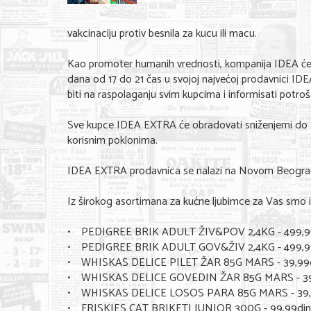
vakcinaciju protiv besnila za kucu ili macu.
Kao promoter humanih vrednosti, kompanija IDEA će u 
dana od 17 do 21 čas u svojoj najvećoj prodavnici I
biti na raspolaganju svim kupcima i informisati potro
Sve kupce IDEA EXTRA će obradovati sniženjemi do 25 
korisnim poklonima.
IDEA EXTRA prodavnica se nalazi na Novom Beogradu
Iz širokog asortimana za kućne ljubimce za Vas smo iz
• PEDIGREE BRIK ADULT ŽIV&POV 2,4KG - 499,9
• PEDIGREE BRIK ADULT GOV&ŽIV 2,4KG - 499,9
• WHISKAS DELICE PILET ŽAR 85G MARS - 39,99
• WHISKAS DELICE GOVEDIN ŽAR 85G MARS - 39
• WHISKAS DELICE LOSOS PARA 85G MARS - 39,
• FRISKIES CAT BRIKETI JUNIOR 300G - 99,99din