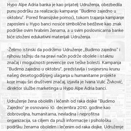
Hypo Alpe Adria banka je kao prijatelj Udruženja, obezbedila
Nega lica i tela
punu podršku za realizaciju kampanje “Budimo zajedno u
oktobru”. Pored finansijske pomoći, tokom trajanja kampanje
Shopping
zaposleni u Hypo banci nosiće simbolične bedževe kao znak
podrške ovim hrabrim ženama, a u svim poslovnicama banke
Sve za venčanje
biće izloženi edukativni materijali Udruženja.
Sve za decu
-Želimo istinski da podržimo Udruženje „Budimo zajedno“ i
Kuća i bašta
njihovu težnju da na pravi način podrže obolele i istaknu
značaj i mogućnosti prevencije ove teške bolesti. Kampanja
Gastronomija
“Budimo zajedno u oktobru”, predstavlja i svojevrsnu krunu
našeg desetogodišnjeg ulaganja u humanitarne projekte
Sport i rekreacija
koje imaju širi društveni značaj, izjavila je Ivana Vulić Živković,
direktor službe marketinga u Hypo Alpe Adria banci.
Zdravlje i medicina
Udruženje žena obolelih i lečenih od raka dojke “Budimo
Hobi i razonoda
Zajedno” je osnovano 10. decembra 2010. godine kao
dobrovoljna, humanitarna, nevladina i neprofitna
UPIS FIRMI
organizacija, sa ciljem da pruži informacije i psihološku
podršku ženama obolelim i lečenim od raka dojke. Udruženje
MARKETING