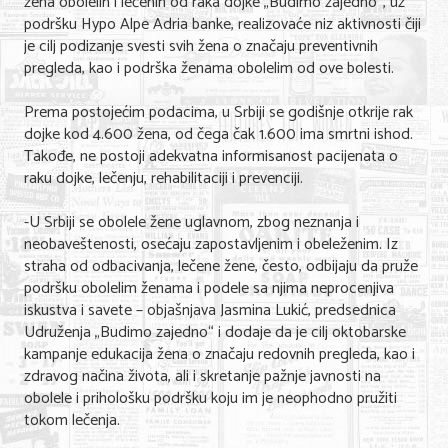
žena obolelih i lečenih od raka dojke „Budimo zajedno“, uz
Shopping
podršku Hypo Alpe Adria banke, realizovaće niz aktivnosti čiji
je cilj podizanje svesti svih žena o značaju preventivnih
Sve za venčanje
pregleda, kao i podrška ženama obolelim od ove bolesti.
Sve za decu
Prema postojećim podacima, u Srbiji se godišnje otkrije rak
Gastronomija
dojke kod 4.600 žena, od čega čak 1.600 ima smrtni ishod.
Takođe, ne postoji adekvatna informisanost pacijenata o
Kuća i bašta
raku dojke, lečenju, rehabilitaciji i prevenciji.
Zdravlje i medicina
-U Srbiji se obolele žene uglavnom, zbog neznanja i
neobaveštenosti, osećaju zapostavljenim i obeleženim. Iz
Sport i rekreacija
straha od odbacivanja, lečene žene, često, odbijaju da pruže
podršku obolelim ženama i podele sa njima neprocenjiva
Hobi i razonoda
iskustva i savete – objašnjava Jasmina Lukić, predsednica
Udruženja „Budimo zajedno“ i dodaje da je cilj oktobarske
ADRESAR
kampanje edukacija žena o značaju redovnih pregleda, kao i
zdravog načina života, ali i skretanje pažnje javnosti na
Posao
obolele i prihološku podršku koju im je neophodno pružiti
tokom lečenja.
Usluge