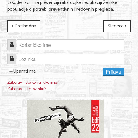
takođe radi i na prevenciji raka dojke i edukaciji ženske
populacije o potrebi preventivnih i redovnih pregleda.
KONTAKT
Prethodna
Sledeća
O NAMA
Korisničko ime
Lozinka
Upamti me
Prijava
Zaboravili ste korisničko ime?
Zaboravili ste lozinku?