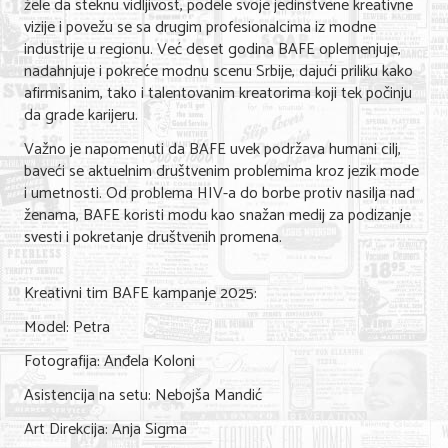
žele da steknu vidljivost, podele svoje jedinstvene kreativne
vizije i povežu se sa drugim profesionalcima iz modne
industrije u regionu. Već deset godina BAFE oplemenjuje,
nadahnjuje i pokreće modnu scenu Srbije, dajući priliku kako
afirmisanim, tako i talentovanim kreatorima koji tek počinju
da grade karijeru.
Važno je napomenuti da BAFE uvek podržava humani cilj,
baveći se aktuelnim društvenim problemima kroz jezik mode
i umetnosti. Od problema HIV-a do borbe protiv nasilja nad
ženama, BAFE koristi modu kao snažan medij za podizanje
svesti i pokretanje društvenih promena.
Kreativni tim BAFE kampanje 2025:
Model: Petra
Fotografija: Anđela Koloni
Asistencija na setu: Nebojša Mandić
Art Direkcija: Anja Sigma