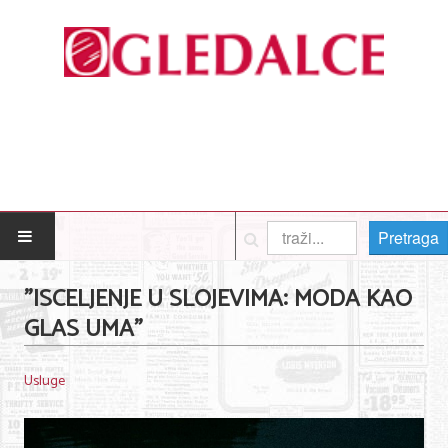
Pretraga
POČETNA
"ISCELJENJE U SLOJEVIMA: MODA KAO
GLAS UMA"
Posao
Usluge
Usluge
Nega lica i tela