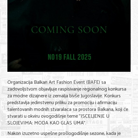
Nega lica i tela
Shopping
Sve za venčanje
Sve za decu
Kuća i bašta
Gastronomija
Organizacija Balkan Art Fashion Event (BAFE) sa
Sport i rekreacija
zadovoljstvom objavljuje raspisivanje regionalnog konkursa
Zdravlje i medicina
za modne dizajnere iz zemalja bivše Jugoslavije. Konkurs
predstavlja jedinstvenu priliku za promociju i afirmaciju
Hobi i razonoda
talentovanih modnih stvaralaca sa prostora Balkana, koji će
stvarati u okviru ovogodišnje teme "ISCELJENJE U
UPIS FIRMI
SLOJEVIMA: MODA KAO GLAS UMA".
Nakon izuzetno uspešne prošlogodišnje sezone, kada je
MARKETING