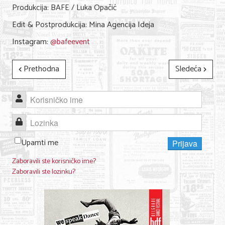
Produkcija: BAFE / Luka Opačić
Edit & Postprodukcija: Mina Agencija Ideja
Instagram:
@bafeevent
Prethodna
Sledeća
Korisničko ime
Lozinka
Upamti me
Prijava
Zaboravili ste korisničko ime?
Zaboravili ste lozinku?