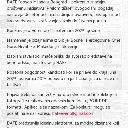
BAFE "doveo Milano u Beograd" i pokrenuo značajnu
društvenu inicijativu "Prelom tišine", ovogodišnji događaj
KONTAKT
nastavlja desetogodišnju tradiciju inovativnog pristupa modi
kao sredstvu za izražavanje važnih društvenih poruka.
O NAMA
Konkurs je otvoren do 1. septembra 2025. godine
Namenjen je dizajnerima iz Srbije, Bosne i Hercegovine, Crne
Gore, Hrvatske, Makedonije i Slovenije
Izabrani stvaraoci imaće priliku da svoj rad predstave na
beogradskoj manifestaciji BAFE
Posebna pogodnost: kandidati koji se prijave do kraja juna
2025. ostvaruju 20% popusta na participaciju za učešće na
festivalu
Prijava treba da sadrži CV autora i skice modne kolekcije ili
fotografije realizovanih odevnih komada u JPG ili PDF
formatu. Aplikacije sa naznakom "Za konkurs" mogu se
poslati na email adresu:
bafeevent@gmail.com
BAFE predstavlja idealnu platformu za modne dizajnere koji