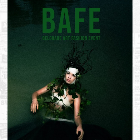
Shopping
Sve za venčanje
Sve za decu
Gastronomija
Kuća i bašta
Zdravlje i medicina
Sport i rekreacija
Hobi i razonoda
ADRESAR
Posao
Usluge