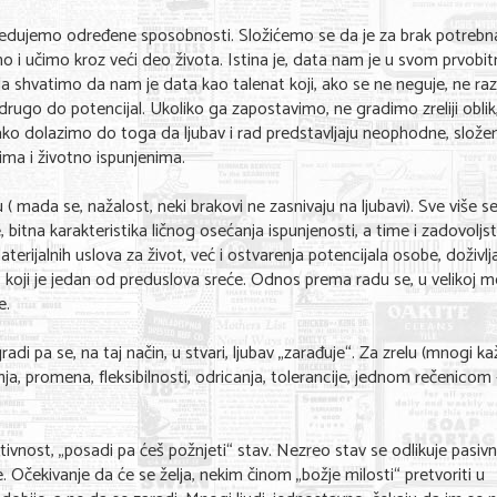
edujemo određene sposobnosti. Složićemo se da je za brak potrebn
o i učimo kroz veći deo života. Istina je, data nam je u svom prvobi
a shvatimo da nam je data kao talenat koji, ako se ne neguje, ne raz
drugo do potencijal. Ukoliko ga zapostavimo, ne gradimo zreliji oblik
. Tako dolazimo do toga da ljubav i rad predstavljaju neophodne, slože
ima i životno ispunjenima.
( mada se, nažalost, neki brakovi ne zasnivaju na ljubavi). Sve više s
itna karakteristika ličnog osećanja ispunjenosti, a time i zadovoljst
erijalnih uslova za život, već i ostvarenja potencijala osobe, doživlj
, koji je jedan od preduslova sreće. Odnos prema radu se, u velikoj me
e.
radi pa se, na taj način, u stvari, ljubav „zarađuje“. Za zrelu (mnogi ka
ja, promena, fleksibilnosti, odricanja, tolerancije, jednom rečenicom 
vnost, „posadi pa ćeš požnjeti“ stav. Nezreo stav se odlikuje pasivn
čekivanje da će se želja, nekim činom „božje milosti“ pretvoriti u