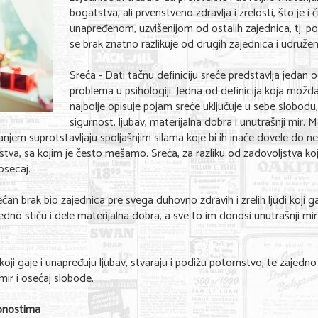
bogatstva, ali prvenstveno zdravlja i zrelosti, što je i č
unapređenom, uzvišenijom od ostalih zajednica, tj. p
se brak znatno razlikuje od drugih zajednica i udružen
Sreća - Dati tačnu definiciju sreće predstavlja jedan 
problema u psihologiji. Jedna od definicija koja možda
najbolje opisuje pojam sreće uključuje u sebe slobodu,
sigurnost, ljubav, materijalna dobra i unutrašnji mir.
ašanjem suprotstavljaju spoljašnjim silama koje bi ih inače dovele do n
jstva, sa kojim je često mešamo. Sreća, za razliku od zadovoljstva koj
osecaj.
an brak bio zajednica pre svega duhovno zdravih i zrelih ljudi koji ga
edno stiču i dele materijalna dobra, a sve to im donosi unutrašnji mir 
koji gaje i unapređuju ljubav, stvaraju i podižu potomstvo, te zajedno 
mir i osećaj slobode.
obnostima