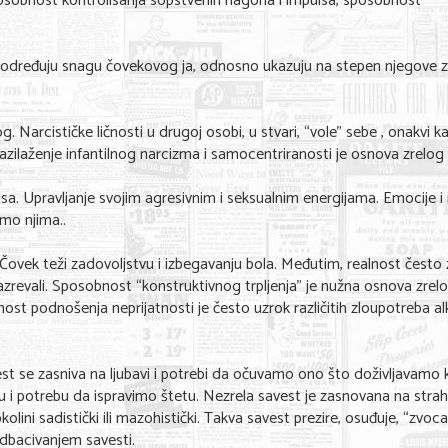
sposobnost kontrolisanja sopstvenih nagona i impulsa, sposobnost
i određuju snagu čovekovog ja, odnosno ukazuju na stepen njegove zr
arcističke ličnosti u drugoj osobi, u stvari, “vole” sebe , onakvi ka
revazilaženje infantilnog narcizma i samocentriranosti je osnova zrelog 
a. Upravljanje svojim agresivnim i seksualnim energijama. Emocije i 
mo njima..
 Čovek teži zadovoljstvu i izbegavanju bola. Međutim, realnost često
sazrevali. Sposobnost “konstruktivnog trpljenja” je nužna osnova zrelo
st podnošenja neprijatnosti je često uzrok različitih zloupotreba al
vest se zasniva na ljubavi i potrebi da očuvamo ono što doživljavamo
i potrebu da ispravimo štetu. Nezrela savest je zasnovana na strah
olini sadistički ili mazohistički. Takva savest prezire, osuđuje, “zvoca”
dbacivanjem savesti.