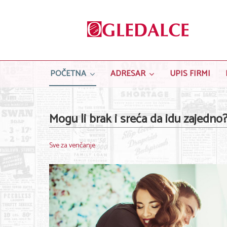
POČETNA
ADRESAR
UPIS FIRMI
Mogu li brak i sreća da idu zajedno
Sve za venčanje