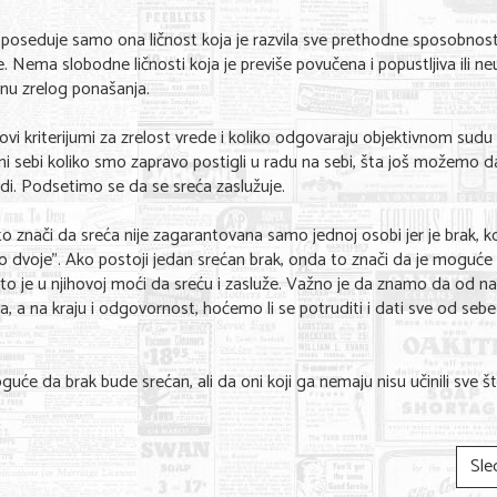
oseduje samo ona ličnost koja je razvila sve prethodne sposobnost
de. Nema slobodne ličnosti koja je previše povučena i popustljiva ili n
jnu zrelog ponašanja.
ovi kriterijumi za zrelost vrede i koliko odgovaraju objektivnom sudu
mi sebi koliko smo zapravo postigli u radu na sebi, šta još možemo d
di. Podsetimo se da se sreća zaslužuje.
o znači da sreća nije zagarantovana samo jednoj osobi jer je brak, k
no dvoje”. Ako postoji jedan srećan brak, onda to znači da je moguće
e što je u njihovoj moći da sreću i zasluže. Važno je da znamo da od n
uka, a na kraju i odgovornost, hoćemo li se potruditi i dati sve od seb
uće da brak bude srećan, ali da oni koji ga nemaju nisu učinili sve št
Sle