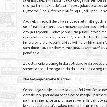
stvarnost bez aktivnosti i truda onoga koji želi. Da se
desi ,pa im se tako „dešavaju“ veze, ljubavi, brakovi
ili „izabrani“, pa skrštenih ruku čekaju i „šalju poruke sv
Ako neki mladić ili devojka sa dvadeset ili više godi
se još nalazi u stanju tzv. produžene pubertetske kri
ozbiljnu zajednicu kakva je brak. Na primer, stalno m
opravdavajući se da „to nije to“, ili mlade devojke če
im je brojno stanje partnerki sa kojima su bili u „šemi
sam dođe i to, po njihovim merilima, sasvim savršen, 
ponašanje.
Za ostvarenje srećnog braka potrebno je da posedujemo
samostalnost…i mnogo truda da se zajednica neguje
Nastavljanje nezrelosti u braku
Osoba koja se nije pripremila za bračni život često na
odrasle (po godinama) osobe često menjaju partnere u
partnera i njemu ostanu privrženi i verni. Ili, pak, po
je kao „bure baruta“, svakog momenta spremno da eks