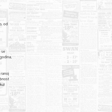
o, od
e se
 godina,
 ranoj
obnost
ku)