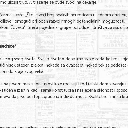
bismo uložili trud. A traženje se ovde svodi na čekanje.
arima i kaže: „Što je veći broj ovakvih neurotičara u jednom društvu,
 ciljeve i omogući prirodan razvoj mnogih potencijalnih mogućnosti,
om čoveku“. Sreća pojednica, grupe, porodice i društva zavisi, očit
ajednice?
om celog svog života. Svako životno doba ima svoje zadatke kroz koj
ostići visok stepen zrelosti nekada sa dvadeset, nekad tek sa pedeset
ntilan do kraja svog veka.
a na prvom mestu oni uslovi koje roditelji i roditeljski dom stvaraju u
 i učenje iz istih, kao i sama konstitucija i nasleđena sklonost i spos
meva da prvo postoji izgrađena individualnost. Kvalitetno "mi" (u bra