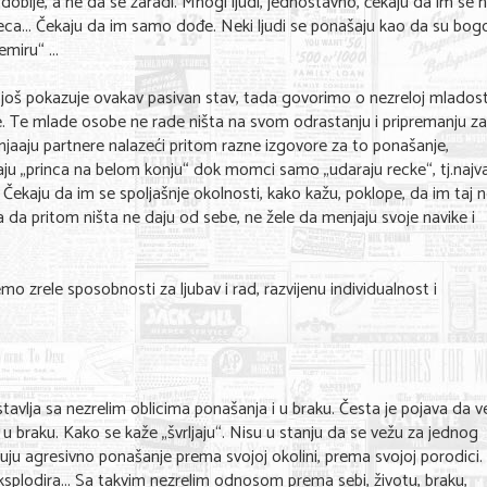
 dobije, a ne da se zaradi. Mnogi ljudi, jednostavno, čekaju da im se 
, deca... Čekaju da im samo dođe. Neki ljudi se ponašaju kao da su bo
emiru“ ...
na još pokazuje ovakav pasivan stav, tada govorimo o nezreloj mladost
ze. Te mlade osobe ne rade ništa na svom odrastanju i pripremanju za
enjaaju partnere nalazeći pritom razne izgovore za to ponašanje,
kaju „princa na belom konju“ dok momci samo „udaraju recke“, tj.najva
“. Čekaju da im se spoljašnje okolnosti, kako kažu, poklope, da im taj 
a da pritom ništa ne daju od sebe, ne žele da menjaju svoje navike i
 zrele sposobnosti za ljubav i rad, razvijenu individualnost i
.
stavlja sa nezrelim oblicima ponašanja i u braku. Česta je pojava da v
 braku. Kako se kaže „švrljaju“. Nisu u stanju da se vežu za jednog
kazuju agresivno ponašanje prema svojoj okolini, prema svojoj porodici.
plodira... Sa takvim nezrelim odnosom prema sebi, životu, braku,