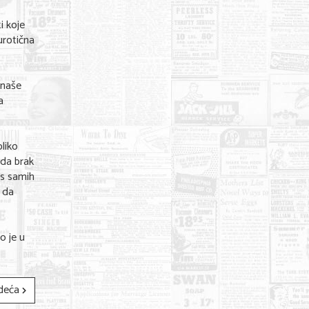
i koje
eurotična
 naše
a
oliko
 da brak
as samih
e da
o je u
deća