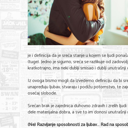
je i definicija da je sreća stanje u kojem se ljudi pon
(tuge). Jedno je sigurno, sreća se razlikuje od zadovol
kratkotrajno, ima neki dublji smisao i dublji unutrašnji 
Iz ovoga bismo mogli da izvedemo definiciju da bi sreć
unapređuju ljubav, stvaraju i podižu potomstvo, te zaj
osećaj slobode.
Srećan brak je zajednica duhovno zdravih i zrelih ljudi 
dele materijalna dobra, a sve to im donosi unutrašnji 
(Ne) Razvijanje sposobnosti za ljubav… Rad na spos