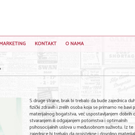
MARKETING
KONTAKT
O NAMA
?
S druge strane, brak bi trebalo da bude zajednica du
fizički zdravih i zrelih osoba koja se primarno ne bavi 
materijalnog bogatstva, već uspostavljanjem dobrih 
stvaranjem ili odgajanjem potomstva i optimalnih
psihosocijalnih uslova u međusobnom suživotu. Iz te
zajednice bi trebalo da proistekne i dovoljno materij