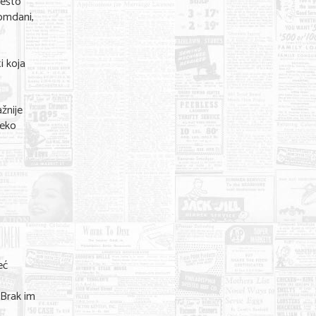
nešto
gomdani,
i koja
žnije
neko
eć
 Brak im