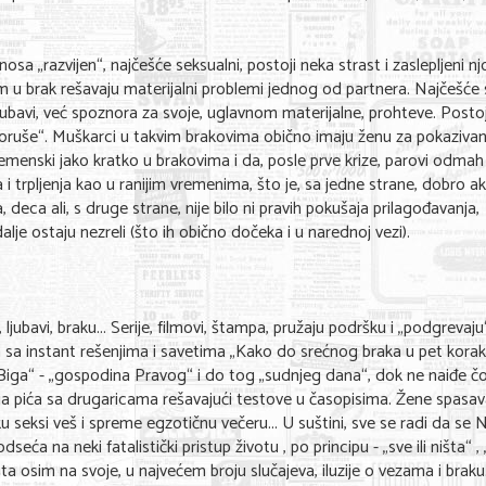
osa „razvijen“, najčešće seksualni, postoji neka strast i zaslepljeni n
skom u brak rešavaju materijalni problemi jednog od partnera. Najčešće
jubavi, već spoznora za svoje, uglavnom materijalne, prohteve. Postoj
ruše“. Muškarci u takvim brakovima obično imaju ženu za pokazivan
emenski jako kratko u brakovima i da, posle prve krize, parovi odmah
 trpljenja kao u ranijim vremenima, što je, sa jedne strane, dobro ak
 deca ali, s druge strane, nije bilo ni pravih pokušaja prilagođavanja,
lje ostaju nezreli (što ih obično dočeka i u narednoj vezi).
 ljubavi, braku... Serije, filmovi, štampa, pružaju podršku i „podgrevaju
sa instant rešenjima i savetima „Kako do srećnog braka u pet korak
 Biga“ - „gospodina Pravog“ i do tog „sudnjeg dana“, dok ne naiđe č
oja pića sa drugaricama rešavajući testove u časopisima. Žene spasav
seksi veš i spreme egzotičnu večeru... U suštini, sve se radi da se 
ća na neki fatalistički pristup životu , po principu - „sve ili ništa“ , „
a šta osim na svoje, u najvećem broju slučajeva, iluzije o vezama i bra