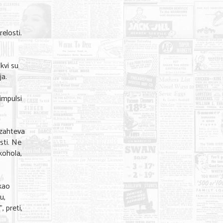
elosti.
kvi su
ja.
impulsi
 zahteva
sti. Ne
kohola,
 kao
u,
, preti,