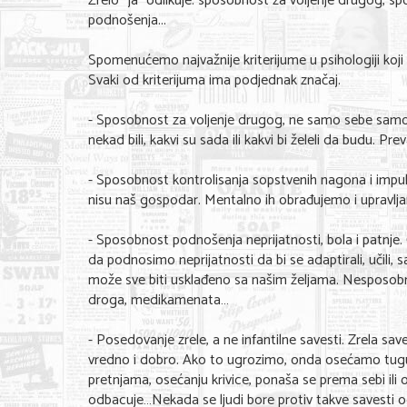
Zrelo “ja” odlikuje: sposobnost za voljenje drugog, 
podnošenja...
Spomenućemo najvažnije kriterijume u psihologiji koj
Svaki od kriterijuma ima podjednak značaj.
- Sposobnost za voljenje drugog, ne samo sebe samog. N
nekad bili, kakvi su sada ili kakvi bi želeli da budu. P
- Sposobnost kontrolisanja sopstvenih nagona i impuls
nisu naš gospodar. Mentalno ih obrađujemo i upravlja
- Sposobnost podnošenja neprijatnosti, bola i patnje.
da podnosimo neprijatnosti da bi se adaptirali, učili, 
može sve biti usklađeno sa našim željama. Nesposobno
droga, medikamenata…
- Posedovanje zrele, a ne infantilne savesti. Zrela sa
vredno i dobro. Ako to ugrozimo, onda osećamo tugu 
pretnjama, osećanju krivice, ponaša se prema sebi ili ok
odbacuje…Nekada se ljudi bore protiv takve savesti o