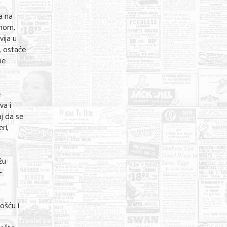
a na
tnom,
vija u
, ostaće
ne
e
va i
aj da se
ri,
žu
-
ošću i