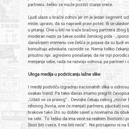
partneru...teško se može postići stanje sreće.
Ljudi ulaze u bračni odnos jer im je jedan segment odn
misle, upravo, da su napravili pravi potez. Ili se ula
u pitanju. One u biti ne traže bračnog partnera zbog l
moderan naziv za takve osobe ženskog pola - „sponzo
današnjem vremenu sve češća je pojava da su ljudi vr
konsultuju advokate, razvode se. Nema toliko čekanja i
prisutno npr. agresivno ponašanje, da ne trpi porodica,
menjanja sebe, rada na razvoju odnosa, pa partneri i da
Uloga medija u podsticanju lažne slike
I mediji podstiču izgradnju iracionalnih slika o odnosu,
ovakav trend. Pa tako danas imamo pregršt časopisa 
„Udati se za pravog“... Devojke čekaju nekog „mister
nihovog života, one će menjati partnere, pijuckati sv
brakove tako što su dobile savet u novinama da obuku 
na sebi . To teško da ima veze sa realnim životom i podse
život biti cveće, il me biti neće“ . Ne pristajemo ni n