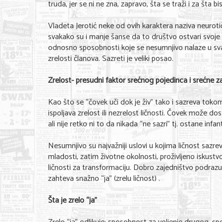
truda, jer se ni ne zna, zapravo, šta se traži i za šta 
Vladeta Jerotić neke od ovih karaktera naziva neurotič
svakako su i manje šanse da to društvo ostvari svoje
odnosno sposobnosti koje se nesumnjivo nalaze u svak
zrelosti članova. Sazreti je veliki posao.
Zrelost- presudni faktor srećnog pojedinca i srećne z
Kao što se “čovek uči dok je živ” tako i sazreva tok
ispoljava zrelost ili nezrelost ličnosti. Čovek može d
ali nije retko ni to da nikada “ne sazri” tj. ostane infa
Nesumnjivo su najvažniji uslovi u kojima ličnost sazrev
mladosti, zatim životne okolnosti, proživljeno iskustvo
ličnosti za transformaciju. Dobro zajedništvo podrazu
zahteva snažno “ja” (zrelu ličnost) .
Šta je zrelo “ja”