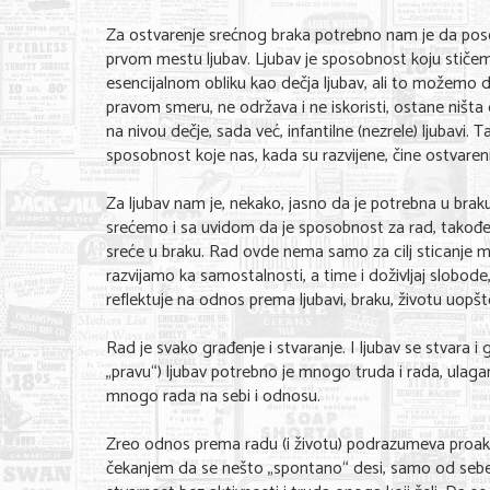
Za ostvarenje srećnog braka potrebno nam je da pos
prvom mestu ljubav. Ljubav je sposobnost koju stičem
esencijalnom obliku kao dečja ljubav, ali to možemo d
pravom smeru, ne održava i ne iskoristi, ostane ništa 
na nivou dečje, sada već, infantilne (nezrele) ljubavi
sposobnost koje nas, kada su razvijene, čine ostvaren
Za ljubav nam je, nekako, jasno da je potrebna u braku 
srećemo i sa uvidom da je sposobnost za rad, takođe, b
sreće u braku. Rad ovde nema samo za cilj sticanje mat
razvijamo ka samostalnosti, a time i doživljaj slobode
reflektuje na odnos prema ljubavi, braku, životu uopšt
Rad je svako građenje i stvaranje. I ljubav se stvara i g
„pravu“) ljubav potrebno je mnogo truda i rada, ulagan
mnogo rada na sebi i odnosu.
Zreo odnos prema radu (i životu) podrazumeva proakti
čekanjem da se nešto „spontano“ desi, samo od sebe. O