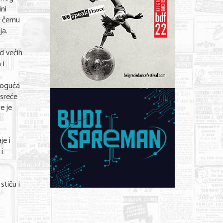
ini
o čemu
ja.
od većih
 i
 Moguća
esreće
e je
je i
i
stiču i