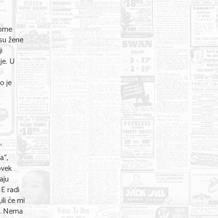
jome
 su žene
i
je. U
o je
“
a“,
ovek
aju
NE radi
ili će mi
ku. Nema