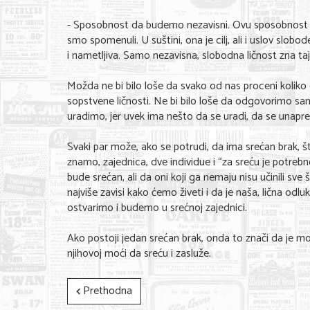
- Sposobnost da budemo nezavisni. Ovu sposobnost p
smo spomenuli. U suštini, ona je cilj, ali i uslov slobo
i nametljiva. Samo nezavisna, slobodna ličnost zna ta
Možda ne bi bilo loše da svako od nas proceni koliko 
sopstvene ličnosti. Ne bi bilo loše da odgovorimo sa
uradimo, jer uvek ima nešto da se uradi, da se unapre
Svaki par može, ako se potrudi, da ima srećan brak, št
znamo, zajednica, dve individue i “za sreću je potreb
bude srećan, ali da oni koji ga nemaju nisu učinili sv
najviše zavisi kako ćemo živeti i da je naša, lična odl
ostvarimo i budemo u srećnoj zajednici.
Ako postoji jedan srećan brak, onda to znači da je mog
njihovoj moći da sreću i zasluže.
Prethodna