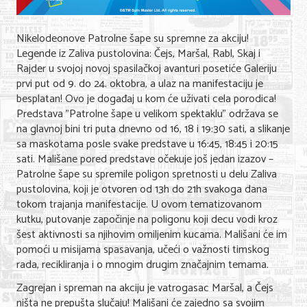
Nega lica i tela
Nikelodeonove Patrolne šape su spremne za akciju!
Shopping
Legende iz Zaliva pustolovina: Čejs, Maršal, Rabl, Skaj i
Rajder u svojoj novoj spasilačkoj avanturi posetiće Galeriju
Sve za venčanje
prvi put od 9. do 24. oktobra, a ulaz na manifestaciju je
besplatan! Ovo je događaj u kom će uživati cela porodica!
Sve za decu
Predstava "Patrolne šape u velikom spektaklu" održava se
Kuća i bašta
na glavnoj bini tri puta dnevno od 16, 18 i 19:30 sati, a slikanje
sa maskotama posle svake predstave u 16:45, 18:45 i 20:15
Gastronomija
sati. Mališane pored predstave očekuje još jedan izazov –
Patrolne šape su spremile poligon spretnosti u delu Zaliva
Sport i rekreacija
pustolovina, koji je otvoren od 13h do 21h svakoga dana
tokom trajanja manifestacije. U ovom tematizovanom
Zdravlje i medicina
kutku, putovanje započinje na poligonu koji decu vodi kroz
šest aktivnosti sa njihovim omiljenim kucama. Mališani će im
Hobi i razonoda
pomoći u misijama spasavanja, učeći o važnosti timskog
rada, recikliranja i o mnogim drugim značajnim temama.
UPIS FIRMI
Zagrejan i spreman na akciju je vatrogasac Maršal, a Čejs
ništa ne prepušta slučaju! Mališani će zajedno sa svojim
MARKETING