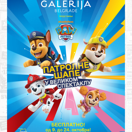
Shopping
Sve za venčanje
Sve za decu
Gastronomija
Kuća i bašta
Zdravlje i medicina
Sport i rekreacija
Hobi i razonoda
ADRESAR
Posao
Usluge