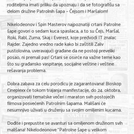
roditeljima imati priliku da upoznaju i da se fotografišu sa
delom družine Patrolnih šapa – Čejsom i Maršalom!
KONTAKT
Nikelodeonov i Spin Masterov najpoznatiji crtani Patrolne
O NAMA
šape govori o sedam kuca spasilaca, a to su Čejs, Maršal,
Roki, Rabl, Zuma, Skaj i Everest, koje predvodi IT znalac
Rajder. Zajedno vredno rade kako bi zaštitili Zaliv
pustolovina, uveravajući građane da ne postoji preveliki
posao, ni premali pas! Crtani se osvrće na važne teme kao
što su građansko vaspitanje, socijalne veštine i veštine
rešavanja problema.
Dobra zabava za celu porodicu je zagarantovana! Bioskop
Cineplexx će tokom trajanja manifestacije, do 24. oktobra,
organizovati tematske večeri i maraton svih postojećih
filmova posvećenih Patrolnim šapama. Mališani će
nesumnjivo uživati u druženju sa svojim omiljenim kucama.
Dođite i prepustite se avanturi sa omiljenom družinom svih
mališana! Nikelodeonove "Patrolne šape u velikom