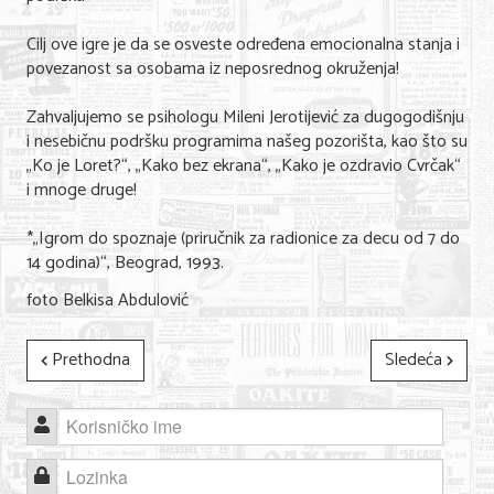
Cilj ove igre je da se osveste određena emocionalna stanja i
povezanost sa osobama iz neposrednog okruženja!
Zahvaljujemo se psihologu Mileni Jerotijević za dugogodišnju
i nesebičnu podršku programima našeg pozorišta, kao što su
„Ko je Loret?“, „Kako bez ekrana“, „Kako je ozdravio Cvrčak“
i mnoge druge!
*„Igrom do spoznaje (priručnik za radionice za decu od 7 do
14 godina)“, Beograd, 1993.
foto Belkisa Abdulović
Prethodna
Sledeća
Korisničko ime
Lozinka