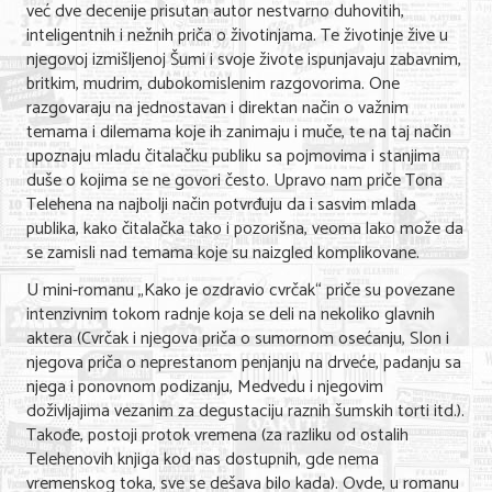
već dve decenije prisutan autor nestvarno duhovitih,
inteligentnih i nežnih priča o životinjama. Te životinje žive u
KONTAKT
njegovoj izmišljenoj Šumi i svoje živote ispunjavaju zabavnim,
britkim, mudrim, dubokomislenim razgovorima. One
O NAMA
razgovaraju na jednostavan i direktan način o važnim
temama i dilemama koje ih zanimaju i muče, te na taj način
upoznaju mladu čitalačku publiku sa pojmovima i stanjima
duše o kojima se ne govori često. Upravo nam priče Tona
Telehena na najbolji način potvrđuju da i sasvim mlada
publika, kako čitalačka tako i pozorišna, veoma lako može da
se zamisli nad temama koje su naizgled komplikovane.
U mini-romanu „Kako je ozdravio cvrčak“ priče su povezane
intenzivnim tokom radnje koja se deli na nekoliko glavnih
aktera (Cvrčak i njegova priča o sumornom osećanju, Slon i
njegova priča o neprestanom penjanju na drveće, padanju sa
njega i ponovnom podizanju, Medvedu i njegovim
doživljajima vezanim za degustaciju raznih šumskih torti itd.).
Takođe, postoji protok vremena (za razliku od ostalih
Telehenovih knjiga kod nas dostupnih, gde nema
vremenskog toka, sve se dešava bilo kada). Ovde, u romanu