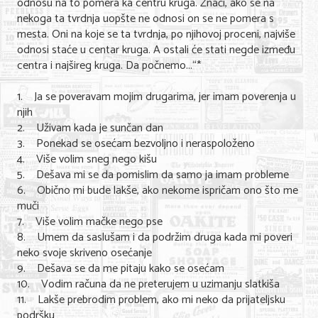
odnosu na to pomera ka centru kruga. Znači, ako se na
nekoga ta tvrdnja uopšte ne odnosi on se ne pomera s
mesta. Oni na koje se ta tvrdnja, po njihovoj proceni, najviše
odnosi staće u centar kruga. A ostali će stati negde između
centra i najšireg kruga. Da počnemo...“*
1. Ja se poveravam mojim drugarima, jer imam poverenja u
njih
2. Uživam kada je sunčan dan
3. Ponekad se osećam bezvoljno i neraspoloženo
4. Više volim sneg nego kišu
5. Dešava mi se da pomislim da samo ja imam probleme
6. Obično mi bude lakše, ako nekome ispričam ono što me
muči
7. Više volim mačke nego pse
8. Umem da saslušam i da podržim druga kada mi poveri
neko svoje skriveno osećanje
9. Dešava se da me pitaju kako se osećam
10. Vodim računa da ne preterujem u uzimanju slatkiša
11. Lakše prebrodim problem, ako mi neko da prijateljsku
podršku