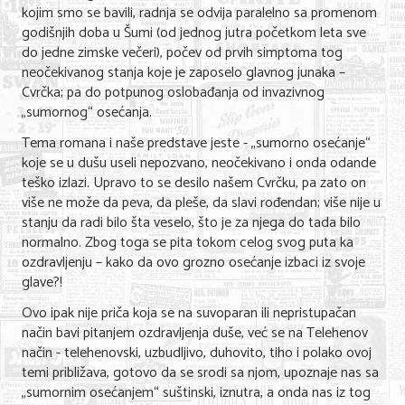
kojim smo se bavili, radnja se odvija paralelno sa promenom
godišnjih doba u Šumi (od jednog jutra početkom leta sve
do jedne zimske večeri), počev od prvih simptoma tog
neočekivanog stanja koje je zaposelo glavnog junaka –
Cvrčka; pa do potpunog oslobađanja od invazivnog
„sumornog“ osećanja.
Tema romana i naše predstave jeste - „sumorno osećanje“
koje se u dušu useli nepozvano, neočekivano i onda odande
teško izlazi. Upravo to se desilo našem Cvrčku, pa zato on
više ne može da peva, da pleše, da slavi rođendan; više nije u
stanju da radi bilo šta veselo, što je za njega do tada bilo
normalno. Zbog toga se pita tokom celog svog puta ka
ozdravljenju – kako da ovo grozno osećanje izbaci iz svoje
glave?!
Ovo ipak nije priča koja se na suvoparan ili nepristupačan
način bavi pitanjem ozdravljenja duše, već se na Telehenov
način - telehenovski, uzbudljivo, duhovito, tiho i polako ovoj
temi približava, gotovo da se srodi sa njom, upoznaje nas sa
„sumornim osećanjem“ suštinski, iznutra, a onda nas iz tog