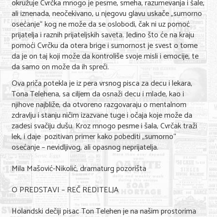
okružuje Cvrčka mnogo je pesme, smeha, razumevanja i šale,
Nega lica i tela
ali iznenada, neočekivano, u njegovu glavu uskače „sumorno
osećanje“ kog ne može da se oslobodi, čak ni uz pomoć
Shopping
prijatelja i raznih prijateljskih saveta. Jedino što će na kraju
pomoći Cvrčku da otera brige i sumornost je svest o tome
Sve za venčanje
da je on taj koji može da kontroliše svoje misli i emocije, te
da samo on može da ih spreči.
Sve za decu
Ova priča potekla je iz pera vrsnog pisca za decu i lekara,
Kuća i bašta
Tona Telehena, sa ciljem da osnaži decu i mlade, kao i
njihove najbliže, da otvoreno razgovaraju o mentalnom
Gastronomija
zdravlju i stanju ničim izazvane tuge i očaja koje može da
zadesi svačiju dušu. Kroz mnogo pesme i šala, Cvrčak traži
Sport i rekreacija
lek, i daje pozitivan primer kako pobediti „sumorno“
osećanje – nevidljivog, ali opasnog neprijatelja.
Zdravlje i medicina
Mila Mašović-Nikolić, dramaturg pozorišta
Hobi i razonoda
O PREDSTAVI – REČ REDITELJA
UPIS FIRMI
Holandski dečiji pisac Ton Telehen je na našim prostorima
MARKETING