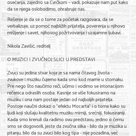
osećanja, zajedno sa Cvrčkom – vadi, pokazuje nam put kako
da se njega oslobodimo, ohrabruje nas.
Rešenje je da se o tome za početak razgovara, da se
verbalizuje, uz pomoć najbližih prijatelja, poverenja u njihovo
mišljenje i savet, njihovog požrtvovanja i uzajamne ljubavi.
Nikola Zavišić, reditelj
O MUZICI I ZVUČNOJ SLICI U PREDSTAVI
Zvuci su jedina stvar koja je sa nama čitavog života -
zvukove i muziku čujemo kada smo kod mame u stomaku.
Pre nego što naučimo reči, učimo i vodimo se intonacijom
rečenica odraslih osoba. Kasnije se više fokusiramo na
muziku i ona nam postaje jedan od najboljih prijatelja.
Postoje naučni dokazi o "efektu Mocarta" i o tome kako su
ljudi koji slušaju kvalitetnu muziku mirniji, srećniji, fokusiraniji.
Kada smo krenuli da radimo ovu predstavu, jedino o čemu
smo se dogovorili, jeste da zvučna slika - bilo da je muzika u
pitanju, bilo da su zvuci bilo kog tipa - nije pozadina, već