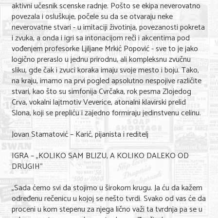
aktivni učesnik scenske radnje. Pošto se ekipa neverovatno
povezala i osluškuje, počele su da se otvaraju neke
neverovatne stvari - u imitaciji životinja, povezanosti pokreta
i zvuka, a onda i igri sa intonacijom reči i akcentima pod
vođenjem profesorke Ljiljane Mrkić Popović - sve to je jako
logično preraslo u jednu prirodnu, ali kompleksnu zvučnu
sliku, gde čak i zvuci koraka imaju svoje mesto i boju. Tako,
na kraju, imamo na prvi pogled apsolutno nespojive različite
stvari, kao što su simfonija Cvrčaka, rok pesma Zlojedog
Crva, vokalni lajtmotiv Veverice, atonalni klavirski prelid
Slona, koji se prepliću i zajedno formiraju jedinstvenu celinu.
Jovan Stamatović – Karić, pijanista i reditelj
IGRA – „KOLIKO SAM BLIZU, A KOLIKO DALEKO OD
DRUGIH“
„Sada ćemo svi da stojimo u širokom krugu. Ja ću da kažem
određenu rečenicu u kojoj se nešto tvrdi. Svako od vas će da
proceni u kom stepenu za njega lično važi ta tvrdnja pa se u