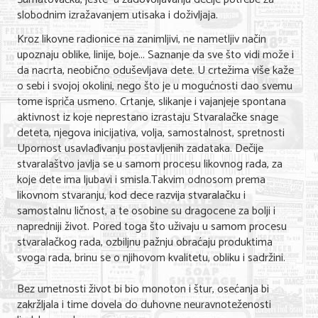
slobodnim izražavanjem utisaka i doživljaja.
Nega lica i tela
Kroz likovne radionice na zanimljivi, ne nametljiv način
Shopping
upoznaju oblike, linije, boje... Saznanje da sve što vidi može i
da nacrta, neobično oduševljava dete. U crtežima više kaže
Sve za venčanje
o sebi i svojoj okolini, nego što je u mogućnosti dao svemu
tome ispriča usmeno. Crtanje, slikanje i vajanjeje spontana
Sve za decu
aktivnost iz koje neprestano izrastaju Stvaralačke snage
Kuća i bašta
deteta, njegova inicijativa, volja, samostalnost, spretnosti
Upornost usavlađivanju postavljenih zadataka. Dečije
Gastronomija
stvaralaštvo javlja se u samom procesu likovnog rada, za
koje dete ima ljubavi i smisla.Takvim odnosom prema
Sport i rekreacija
likovnom stvaranju, kod dece razvija stvaralačku i
samostalnu ličnost, a te osobine su dragocene za bolji i
Zdravlje i medicina
napredniji život. Pored toga što uživaju u samom procesu
stvaralačkog rada, ozbiljnu pažnju obraćaju produktima
Hobi i razonoda
svoga rada, brinu se o njihovom kvalitetu, obliku i sadržini.
UPIS FIRMI
Bez umetnosti život bi bio monoton i štur, osećanja bi
zakržljala i time dovela do duhovne neuravnoteženosti
MARKETING