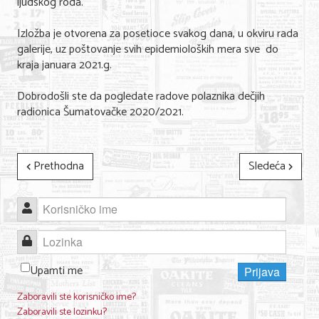
ljudskog roda.
KONTAKT
Izložba je otvorena za posetioce svakog dana, u okviru rada
galerije, uz poštovanje svih epidemioloških mera sve do
kraja januara 2021.g.
O NAMA
Dobrodošli ste da pogledate radove polaznika dečjih
radionica Šumatovačke 2020/2021.
Prethodna
Sledeća
Korisničko ime
Lozinka
Upamti me
Prijava
Zaboravili ste korisničko ime?
Zaboravili ste lozinku?