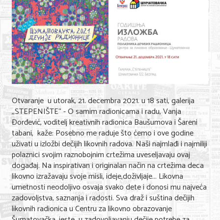
Shopping
Sve za venčanje
Sve za decu
Gastronomija
Kuća i bašta
Otvaranje u utorak, 21. decembra 2021. u 18 sati, galerija
Zdravlje i medicina
,,STEPENIŠTE“ - O samim radionicama i radu, Vanja
Đorđević, voditelj kreativnih radionica Baušumova i Šareni
Sport i rekreacija
tabani, kaže: Posebno me raduje što ćemo i ove godine
uživati u izložbi dečijih likovnih radova. Naši najmlađi i najmiliji
Hobi i razonoda
polaznici svojim raznobojnim crtežima uveseljavaju ovaj
događaj. Na inspirativan i originalan način na crtežima deca
ADRESAR
likovno izražavaju svoje misli, ideje,doživljaje... Likovna
umetnosti neodoljivo osvaja svako dete i donosi mu najveća
Posao
zadovoljstva, saznanja i radosti. Sva draž i suština dečijih
likovnih radionica u Centru za likovno obrazovanje
Usluge
Šumatovačka, jeste u zadovoljavanju dečije potrebe za