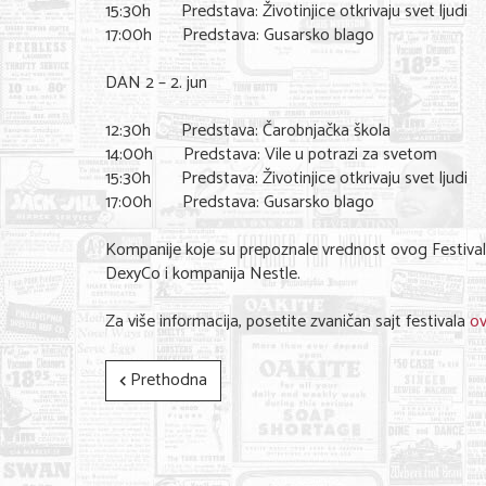
15:30h Predstava: Životinjice otkrivaju svet ljudi
17:00h Predstava: Gusarsko blago
DAN 2 – 2. jun
12:30h Predstava: Čarobnjačka škola
14:00h Predstava: Vile u potrazi za svetom
15:30h Predstava: Životinjice otkrivaju svet ljudi
17:00h Predstava: Gusarsko blago
Kompanije koje su prepoznale vrednost ovog Festivala 
DexyCo i kompanija Nestle.
Za više informacija, posetite zvaničan sajt festivala
o
Prethodna