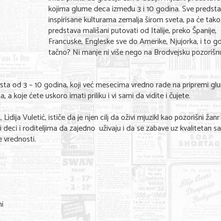
kojima glume deca između 3 i 10 godina. Sve predsta
inspirisane kulturama zemalja širom sveta, pa će tak
predstava mališani putovati od Italije, preko Španije,
Francuske, Engleske sve do Amerike, Njujorka, i to g
tačno? Ni manje ni više nego na Brodvejsku pozorišn
rasta od 3 – 10 godina, koji već mesecima vredno rade na pripremi gl
 koje ćete uskoro imati priliku i vi sami da vidite i čujete.
idija Vuletić, ističe da je njen cilj da oživi mjuzikl kao pozorišni žanr
deci i roditeljima da zajedno uživaju i da se zabave uz kvalitetan sa
e vrednosti.
i