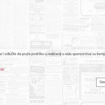
i odlučile da pruže podršku u realizaciji u vidu sponzorstva su komp
vde
Sle