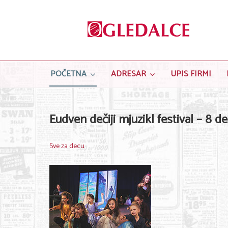
POČETNA
ADRESAR
UPIS FIRMI
Eudven dečiji mjuzikl festival – 8 d
Sve za decu