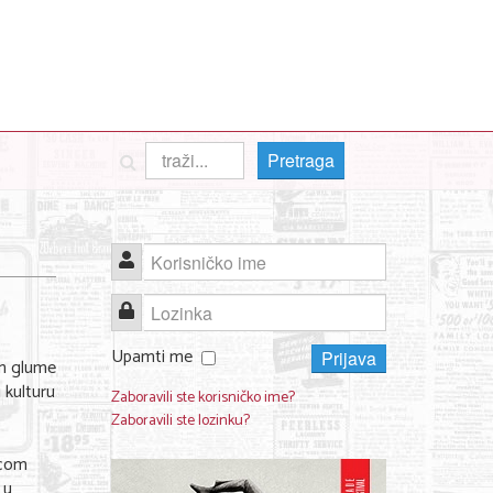
Pretraga
Korisničko ime
Lozinka
Upamti me
Prijava
om glume
 kulturu
Zaboravili ste korisničko ime?
Zaboravili ste lozinku?
ecom
 u