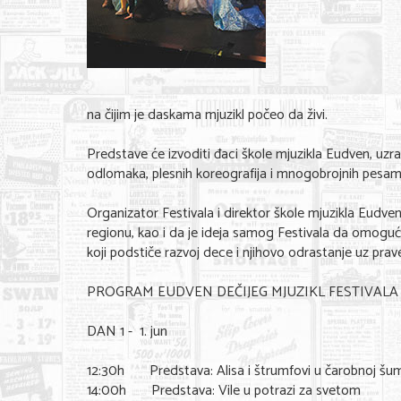
na čijim je daskama mjuzikl počeo da živi.
Predstave će izvoditi đaci škole mjuzikla Eudven, uz
odlomaka, plesnih koreografija i mnogobrojnih pesama, a
Organizator Festivala i direktor škole mjuzikla Eudven, L
regionu, kao i da je ideja samog Festivala da omogući 
koji podstiče razvoj dece i njihovo odrastanje uz prav
PROGRAM EUDVEN DEČIJEG MJUZIKL FESTIVALA
DAN 1 - 1. jun
12:30h Predstava: Alisa i štrumfovi u čarobnoj šum
14:00h Predstava: Vile u potrazi za svetom