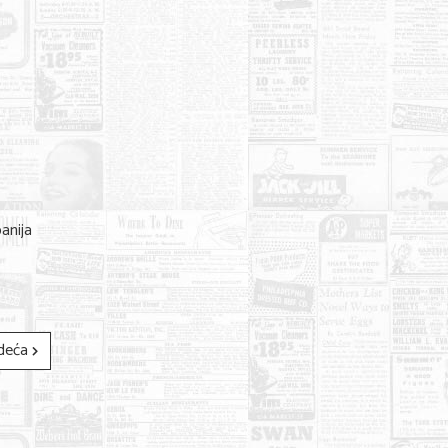
anija
deća