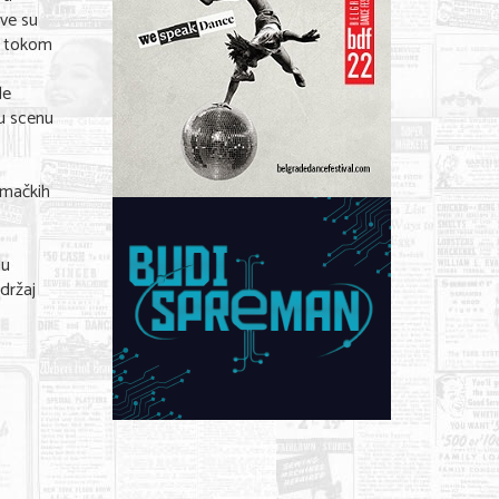
ve su
o tokom
de
u scenu
umačkih
 u
držaj