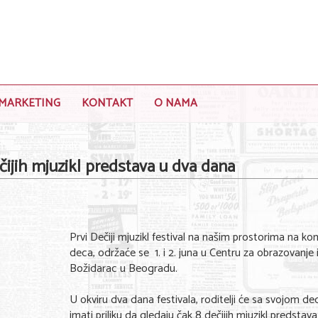
MARKETING
KONTAKT
O NAMA
ečijih mjuzikl predstava u dva dana
Prvi Dečiji mjuzikl festival na našim prostorima na k
deca, održaće se 1. i 2. juna u Centru za obrazovanje i
Božidarac u Beogradu.
U okviru dva dana festivala, roditelji će sa svojom d
imati priliku da gledaju čak 8 dečijih mjuzikl predstava