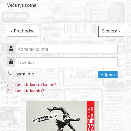
Večernja scena
Prethodna
Sledeća
Korisničko ime
Lozinka
Upamti me
Prijava
Zaboravili ste korisničko ime?
Zaboravili ste lozinku?