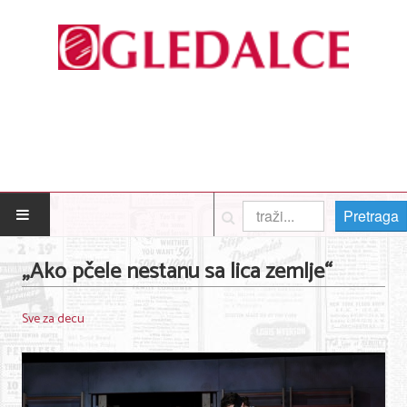
Pretraga
POČETNA
„Ako pčele nestanu sa lica zemlje“
Posao
Sve za decu
Usluge
Nega lica i tela