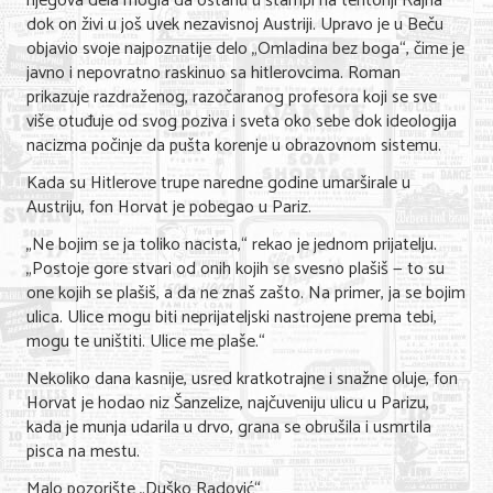
njegova dela mogla da ostanu u štampi na teritoriji Rajha
dok on živi u još uvek nezavisnoj Austriji. Upravo je u Beču
objavio svoje najpoznatije delo „Omladina bez boga“, čime je
javno i nepovratno raskinuo sa hitlerovcima. Roman
prikazuje razdraženog, razočaranog profesora koji se sve
više otuđuje od svog poziva i sveta oko sebe dok ideologija
nacizma počinje da pušta korenje u obrazovnom sistemu.
Kada su Hitlerove trupe naredne godine umarširale u
Austriju, fon Horvat je pobegao u Pariz.
„Ne bojim se ja toliko nacista,“ rekao je jednom prijatelju.
„Postoje gore stvari od onih kojih se svesno plašiš — to su
one kojih se plašiš, a da ne znaš zašto. Na primer, ja se bojim
ulica. Ulice mogu biti neprijateljski nastrojene prema tebi,
mogu te uništiti. Ulice me plaše.“
Nekoliko dana kasnije, usred kratkotrajne i snažne oluje, fon
Horvat je hodao niz Šanzelize, najčuveniju ulicu u Parizu,
kada je munja udarila u drvo, grana se obrušila i usmrtila
pisca na mestu.
Malo pozorište „Duško Radović“