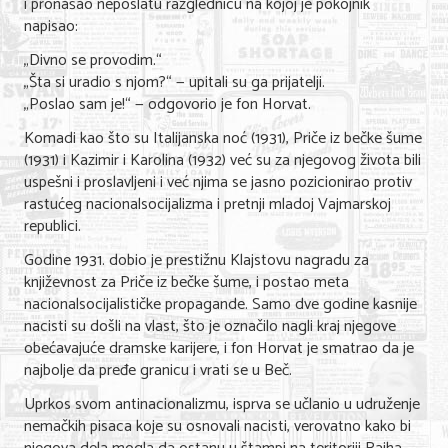
i pronašao neposlatu razglednicu na kojoj je pokojnik
napisao:
„Divno se provodim.“
„Šta si uradio s njom?“ — upitali su ga prijatelji.
„Poslao sam je!“ — odgovorio je fon Horvat.
Komadi kao što su Italijanska noć (1931), Priče iz bečke šume
(1931) i Kazimir i Karolina (1932) već su za njegovog života bili
uspešni i proslavljeni i već njima se jasno pozicionirao protiv
rastućeg nacionalsocijalizma i pretnji mladoj Vajmarskoj
republici.
Godine 1931. dobio je prestižnu Klajstovu nagradu za
književnost za Priče iz bečke šume, i postao meta
nacionalsocijalističke propagande. Samo dve godine kasnije
nacisti su došli na vlast, što je označilo nagli kraj njegove
obećavajuće dramske karijere, i fon Horvat je smatrao da je
najbolje da pređe granicu i vrati se u Beč.
Uprkos svom antinacionalizmu, isprva se učlanio u udruženje
nemačkih pisaca koje su osnovali nacisti, verovatno kako bi