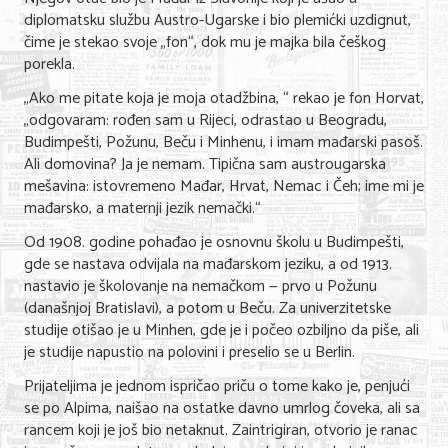
diplomatsku službu Austro-Ugarske i bio plemićki uzdignut,
čime je stekao svoje „fon“, dok mu je majka bila češkog
KONTAKT
porekla.
O NAMA
„Ako me pitate koja je moja otadžbina, “ rekao je fon Horvat,
„odgovaram: rođen sam u Rijeci, odrastao u Beogradu,
Budimpešti, Požunu, Beču i Minhenu, i imam mađarski pasoš.
Ali domovina? Ja je nemam. Tipična sam austrougarska
mešavina: istovremeno Mađar, Hrvat, Nemac i Čeh; ime mi je
mađarsko, a maternji jezik nemački.“
Od 1908. godine pohađao je osnovnu školu u Budimpešti,
gde se nastava odvijala na mađarskom jeziku, a od 1913.
nastavio je školovanje na nemačkom — prvo u Požunu
(današnjoj Bratislavi), a potom u Beču. Za univerzitetske
studije otišao je u Minhen, gde je i počeo ozbiljno da piše, ali
je studije napustio na polovini i preselio se u Berlin.
Prijateljima je jednom ispričao priču o tome kako je, penjući
se po Alpima, naišao na ostatke davno umrlog čoveka, ali sa
rancem koji je još bio netaknut. Zaintrigiran, otvorio je ranac