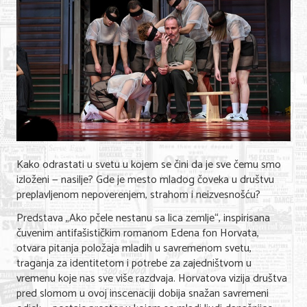
Shopping
Sve za venčanje
Sve za decu
Gastronomija
Kuća i bašta
Zdravlje i medicina
Kako odrastati u svetu u kojem se čini da je sve čemu smo
Sport i rekreacija
izloženi — nasilje? Gde je mesto mladog čoveka u društvu
preplavljenom nepoverenjem, strahom i neizvesnošću?
Hobi i razonoda
Predstava „Ako pčele nestanu sa lica zemlje“, inspirisana
ADRESAR
čuvenim antifašističkim romanom Edena fon Horvata,
otvara pitanja položaja mladih u savremenom svetu,
traganja za identitetom i potrebe za zajedništvom u
Posao
vremenu koje nas sve više razdvaja. Horvatova vizija društva
pred slomom u ovoj inscenaciji dobija snažan savremeni
Usluge