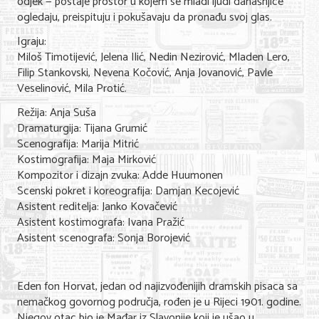
odjek — postaje prostor u kojem se mladi ljudi današnjice
Nega lica i tela
ogledaju, preispituju i pokušavaju da pronađu svoj glas.
Igraju:
Shopping
Miloš Timotijević, Jelena Ilić, Nedin Nezirović, Mladen Lero,
Filip Stankovski, Nevena Kočović, Anja Jovanović, Pavle
Sve za venčanje
Veselinović, Mila Protić.
Sve za decu
Režija: Anja Suša
Dramaturgija: Tijana Grumić
Kuća i bašta
Scenografija: Marija Mitrić
Kostimografija: Maja Mirković
Gastronomija
Kompozitor i dizajn zvuka: Adde Huumonen
Scenski pokret i koreografija: Damjan Kecojević
Sport i rekreacija
Asistent reditelja: Janko Kovačević
Zdravlje i medicina
Asistent kostimografa: Ivana Pražić
Asistent scenografa: Sonja Borojević
Hobi i razonoda
UPIS FIRMI
Eden fon Horvat, jedan od najizvođenijih dramskih pisaca sa
nemačkog govornog područja, rođen je u Rijeci 1901. godine.
MARKETING
Njegov otac bio je Mađar iz Slavonije koji je ušao u