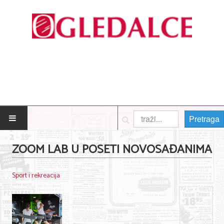
Pretraga
POČETNA
ZOOM LAB U POSETI NOVOSAĐANIMA
Posao
Sport i rekreacija
Usluge
Nega lica i tela