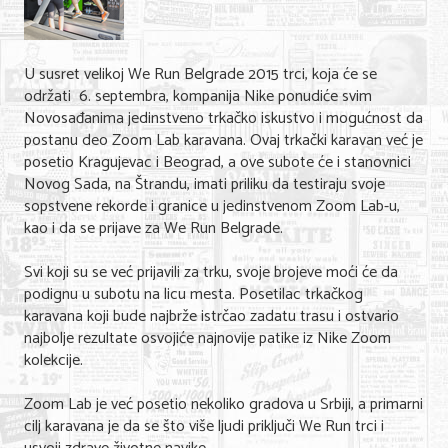
Shopping
Sve za venčanje
U susret velikoj We Run Belgrade 2015 trci, koja će se
Sve za decu
održati 6. septembra, kompanija Nike ponudiće svim
Novosađanima jedinstveno trkačko iskustvo i mogućnost da
Gastronomija
postanu deo Zoom Lab karavana. Ovaj trkački karavan već je
posetio Kragujevac i Beograd, a ove subote će i stanovnici
Kuća i bašta
Novog Sada, na Štrandu, imati priliku da testiraju svoje
sopstvene rekorde i granice u jedinstvenom Zoom Lab-u,
Zdravlje i medicina
kao i da se prijave za We Run Belgrade.
Sport i rekreacija
Svi koji su se već prijavili za trku, svoje brojeve moći će da
podignu u subotu na licu mesta. Posetilac trkačkog
Hobi i razonoda
karavana koji bude najbrže istrčao zadatu trasu i ostvario
najbolje rezultate osvojiće najnovije patike iz Nike Zoom
ADRESAR
kolekcije.
Posao
Zoom Lab je već posetio nekoliko gradova u Srbiji, a primarni
cilj karavana je da se što više ljudi priključi We Run trci i
Usluge