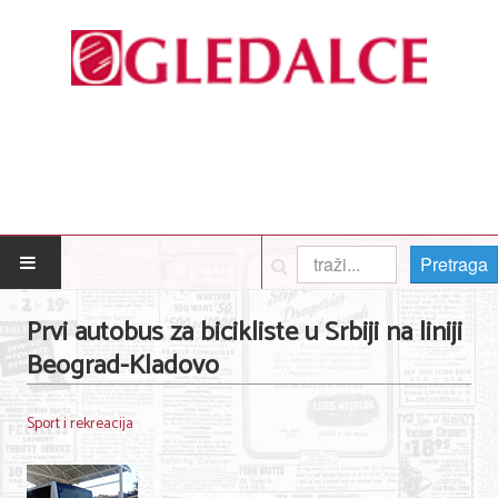
Pretraga
POČETNA
Prvi autobus za bicikliste u Srbiji na liniji
Beograd-Kladovo
Posao
Usluge
Sport i rekreacija
Nega lica i tela