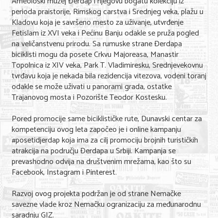
Arheološki muzej Đerdap i njegovu bogatu kolekciju iz
perioda praistorije, Rimskog carstva i Srednjeg veka, plažu u
KONTAKT
Kladovu koja je savršeno mesto za uživanje, utvrđenje
Fetislam iz XVI veka i Pećinu Banju odakle se pruža pogled
na veličanstvenu prirodu. Sa rumuske strane Đerdapa
O NAMA
biciklisti mogu da posete Crkvu Majoreasa, Manastir
Topolnica iz XIV veka, Park T. Vladimiresku, Srednjevekovnu
tvrđavu koja je nekada bila rezidencija vitezova, vodeni toranj
odakle se može uživati u panorami grada, ostatke
Trajanovog mosta i Pozorište Teodor Kostesku.
Pored promocije same biciklističke rute, Dunavski centar za
kompetenciju ovog leta započeo je i online kampanju
#posetidjerdap koja ima za cilj promociju brojnih turističkih
atrakcija na području Đerdapa u Srbiji. Kampanja se
prevashodno odvija na društvenim mrežama, kao što su
Facebook, Instagram i Pinterest.
Razvoj ovog projekta podržan je od strane Nemačke
savezne vlade kroz Nemačku ogranizaciju za međunarodnu
saradnju GIZ.