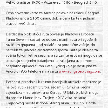
Veliko Gradište, 19:00 - Požarevac, 19:50 - Beograd, 21:10.
Nega lica i tela
Cena povratne karte za Arrivine polaske na relaciji Beograd-
Shopping
Kladovo iznosi 2.300 dinara, dok je cena karte u jednom
pravcu 1.550 dinara.
Sve za venčanje
Đerdapska biciklistička ruta povezuje Kladovo i Drobetu
Sve za decu
Turnu Severin i sastoji se od šest manjih ruta prilagođenih
različitim grupama – od najlakše za porodične vožnje, do
Kuća i bašta
najtežih za ljubitelje ekstremnog sporta. Ruta je idealna za
Gastronomija
vožnju tokom letnje sezone, a svi zainteresovani mogu da se
upoznaju sa njenim putanjama i atrakcijama uz pomoć
Sport i rekreacija
besplatne aplikacije Iron Gate Cycling koja je dostupna za
Android i iOS telefone ili na sajtu
www.irongatecycling.com
.
Zdravlje i medicina
Petnaest prirodnih i kulturno-istorijskih atrakcija mapirano je
Hobi i razonoda
na ovoj ruti - sedam u Srbiji, sedam u Rumuniji i jedna
zajednička – hidroelektrana Đerdap. U Srbiji, biciklisti mogu
UPIS FIRMI
da posete Manastir sv. Trojice iz XIV veka, ostatke
Trajanovog mosta iz doba Starog Rima, Crkvu Sv. Đorđa,
MARKETING