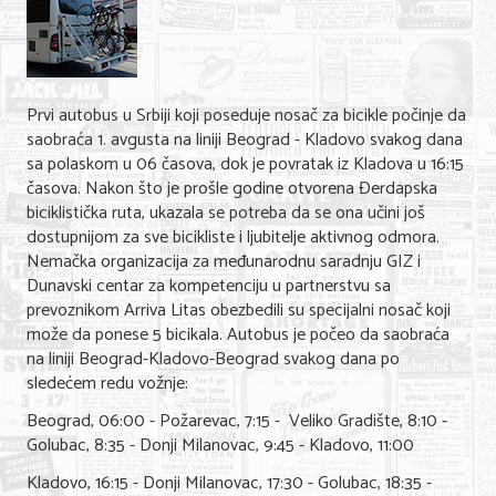
Shopping
Sve za venčanje
Sve za decu
Prvi autobus u Srbiji koji poseduje nosač za bicikle počinje da
saobraća 1. avgusta na liniji Beograd - Kladovo svakog dana
Gastronomija
sa polaskom u 06 časova, dok je povratak iz Kladova u 16:15
časova. Nakon što je prošle godine otvorena Đerdapska
Kuća i bašta
biciklistička ruta, ukazala se potreba da se ona učini još
dostupnijom za sve bicikliste i ljubitelje aktivnog odmora.
Zdravlje i medicina
Nemačka organizacija za međunarodnu saradnju GIZ i
Sport i rekreacija
Dunavski centar za kompetenciju u partnerstvu sa
prevoznikom Arriva Litas obezbedili su specijalni nosač koji
Hobi i razonoda
može da ponese 5 bicikala. Autobus je počeo da saobraća
na liniji Beograd-Kladovo-Beograd svakog dana po
ADRESAR
sledećem redu vožnje:
Beograd, 06:00 - Požarevac, 7:15 - Veliko Gradište, 8:10 -
Posao
Golubac, 8:35 - Donji Milanovac, 9:45 - Kladovo, 11:00
Usluge
Kladovo, 16:15 - Donji Milanovac, 17:30 - Golubac, 18:35 -