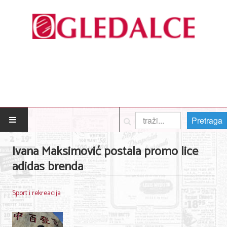
Pretraga
POČETNA
Ivana Maksimović postala promo lice
adidas brenda
Posao
Usluge
Sport i rekreacija
Nega lica i tela