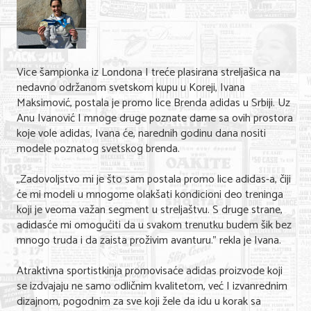
Shopping
Sve za venčanje
Sve za decu
Vice šampionka iz Londona I treće plasirana streljašica na
nedavno održanom svetskom kupu u Koreji, Ivana
Gastronomija
Maksimović, postala je promo lice Brenda adidas u Srbiji. Uz
Anu Ivanović I mnoge druge poznate dame sa ovih prostora
Kuća i bašta
koje vole adidas, Ivana će, narednih godinu dana nositi
modele poznatog svetskog brenda.
Zdravlje i medicina
Sport i rekreacija
„Zadovoljstvo mi je što sam postala promo lice adidas-a, čiji
će mi modeli u mnogome olakšati kondicioni deo treninga
Hobi i razonoda
koji je veoma važan segment u streljaštvu. S druge strane,
adidasće mi omogućiti da u svakom trenutku budem šik bez
ADRESAR
mnogo truda i da zaista proživim avanturu.” rekla je Ivana.
Posao
Atraktivna sportistkinja promovisaće adidas proizvode koji
se izdvajaju ne samo odličnim kvalitetom, već I izvanrednim
Usluge
dizajnom, pogodnim za sve koji žele da idu u korak sa