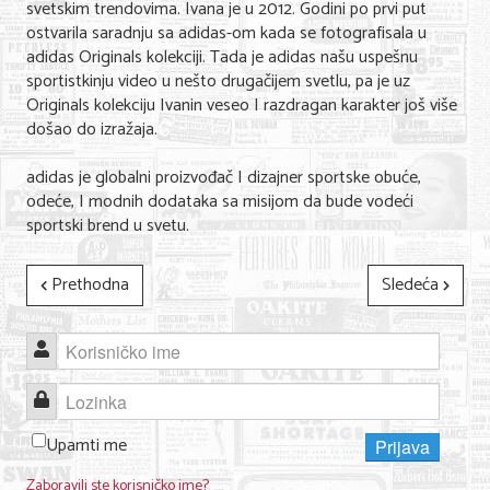
svetskim trendovima. Ivana je u 2012. Godini po prvi put
Nega lica i tela
ostvarila saradnju sa adidas-om kada se fotografisala u
adidas Originals kolekciji. Tada je adidas našu uspešnu
Shopping
sportistkinju video u nešto drugačijem svetlu, pa je uz
Originals kolekciju Ivanin veseo I razdragan karakter još više
Sve za venčanje
došao do izražaja.
Sve za decu
adidas je globalni proizvođač I dizajner sportske obuće,
odeće, I modnih dodataka sa misijom da bude vodeći
Kuća i bašta
sportski brend u svetu.
Gastronomija
Prethodna
Sledeća
Sport i rekreacija
Zdravlje i medicina
Korisničko ime
Hobi i razonoda
Lozinka
UPIS FIRMI
Upamti me
Prijava
MARKETING
Zaboravili ste korisničko ime?