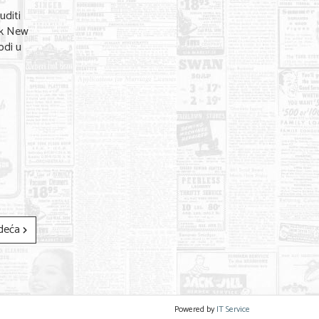
uditi
nk New
odi u
deća
Powered by
IT Service