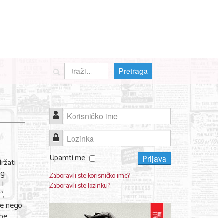
Pretraga
Korisničko ime
Lozinka
Upamti me
Prijava
ržati
og
Zaboravili ste korisničko ime?
 i
Zaboravili ste lozinku?
“,
še nego
be.