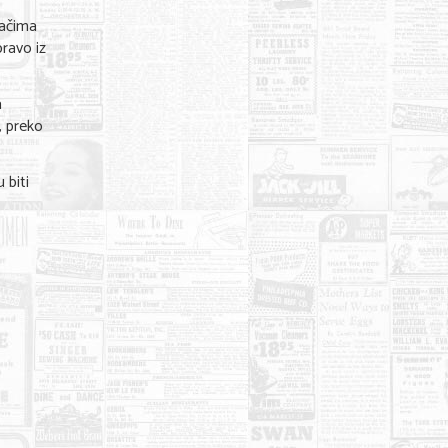
šačima
ravo iz
a
, preko
 biti