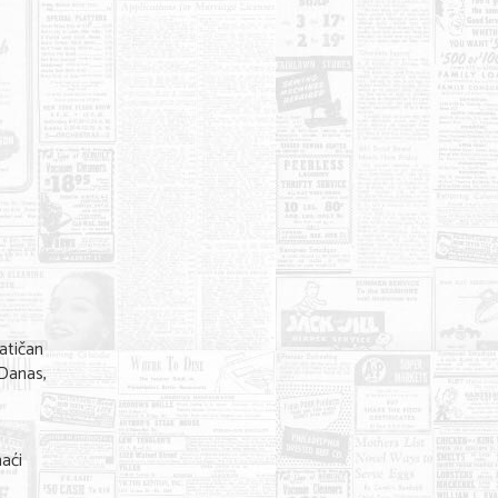
atičan
 Danas,
aći