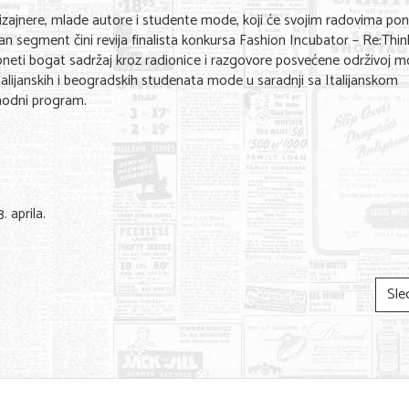
izajnere, mlade autore i studente mode, koji će svojim radovima pon
segment čini revija finalista konkursa Fashion Incubator – Re:Thi
doneti bogat sadržaj kroz radionice i razgovore posvećene održivoj m
 italijanskih i beogradskih studenata mode u saradnji sa Italijanskom
modni program.
 aprila.
Sle