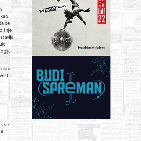
o
e kao
da se
dišnje
stavlja
uje
ogija,
rajni
vest i
ok se
uh i