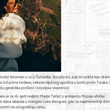
rodni fenomen u srcu Šumadije, Borački krš, koji se uzdiže kao dram
ostacima tvrđave, nekada ključnog uporišta u borbi protiv Turaka.
ću geološka prošlost i istorijska slojevitost.
 je za 16. april revijom Marije Tarlać u ambijentu Muzeja afričke
kom dana vikenda u Hangaru Luke Beograd, gde će najeminentniji dom
govoriti na ovogodišnju temu.