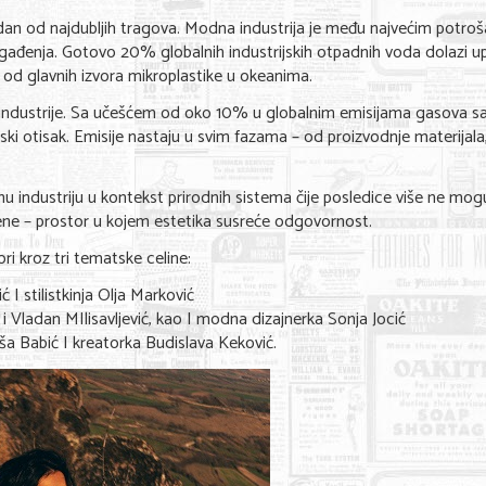
an od najdubljih tragova. Modna industrija je među najvećim potro
gađenja. Gotovo 20% globalnih industrijskih otpadnih voda dolazi up
n od glavnih izvora mikroplastike u okeanima.
 industrije. Sa učešćem od oko 10% u globalnim emisijama gasova s
ki otisak. Emisije nastaju u svim fazama – od proizvodnje materijala
industriju u kontekst prirodnih sistema čije posledice više ne mogu
ne – prostor u kojem estetika susreće odgovornost.
ri kroz tri tematske celine:
I stilistkinja Olja Marković
 Vladan MIlisavljević, kao I modna dizajnerka Sonja Jocić
a Babić I kreatorka Budislava Keković.