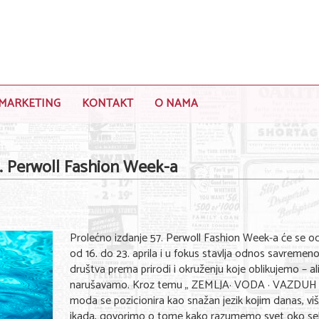
MARKETING
KONTAKT
O NAMA
Perwoll Fashion Week-a
Prolećno izdanje 57. Perwoll Fashion Week-a će se od
od 16. do 23. aprila i u fokus stavlja odnos savremen
društva prema prirodi i okruženju koje oblikujemo – ali
narušavamo. Kroz temu „ ZEMLJA· VODA · VAZDUH 
moda se pozicionira kao snažan jezik kojim danas, vi
ikada, govorimo o tome kako razumemo svet oko se