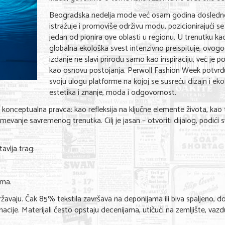
Beogradska nedelja mode već osam godina dosledn
istražuje i promoviše održivu modu, pozicionirajući s
jedan od pionira ove oblasti u regionu. U trenutku ka
globalna ekološka svest intenzivno preispituje, ovogo
izdanje ne slavi prirodu samo kao inspiraciju, već je po
kao osnovu postojanja. Perwoll Fashion Week potvrđ
svoju ulogu platforme na kojoj se susreću dizajn i ekol
estetika i znanje, moda i odgovornost.
onceptualna pravca: kao refleksija na ključne elemente života, kao t
azumevanje savremenog trenutka. Cilj je jasan – otvoriti dijalog, podići s
avlja trag:
ama.
vaju. Čak 85% tekstila završava na deponijama ili biva spaljeno, d
acije. Materijali često opstaju decenijama, utičući na zemljište, vazd