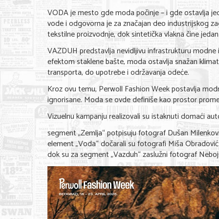
VODA je mesto gde moda počinje – i gde ostavlja jed
vode i odgovorna je za značajan deo industrijskog za
tekstilne proizvodnje, dok sintetička vlakna čine jeda
VAZDUH predstavlja nevidljivu infrastrukturu modne
efektom staklene bašte, moda ostavlja snažan klimats
transporta, do upotrebe i održavanja odeće.
Kroz ovu temu, Perwoll Fashion Week postavlja modnu 
ignorisane. Moda se ovde definiše kao prostor prome
Vizuelnu kampanju realizovali su istaknuti domaći auto
segment „Zemlja“ potpisuju fotograf Dušan Milenković 
element „Voda“ dočarali su fotografi Miša Obradović i
dok su za segment „Vazduh“ zaslužni fotograf Nebojš