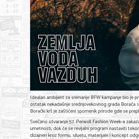
Idealan ambijent za snimanje BFW kampanje bio je pri
ostatak nekadašnje srednjovekovnog grada Borača sa 
Borački krš je zaštićeni spomenik prirode gde se prepli
Svečano otvaranje 57. Perwoll Fashion Week-a zakazano
umetnosti, dok će se revijalni program nastaviti to
dizajneri kroz formu, siluetu, materijale i koncept od