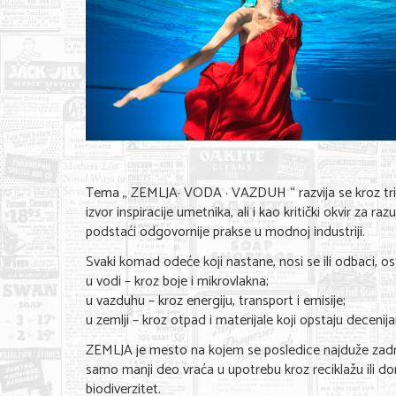
Tema „ ZEMLJA· VODA · VAZDUH “ razvija se kroz tri k
izvor inspiracije umetnika, ali i kao kritički okvir za r
podstaći odgovornije prakse u modnoj industriji.
Svaki komad odeće koji nastane, nosi se ili odbaci, ost
u vodi – kroz boje i mikrovlakna;
u vazduhu – kroz energiju, transport i emisije;
u zemlji – kroz otpad i materijale koji opstaju decenij
ZEMLJA je mesto na kojem se posledice najduže zadrža
samo manji deo vraća u upotrebu kroz reciklažu ili don
biodiverzitet.