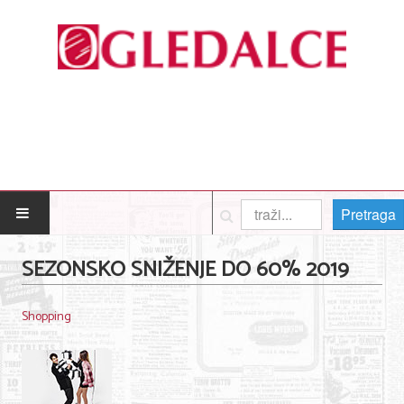
Pretraga
POČETNA
SEZONSKO SNIŽENJE DO 60% 2019
Posao
Shopping
Usluge
Nega lica i tela