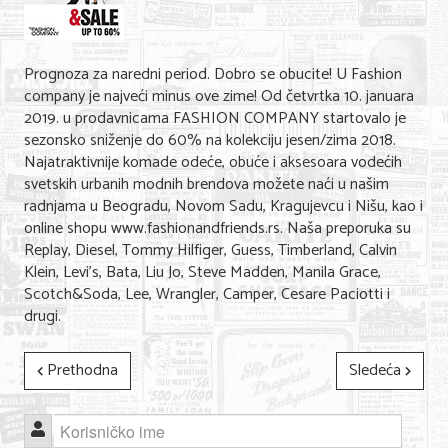
Shopping
Sve za venčanje
Prognoza za naredni period. Dobro se obucite! U Fashion
Sve za decu
company je najveći minus ove zime! Od četvrtka 10. januara
2019. u prodavnicama FASHION COMPANY startovalo je
Gastronomija
sezonsko sniženje do 60% na kolekciju jesen/zima 2018.
Najatraktivnije komade odeće, obuće i aksesoara vodećih
Kuća i bašta
svetskih urbanih modnih brendova možete naći u našim
radnjama u Beogradu, Novom Sadu, Kragujevcu i Nišu, kao i
Zdravlje i medicina
online shopu www.fashionandfriends.rs. Naša preporuka su
Replay, Diesel, Tommy Hilfiger, Guess, Timberland, Calvin
Sport i rekreacija
Klein, Levi’s, Bata, Liu Jo, Steve Madden, Manila Grace,
Scotch&Soda, Lee, Wrangler, Camper, Cesare Paciotti i
Hobi i razonoda
drugi.
ADRESAR
Prethodna
Sledeća
Posao
Usluge
Korisničko ime