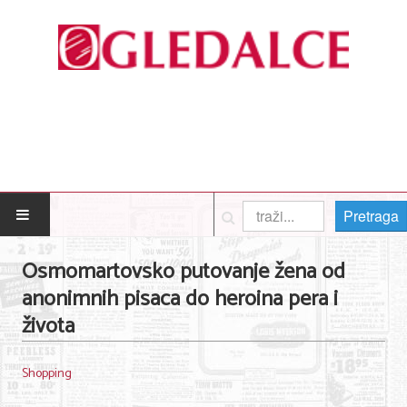
Pretraga
POČETNA
Osmomartovsko putovanje žena od
anonimnih pisaca do heroina pera i
Posao
života
Usluge
Shopping
Nega lica i tela