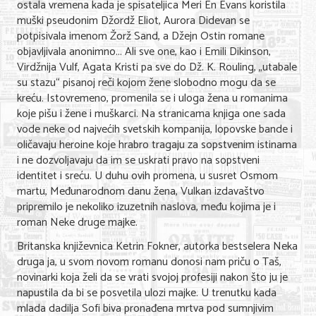
ostala vremena kada je spisateljica Meri En Evans koristila
Nega lica i tela
muški pseudonim Džordž Eliot, Aurora Didevan se
potpisivala imenom Žorž Sand, a Džejn Ostin romane
Shopping
objavljivala anonimno... Ali sve one, kao i Emili Dikinson,
Virdžnija Vulf, Agata Kristi pa sve do Dž. K. Rouling, „utabale
Sve za venčanje
su stazu“ pisanoj reči kojom žene slobodno mogu da se
kreću. Istovremeno, promenila se i uloga žena u romanima
Sve za decu
koje pišu i žene i muškarci. Na stranicama knjiga one sada
vode neke od najvećih svetskih kompanija, lopovske bande i
Kuća i bašta
oličavaju heroine koje hrabro tragaju za sopstvenim istinama
i ne dozvoljavaju da im se uskrati pravo na sopstveni
Gastronomija
identitet i sreću. U duhu ovih promena, u susret Osmom
Sport i rekreacija
martu, Međunarodnom danu žena, Vulkan izdavaštvo
pripremilo je nekoliko izuzetnih naslova, među kojima je i
Zdravlje i medicina
roman Neke druge majke.
Britanska književnica Ketrin Fokner, autorka bestselera Neka
Hobi i razonoda
druga ja, u svom novom romanu donosi nam priču o Taš,
novinarki koja želi da se vrati svojoj profesiji nakon što ju je
UPIS FIRMI
napustila da bi se posvetila ulozi majke. U trenutku kada
mlada dadilja Sofi biva pronađena mrtva pod sumnjivim
MARKETING