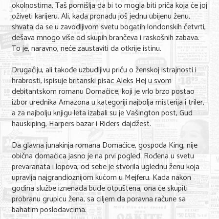
okolnostima, Taš pomišlja da bi to mogla biti priča koja će joj
oživeti karijeru. Ali, kada pronađu još jednu ubijenu ženu,
KONTAKT
shvata da se u zavodljivom svetu bogatih londonskih četvrti,
dešava mnogo više od skupih brančeva i raskošnih zabava.
O NAMA
To je, naravno, neće zaustaviti da otkrije istinu.
Drugačiju, ali takođe uzbudljivu priču o ženskoj istrajnosti i
hrabrosti, ispisuje britanski pisac Aleks Hej u svom
debitantskom romanu Domaćice, koji je vrlo brzo postao
izbor urednika Amazona u kategoriji najbolja misterija i triler,
a za najbolju knjigu leta izabali su je Vašington post, Gud
hauskiping, Harpers bazar i Riders dajdžest.
Da glavna junakinja romana Domaćice, gospođa King, nije
obična domaćica jasno je na prvi pogled. Rođena u svetu
prevaranata i lopova, od sebe je stvorila uglednu ženu koja
upravlja najgrandioznijom kućom u Mejferu. Kada nakon
godina službe iznenada bude otpuštena, ona će skupiti
probranu grupicu žena, sa ciljem da poravna račune sa
bahatim poslodavcima.