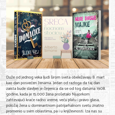
Shopping
Sve za venčanje
Sve za decu
Gastronomija
Kuća i bašta
Zdravlje i medicina
Sport i rekreacija
Hobi i razonoda
Duže od jednog veka ljudi širom sveta obeležavaju 8. mart
kao dan posvećen ženama. Jedan od razloga da taj dan
ADRESAR
zaista bude slavljen je činjenica da se od tog datuma 1908.
godine, kada je 15.000 žena prošetalo Njujorkom
Posao
zahtevajući kraće radno vreme, veću platu i pravo glasa,
položaj žena u dominantnom patrijarhalnom svetu znatno
Usluge
promenio u svim oblastima, pa i u književnosti. Iza nas su