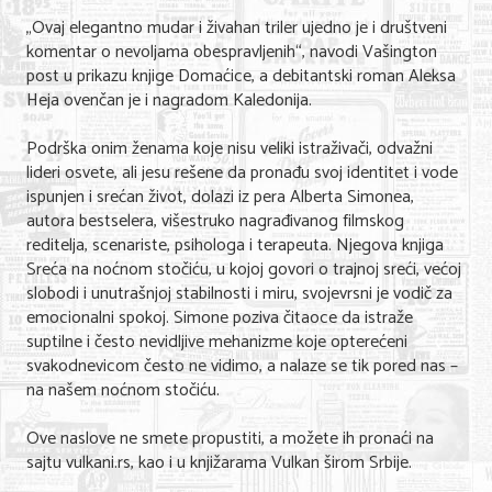
„Ovaj elegantno mudar i živahan triler ujedno je i društveni
komentar o nevoljama obespravljenih“, navodi Vašington
post u prikazu knjige Domaćice, a debitantski roman Aleksa
Heja ovenčan je i nagradom Kaledonija.
Podrška onim ženama koje nisu veliki istraživači, odvažni
lideri osvete, ali jesu rešene da pronađu svoj identitet i vode
ispunjen i srećan život, dolazi iz pera Alberta Simonea,
autora bestselera, višestruko nagrađivanog filmskog
reditelja, scenariste, psihologa i terapeuta. Njegova knjiga
Sreća na noćnom stočiću, u kojoj govori o trajnoj sreći, većoj
slobodi i unutrašnjoj stabilnosti i miru, svojevrsni je vodič za
emocionalni spokoj. Simone poziva čitaoce da istraže
suptilne i često nevidljive mehanizme koje opterećeni
svakodnevicom često ne vidimo, a nalaze se tik pored nas –
na našem noćnom stočiću.
Ove naslove ne smete propustiti, a možete ih pronaći na
sajtu vulkani.rs, kao i u knjižarama Vulkan širom Srbije.