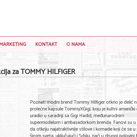
MARKETING
KONTAKT
O NAMA
kcija za TOMMY HILFIGER
Poznati modni brend Tommy Hilfiger otkrio je delić 
prolećne kapsule TommyXGigi, koju je kultni američki 
uradio u saradnji sa Gigi Hadid, međunarodnim
supermodelom i ambasadorkom brenda. Fanovi su u pr
da otkriju najatraktivnije stilove i komade koji će se u
širom sveta, uključujući i Srbiju, naći u drugoj polovini