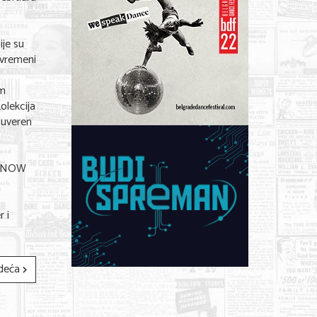
ije su
zvremeni
im
olekcija
ouveren
MYNOW
 i
deća