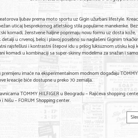
reatorova ljubav prema moto sportu uz Gigin užurbani lifestyle. Kreac
izbežan uticaj besprekornog atletskog stila popularne manekenke. Be
sportski komadi, ženstvene haljine poprimaju novu formu uz dosta kože,
k detalji u crvenoj, beloj i plavoj posebno su naglašeni Giginim trkačk
i rajsfešlusi i kontrastni štepovi idu u prilog luksuznom utisku koji k
rani komadi u kombinaciji sa super-skinny modelima za snažan i sam
voju premijeru imaće na eksperimentalnom modnom događaju TOM
ve kreacije biće dostupne u preko 70 zemalja.
avnicama TOMMY HILFIGER u Beogradu – Rajićeva shopping center
 i Nišu – FORUM Shopping center.
Sle