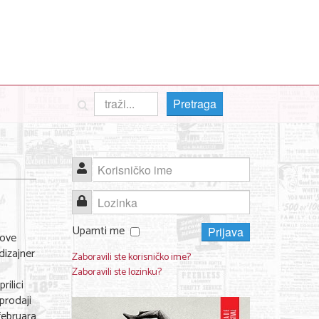
Pretraga
Korisničko ime
Lozinka
Upamti me
Prijava
nove
dizajner
Zaboravili ste korisničko ime?
Zaboravili ste lozinku?
ilici
 prodaji
 februara