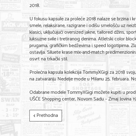
2018.
U fokusu kapsule za proleće 2018 nalaze se brzina i k
smele, relaksirane, razigrane i odišu smelošću uz ne
klasici, uključujući oversized jakne, tailored džins, 
luksuzne svile i tretiranog denima. Atletski color bloc
prugama, grafičkim bedževima i speed logotipima. Zlatn
ostavlja. Siluete krase mix-and-match predimenzioni
osvrt na trkački stil.
Prolećna kapsula kolekcija TommyXGigi za 2018 s
na zatvaranju Nedelje mode u Milanu 25. februara. No
Odabrane modele TommyXGigi možete kupiti u prod
UŠĆE Shopping center, Novom Sadu – Zmaj Jovina 19
Prethodna