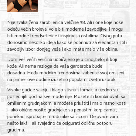
Shopping
Sve za venčanje
Nije svaka žena zarobljenica veličine 38. Ali i one koje nose
Sve za decu
odeću većih brojeva, vole biti moderne i zavodljive. I mogu
biti modne trendseterice i inspiracija ostalima. Ovog puta
Gastronomija
donosimo nekoliko ideja kako se pobrinuti za elegantan stil i
zavodljiv izbor donjeg veša i ako imate malo više oblina.
Kuća i bašta
Donji veš većih veličina uobičajeno je u crnoj,beloj ili boji
Zdravlje i medicina
kože. Ali nema razloga da vaša garderoba bude
dosadna. Među modnim trendovima izaberite svoj omiljeni –
Sport i rekreacija
na primer ove godine izuzetno popularni cvetni uzorak.
Visoke gaćice sakriju i blago stisnu stomak, a ujedno su
Hobi i razonoda
poslednjih godina sve modernije. Možete ih kombinovati sa
ADRESAR
omiljenim grudnjakom, a možete priuštiti i malo raznolikosti
– ako obično nosite grudnjake sa penastim korpicama ,
ponekad isprobajte i grudnjake sa žicom. Delovaće vam
Posao
nešto lakši , ali svejedno će osigurati odličnu potporu
grudima.
Usluge