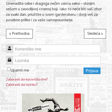
Iznenadite sebe i dragoga nečim zaista seksi – donjim
Nega lica i tela
vešom u zavodljivoj crvenoj boji. Iako to neće biti vaš izbor
za svaki dan, priuštite u svom garderoberu i donji veš za
Shopping
posebne prilike i za vaše samopouzdanje.
Sve za venčanje
Prethodna
Sledeća
Sve za decu
Kuća i bašta
Korisničko ime
Gastronomija
Lozinka
Sport i rekreacija
Upamti me
Prijava
Zdravlje i medicina
Zaboravili ste korisničko ime?
Zaboravili ste lozinku?
Hobi i razonoda
UPIS FIRMI
MARKETING