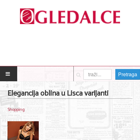
Pretraga
POČETNA
Elegancija oblina u Lisca varijanti
Posao
Shopping
Usluge
Nega lica i tela