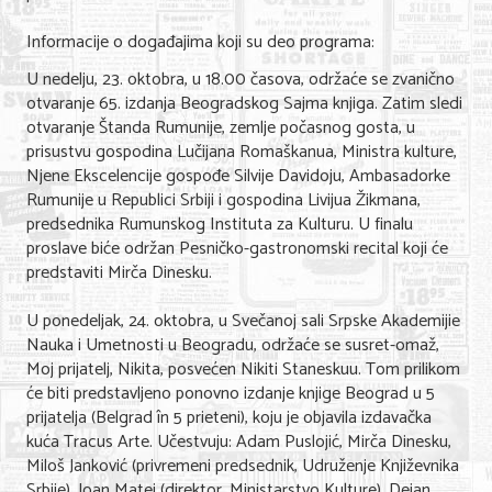
Informacije o događajima koji su deo programa:
U nedelju, 23. oktobra, u 18.00 časova, održaće se zvanično
otvaranje 65. izdanja Beogradskog Sajma knjiga. Zatim sledi
otvaranje Štanda Rumunije, zemlje počasnog gosta, u
prisustvu gospodina Lučijana Romaškanua, Ministra kulture,
Njene Ekscelencije gospođe Silvije Davidoju, Ambasadorke
Rumunije u Republici Srbiji i gospodina Livijua Žikmana,
predsednika Rumunskog Instituta za Kulturu. U finalu
proslave biće održan Pesničko-gastronomski recital koji će
predstaviti Mirča Dinesku.
U ponedeljak, 24. oktobra, u Svečanoj sali Srpske Akademijie
Nauka i Umetnosti u Beogradu, održaće se susret-omaž,
Moj prijatelj, Nikita, posvećen Nikiti Staneskuu. Tom prilikom
će biti predstavljeno ponovno izdanje knjige Beograd u 5
prijatelja (Belgrad în 5 prieteni), koju je objavila izdavačka
kuća Tracus Arte. Učestvuju: Adam Puslojić, Mirča Dinesku,
Miloš Janković (privremeni predsednik, Udruženje Književnika
Srbije), Joan Matej (direktor, Ministarstvo Kulture), Dejan