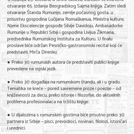
otvaranje 65. izdanja Beogradskog Sajma knjiga. Zatim sledi
Nega lica i tela
otvaranje Štanda Rumunije, zemlje počasnog gosta, u
Shopping
prisustvu gospodina Lučijana Romaškanua, Ministra kulture,
Njene Ekscelencije gospođe Silvije Davidoju, Ambasadorke
Sve za venčanje
Rumunije u Republici Srbiji i gospodina Livijua Žikmana,
predsednika Rumunskog Instituta za Kulturu. U finalu
Sve za decu
proslave biće održan Pesničko-gastronomski recital koji će
predstaviti Mirča Dinesku.
Kuća i bašta
● Preko 30 rumunskih autora će predstaviti publici knjige
Gastronomija
prevedene na srpski jezik.
Sport i rekreacija
● Preko 30 događaja na rumunskom štandu, ali i u gradu.
Tematika se kreće – pored savremene proze i poezije – od
Zdravlje i medicina
književnosti za decu, preko istorije i filozofije, do aktuelnih
problema profesionalaca na tržištu knjige
Hobi i razonoda
● U dijalozima s rumunskim gostima biće prisutno preko 30
UPIS FIRMI
partnera iz Srbije – pisci, prevodioci, novinari, filolozi, istoričari
i urednici.
MARKETING