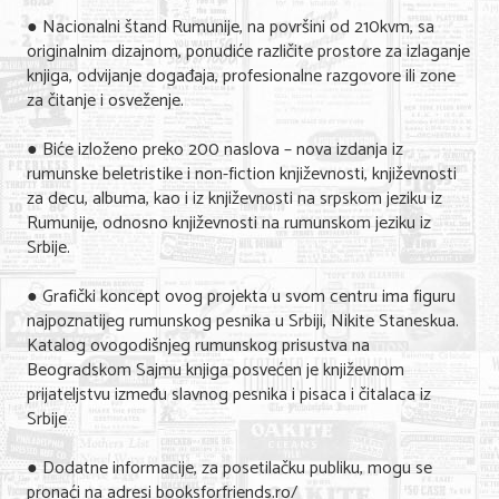
● Nacionalni štand Rumunije, na površini od 210kvm, sa
KONTAKT
originalnim dizajnom, ponudiće različite prostore za izlaganje
knjiga, odvijanje događaja, profesionalne razgovore ili zone
za čitanje i osveženje.
O NAMA
● Biće izloženo preko 200 naslova – nova izdanja iz
rumunske beletristike i non-fiction književnosti, književnosti
za decu, albuma, kao i iz književnosti na srpskom jeziku iz
Rumunije, odnosno književnosti na rumunskom jeziku iz
Srbije.
● Grafički koncept ovog projekta u svom centru ima figuru
najpoznatijeg rumunskog pesnika u Srbiji, Nikite Staneskua.
Katalog ovogodišnjeg rumunskog prisustva na
Beogradskom Sajmu knjiga posvećen je književnom
prijateljstvu između slavnog pesnika i pisaca i čitalaca iz
Srbije
● Dodatne informacije, za posetilačku publiku, mogu se
pronaći na adresi booksforfriends.ro/