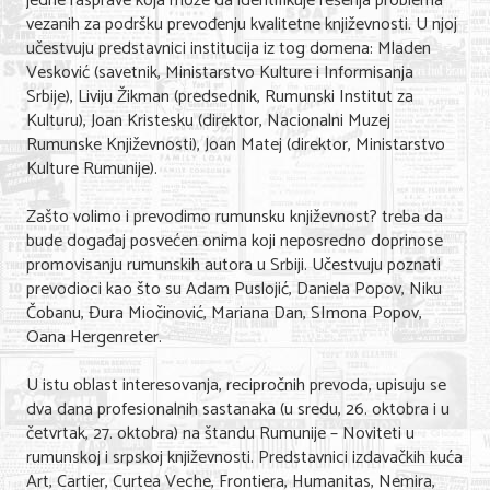
jedne rasprave koja može da identifikuje rešenja problema
vezanih za podršku prevođenju kvalitetne književnosti. U njoj
učestvuju predstavnici institucija iz tog domena: Mladen
Vesković (savetnik, Ministarstvo Kulture i Informisanja
Srbije), Liviju Žikman (predsednik, Rumunski Institut za
Kulturu), Joan Kristesku (direktor, Nacionalni Muzej
Rumunske Književnosti), Joan Matej (direktor, Ministarstvo
Kulture Rumunije).
Zašto volimo i prevodimo rumunsku književnost? treba da
bude događaj posvećen onima koji neposredno doprinose
promovisanju rumunskih autora u Srbiji. Učestvuju poznati
prevodioci kao što su Adam Puslojić, Daniela Popov, Niku
Čobanu, Đura Miočinović, Mariana Dan, SImona Popov,
Oana Hergenreter.
U istu oblast interesovanja, recipročnih prevoda, upisuju se
dva dana profesionalnih sastanaka (u sredu, 26. oktobra i u
četvrtak, 27. oktobra) na štandu Rumunije – Noviteti u
rumunskoj i srpskoj književnosti. Predstavnici izdavačkih kuća
Art, Cartier, Curtea Veche, Frontiera, Humanitas, Nemira,