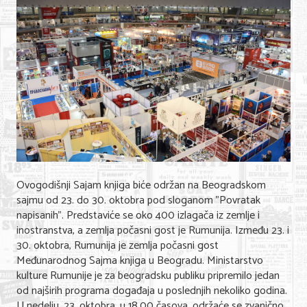
Shopping
Sve za venčanje
Sve za decu
Gastronomija
Kuća i bašta
Zdravlje i medicina
Sport i rekreacija
Ovogodišnji Sajam knjiga biće održan na Beogradskom
sajmu od 23. do 30. oktobra pod sloganom "Povratak
Hobi i razonoda
napisanih". Predstaviće se oko 400 izlagača iz zemlje i
inostranstva, a zemlja počasni gost je Rumunija. Između 23. i
ADRESAR
30. oktobra, Rumunija je zemlja počasni gost
Međunarodnog Sajma knjiga u Beogradu. Ministarstvo
Posao
kulture Rumunije je za beogradsku publiku pripremilo jedan
od najširih programa događaja u poslednjih nekoliko godina.
Usluge
U nedelju, 23. oktobra, u 18.00 časova, održaće se zvanično