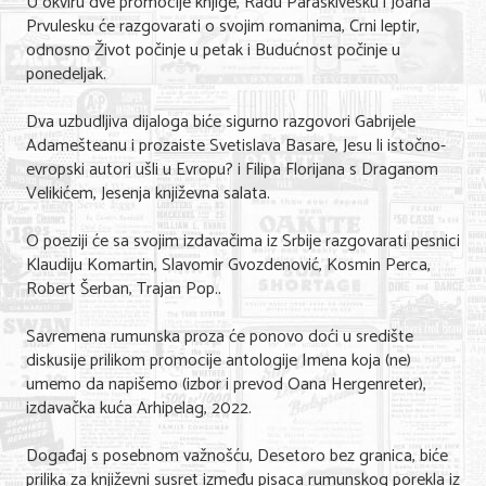
U okviru dve promocije knjige, Radu Paraskivesku i Joana
Prvulesku će razgovarati o svojim romanima, Crni leptir,
odnosno Život počinje u petak i Budućnost počinje u
ponedeljak.
Dva uzbudljiva dijaloga biće sigurno razgovori Gabrijele
Adamešteanu i prozaiste Svetislava Basare, Jesu li istočno-
evropski autori ušli u Evropu? i Filipa Florijana s Draganom
Velikićem, Jesenja književna salata.
O poeziji će sa svojim izdavačima iz Srbije razgovarati pesnici
Klaudiju Komartin, Slavomir Gvozdenović, Kosmin Perca,
Robert Šerban, Trajan Pop..
Savremena rumunska proza će ponovo doći u središte
diskusije prilikom promocije antologije Imena koja (ne)
umemo da napišemo (izbor i prevod Oana Hergenreter),
izdavačka kuća Arhipelag, 2022.
Događaj s posebnom važnošću, Desetoro bez granica, biće
prilika za književni susret između pisaca rumunskog porekla iz