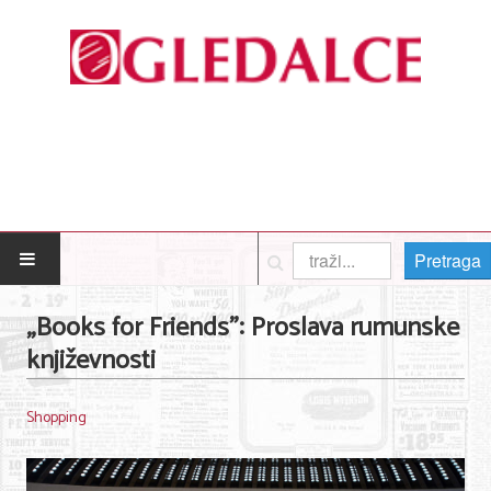
Pretraga
POČETNA
„Books for Friends”: Proslava rumunske
književnosti
Posao
Usluge
Shopping
Nega lica i tela