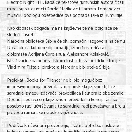
Electric Night I i II, kada će tekstove rumunskih autora čitati
mladi srpski glumci (Đorđe Mariković i Tamara Tomanović).
Muzičku podlogu obezbediće dva poznada DJ-a iz Rumunije.
Kao dodatak događajima na književne teme, odigraće se i
sledeći susreti:
Narodna biblioteka Srbije će biti domaćin razgovora na temu
Nova uloga kulturne diplomatije, između istoričara i
diplomate Adrijana Čorojanua, Aleksandre Kolaković,
istraživačice na beogradskom Institutu za političke studije, i
Vladimira Pištala, direktora Narodne biblioteke Srbije.
Projekat „Books for Friends” ne bi bio moguć bez
impresivnog broja prevoda iz rumunske književnosti, bez
saradnje između izdavača, prevodilaca i autora iz obe zemlje.
Događaji posvećeni književnom prevođenju koncipirani su
posebno radi učvršćivanja te saradnje, radi povećavanja broja
prevoda rumunske i srpske književnosti.
Podrška književnom prevođenju, akutna potreba, naslov je