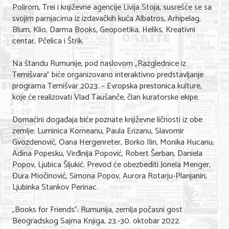
Polirom, Trei i književne agencije Livija Stoja, susrešće se sa
svojim parnjacima iz izdavačkih kuća Albatros, Arhipelag,
Blum, Klio, Darma Books, Geopoetika, Heliks, Kreativni
centar, Pčelica i Štrik.
Na štandu Rumunije, pod naslovom „Razglednice iz
Temišvara” biće organizovano interaktivno predstavljanje
programa Temišvar 2023. – Evropska prestonica kulture,
koje će realizovati Vlad Taušanče, član kuratorske ekipe.
Domaćini događaja biće poznate književne ličnosti iz obe
zemlje: Luminica Korneanu, Paula Erizanu, Slavomir
Gvozdenović, Oana Hergenreter, Borko Ilin, Monika Hucanu,
Adina Popesku, Virđinija Popović, Robert Šerban, Daniela
Popov, Ljubica Šljukić. Prevod će obezbediti Jonela Menger,
Đura Miočinović, Simona Popov, Aurora Rotarju-Planjanin,
Ljubinka Stankov Perinac.
„Books for Friends”: Rumunija, zemlja počasni gost
Beogradskog Sajma Knjiga, 23.-30. oktobar 2022.