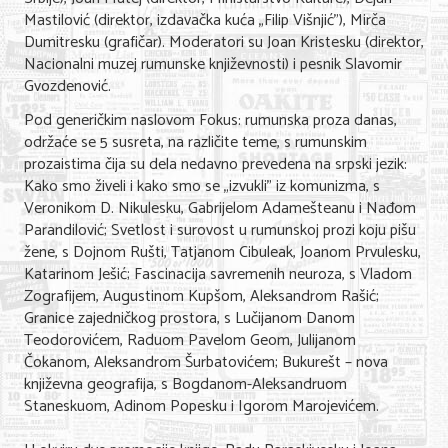
Mastilović (direktor, izdavačka kuća „Filip Višnjić”), Mirča
Dumitresku (grafičar). Moderatori su Joan Kristesku (direktor,
Nacionalni muzej rumunske književnosti) i pesnik Slavomir
Gvozdenović.
Pod generičkim naslovom Fokus: rumunska proza danas,
održaće se 5 susreta, na različite teme, s rumunskim
prozaistima čija su dela nedavno prevedena na srpski jezik:
Kako smo živeli i kako smo se „izvukli” iz komunizma, s
Veronikom D. Nikulesku, Gabrijelom Adamešteanu i Nađom
Parandilović; Svetlost i surovost u rumunskoj prozi koju pišu
žene, s Dojnom Rušti, Tatjanom Cibuleak, Joanom Prvulesku,
Katarinom Ješić; Fascinacija savremenih neuroza, s Vladom
Zografijem, Augustinom Kupšom, Aleksandrom Rašić;
Granice zajedničkog prostora, s Lučijanom Danom
Teodorovićem, Raduom Pavelom Geom, Julijanom
Čokanom, Aleksandrom Šurbatovićem; Bukurešt – nova
književna geografija, s Bogdanom-Aleksandruom
Staneskuom, Adinom Popesku i Igorom Marojevićem.