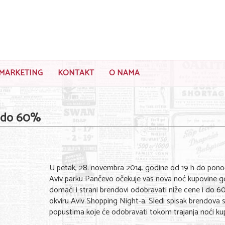
MARKETING
KONTAKT
O NAMA
a do 60%
U petak, 28. novembra 2014. godine od 19 h do ponoć
Aviv parku Pančevo očekuje vas nova noć kupovine g
domaći i strani brendovi odobravati niže cene i do 
okviru Aviv Shopping Night-a. Sledi spisak brendova 
popustima koje će odobravati tokom trajanja noći kup