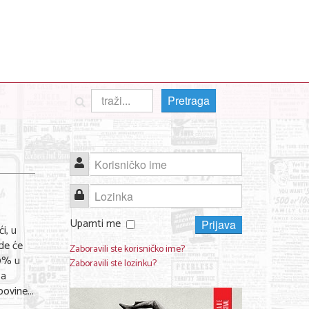
Pretraga
Korisničko ime
Lozinka
Upamti me
Prijava
i, u
de će
Zaboravili ste korisničko ime?
60% u
Zaboravili ste lozinku?
sa
ovine...