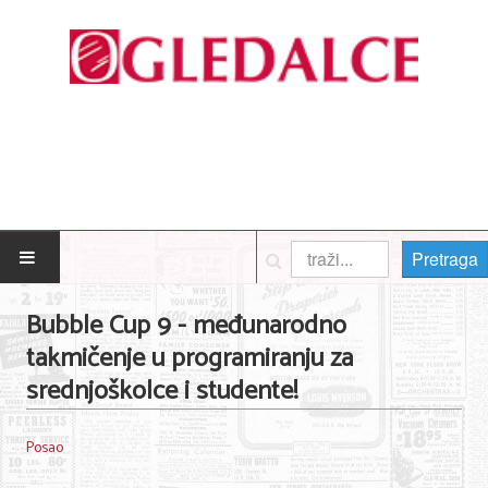
Pretraga
POČETNA
Bubble Cup 9 - međunarodno
takmičenje u programiranju za
Posao
srednjoškolce i studente!
Usluge
Posao
Nega lica i tela