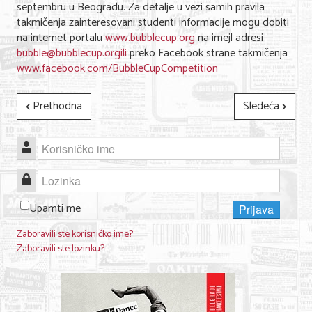
septembru u Beogradu. Za detalje u vezi samih pravila
takmičenja zainteresovani studenti informacije mogu dobiti
KONTAKT
na internet portalu
www.bubblecup.org
na imejl adresi
bubble@bubblecup.orgili
preko Facebook strane takmičenja
O NAMA
www.facebook.com/BubbleCupCompetition
Prethodna
Sledeća
Korisničko ime
Lozinka
Upamti me
Prijava
Zaboravili ste korisničko ime?
Zaboravili ste lozinku?