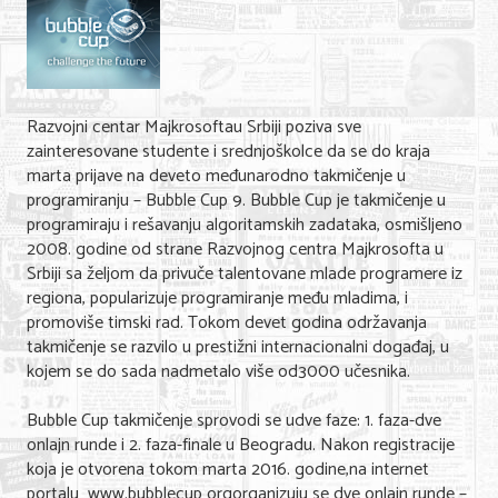
Shopping
Sve za venčanje
Sve za decu
Razvojni centar Majkrosoftau Srbiji poziva sve
Gastronomija
zainteresovane studente i srednjoškolce da se do kraja
marta prijave na deveto međunarodno takmičenje u
Kuća i bašta
programiranju – Bubble Cup 9. Bubble Cup je takmičenje u
programiraju i rešavanju algoritamskih zadataka, osmišljeno
Zdravlje i medicina
2008. godine od strane Razvojnog centra Majkrosofta u
Srbiji sa željom da privuče talentovane mlade programere iz
Sport i rekreacija
regiona, popularizuje programiranje među mladima, i
promoviše timski rad. Tokom devet godina održavanja
Hobi i razonoda
takmičenje se razvilo u prestižni internacionalni događaj, u
kojem se do sada nadmetalo više od3000 učesnika.
ADRESAR
Bubble Cup takmičenje sprovodi se udve faze: 1. faza-dve
Posao
onlajn runde i 2. faza-finale u Beogradu. Nakon registracije
koja je otvorena tokom marta 2016. godine,na internet
Usluge
portalu www.bubblecup orgorganizuju se dve onlajn runde –