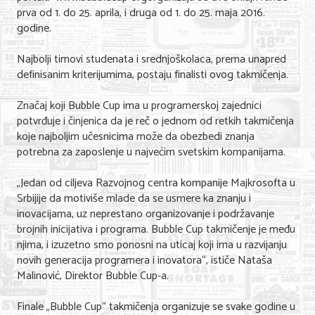
prva od 1. do 25. aprila, i druga od 1. do 25. maja 2016.
Nega lica i tela
godine.
Shopping
Najbolji timovi studenata i srednjoškolaca, prema unapred
Sve za venčanje
definisanim kriterijumima, postaju finalisti ovog takmičenja.
Sve za decu
Značaj koji Bubble Cup ima u programerskoj zajednici
potvrđuje i činjenica da je reč o jednom od retkih takmičenja
Kuća i bašta
koje najboljim učesnicima može da obezbedi znanja
potrebna za zaposlenje u najvećim svetskim kompanijama.
Gastronomija
„Jedan od ciljeva Razvojnog centra kompanije Majkrosofta u
Sport i rekreacija
Srbijije da motiviše mlade da se usmere ka znanju i
inovacijama, uz neprestano organizovanje i podržavanje
Zdravlje i medicina
brojnih inicijativa i programa. Bubble Cup takmičenje je među
njima, i izuzetno smo ponosni na uticaj koji ima u razvijanju
Hobi i razonoda
novih generacija programera i inovatora“, ističe Nataša
Malinović, Direktor Bubble Cup-a.
UPIS FIRMI
Finale „Bubble Cup“ takmičenja organizuje se svake godine u
MARKETING