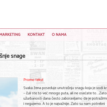
MARKETING
KONTAKT
O NAMA
šnje snage
Promo tekst
Svaka žena poseduje unutrašnju snagu koja je vodi kr
– čuli ste to već mnogo puta, ali ne osećate to….Zato
užurbanosti dana često zaboravljamo da je potražimo
i negujemo. A to je najvažnije. Zato su nam potrebni