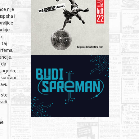
ce nije
uspeha i
raljice
odaje
o
 taj
arfema,
ancije.
 da
 Jagoda,
k sunčani
javu.
 ste
vidi
ne