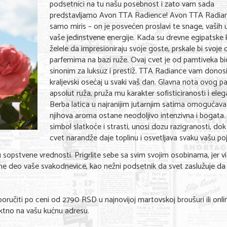
podsetnici na tu našu posebnost i zato vam sada
predstavljamo Avon TTA Radience! Avon TTA Radian
samo miris – on je posvećen proslavi te snage, vaših 
vaše jedinstvene energije. Kada su drevne egipatske k
želele da impresioniraju svoje goste, prskale bi svoje 
parfemima na bazi ruže. Ovaj cvet je od pamtiveka bi
sinonim za luksuz i prestiž. TTA Radiance vam donosi
kraljevski osećaj u svaki vaš dan. Glavna nota ovog p
apsolut ruža, pruža mu karakter sofisticiranosti i eleg
Berba latica u najranijim jutarnjim satima omogućava
njihova aroma ostane neodoljivo intenzivna i bogata.
simbol slatkoće i strasti, unosi dozu razigranosti, do
cvet narandže daje toplinu i osvetljava svaku vašu po
 sopstvene vrednosti. Prigrlite sebe sa svim svojim osobinama, jer vi
 deo vaše svakodnevice, kao nežni podsetnik da svet zaslužuje da 
oručiti po ceni od 2790 RSD u najnovijoj martovskoj broušuri ili onli
ektno na vašu kućnu adresu.