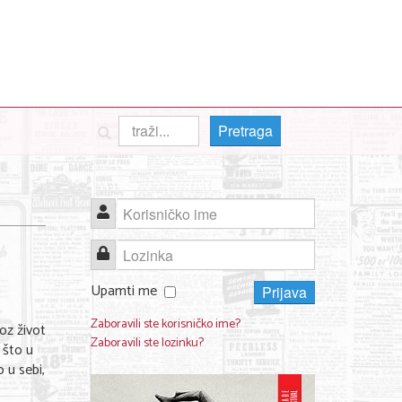
Pretraga
Korisničko ime
Lozinka
Upamti me
Prijava
Zaboravili ste korisničko ime?
oz život
Zaboravili ste lozinku?
 što u
 u sebi,