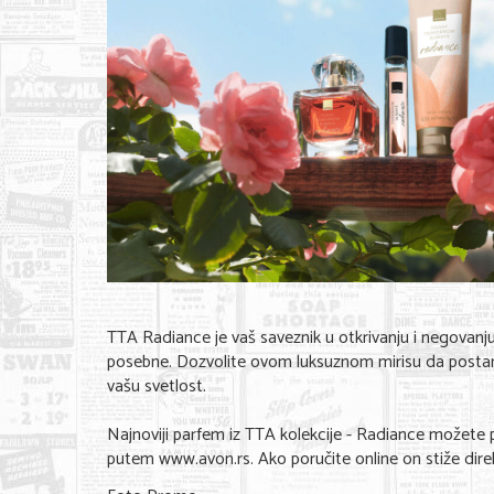
TTA Radiance je vaš saveznik u otkrivanju i negovanju
posebne. Dozvolite ovom luksuznom mirisu da postane
vašu svetlost.
Najnoviji parfem iz TTA kolekcije - Radiance možete p
putem www.avon.rs. Ako poručite online on stiže dir