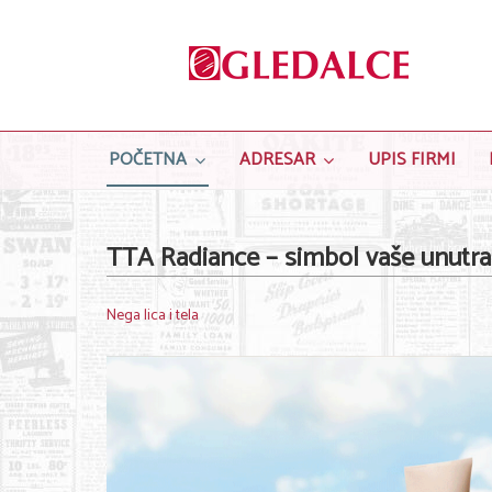
POČETNA
ADRESAR
UPIS FIRMI
TTA Radiance – simbol vaše unutra
Nega lica i tela