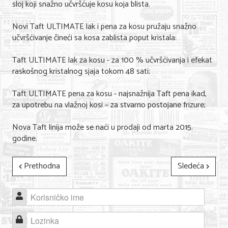
sloj koji snažno učvršćuje kosu koja blista.
Nega lica i tela
Novi Taft ULTIMATE lak i pena za kosu pružaju snažno
Shopping
učvršćivanje čineći sa kosa zablista poput kristala:
Sve za venčanje
Taft ULTIMATE lak za kosu - za 100 % učvršćivanja i efekat
raskošnog kristalnog sjaja tokom 48 sati;
Sve za decu
Taft ULTIMATE pena za kosu - najsnažnija Taft pena ikad,
Kuća i bašta
za upotrebu na vlažnoj kosi – za stvarno postojane frizure;
Gastronomija
Nova Taft linija može se naći u prodaji od marta 2015.
Sport i rekreacija
godine.
Zdravlje i medicina
Prethodna
Sledeća
Hobi i razonoda
Korisničko ime
UPIS FIRMI
Lozinka
MARKETING