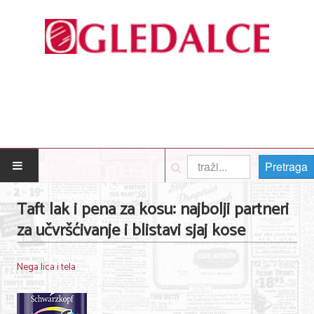
Pretraga
POČETNA
Taft lak i pena za kosu: najbolji partneri
za učvršćivanje i blistavi sjaj kose
Posao
Usluge
Nega lica i tela
Nega lica i tela