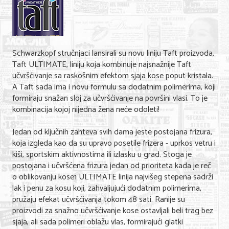
Shopping
Sve za venčanje
Sve za decu
Schwarzkopf stručnjaci lansirali su novu liniju Taft proizvoda,
Taft ULTIMATE, liniju koja kombinuje najsnažnije Taft
Gastronomija
učvršćivanje sa raskošnim efektom sjaja kose poput kristala.
A Taft sada ima i novu formulu sa dodatnim polimerima, koji
Kuća i bašta
formiraju snažan sloj za učvršćivanje na površini vlasi. To je
kombinacija kojoj nijedna žena neće odoleti!
Zdravlje i medicina
Sport i rekreacija
Jedan od ključnih zahteva svih dama jeste postojana frizura,
koja izgleda kao da su upravo posetile frizera - uprkos vetru i
Hobi i razonoda
kiši, sportskim aktivnostima ili izlasku u grad. Stoga je
postojana i učvršćena frizura jedan od prioriteta kada je reč
ADRESAR
o oblikovanju kose1 ULTIMATE linija najvišeg stepena sadrži
lak i penu za kosu koji, zahvaljujući dodatnim polimerima,
Posao
pružaju efekat učvršćivanja tokom 48 sati. Ranije su
proizvodi za snažno učvršćivanje kose ostavljali beli trag bez
Usluge
sjaja, ali sada polimeri oblažu vlas, formirajući glatki