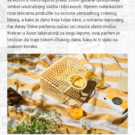
se koristi u svetu lepote preko 2000 godina i predstavlja
simbol unutrašnjeg svetla i blistavosti. Njenim svilenkastim
roze laticama pridružile su se note senzualnog crvenog
bibera, a kako je zlato boja tvoje iskre, u notama najnovijeg
Far Away Shine parfema našao se i moćni zlatni mošus.
Kreiran u Avon laboratoriji za negu lepote, ovaj parfem je
testiran da traje tokom čitavog dana, kako bi ti sijala na
svakom koraku.