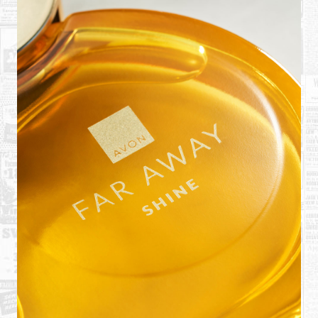
Shopping
Sve za venčanje
Sve za decu
Gastronomija
Kuća i bašta
Zdravlje i medicina
Sport i rekreacija
Hobi i razonoda
ADRESAR
Posao
Usluge