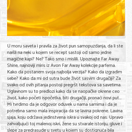
Nega lica i tela
Shopping
Sve za venčanje
Sve za decu
U moru saveta i pravila za život pun samopuzdanja, da li ste
naišli na neki u kojem se recept sastoji od samo jedne
Kuća i bašta
magične kapi? Ne? Tako smo i mislili. Upoznajte Far Away
Shine, najnoviji miris iz Avon Far Away kolekcije parfema.
Gastronomija
Kako da postanem svoja najbolja verzija? Kako da izgradim
sebe? Kako da mi od sutra bude život sasvim drugačiji? Za
Sport i rekreacija
svako od ovih pitanja postoji pregršt tekstova sa savetima.
Zdravlje i medicina
Uglavnom su to predlozi kako da se naopačke okrene ceo
život, kako početi ispočetka, biti drugačiji, pronaći novi put...
Hobi i razonoda
Mi tvrdimo da je odgovor oduvek u nama samima i da je
potrebna samo mala inspiracija da se lavina pokrene. Lavina
UPIS FIRMI
sjaja, koju održava jedinstvena iskra u svakoj od nas. Upravo
zahvaljujući toj malenoj iskri, žene su stvarale istoriju, gluve i
slepe za predrasude u svetu u kojem su dostignuća bila
MARKETING