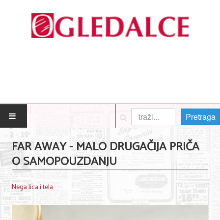
Pretraga
POČETNA
FAR AWAY - MALO DRUGAČIJA PRIČA
O SAMOPOUZDANJU
Posao
Usluge
Nega lica i tela
Nega lica i tela