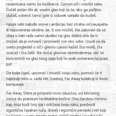
rezervisana samo za muškarce. Zatvori oči i oslušni sebe.
Čućeš jedan tihi ali, snažni glas koji će te, ako ga pažljivo
KONTAKT
slušaš, odvesti tamo gde si oduvek sanjala da budeš.
Ispuni sebi najluđe snove i ambicije, bez straha od neuspeha
O NAMA
ili nepoverenja okoline. Jer, ti sve možeš. Ne zaboravi da se
ideja u tebi rađa samo ukoliko taj glas dobro zna da ti
možeš da je ostvariš i promeniš sve oko sebe. Usudi se da
svetu pogledaš u oči i glasno i jasno kažeš šta misliš, šta
osećaš i šta želiš. Ne slušaj glasove obeshrabrenja, već se
koncentriši na glas tvog sjaja koji te uvek usmerava na pravi
put.
Da bolje čuješ, upoznaš i shvatiš svoju iskru, pomoći će ti
najnoviji miris u, sada već čuvenoj, Far Away kolekciji iz Avon
kompanije.
Far Away Shine je potpuno novo iskustvo, od blistavog
mirisa do premium reciklabilne bočice. Ovu čarobnu mirisnu
kap, koja budi tvoj sjaj i održava tvoju iskru, predvodi
egzotična Ispahan ruža, drevni i egzotični persijski cvet koji