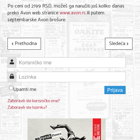
Po ceni od 2199 RSD, možeš ga naručiti još koliko danas
preko Avon web stranice
www.avon.rs
ili putem
septembarske Avon brošure.
Prethodna
Sledeća
Korisničko ime
Lozinka
Upamti me
Prijava
Zaboravili ste korisničko ime?
Zaboravili ste lozinku?