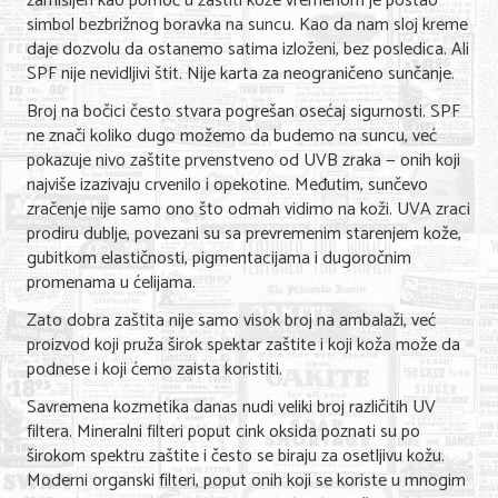
zamišljen kao pomoć u zaštiti kože vremenom je postao
simbol bezbrižnog boravka na suncu. Kao da nam sloj kreme
Nega lica i tela
daje dozvolu da ostanemo satima izloženi, bez posledica. Ali
Shopping
SPF nije nevidljivi štit. Nije karta za neograničeno sunčanje.
Broj na bočici često stvara pogrešan osećaj sigurnosti. SPF
Sve za venčanje
ne znači koliko dugo možemo da budemo na suncu, već
pokazuje nivo zaštite prvenstveno od UVB zraka — onih koji
Sve za decu
najviše izazivaju crvenilo i opekotine. Međutim, sunčevo
Kuća i bašta
zračenje nije samo ono što odmah vidimo na koži. UVA zraci
prodiru dublje, povezani su sa prevremenim starenjem kože,
Gastronomija
gubitkom elastičnosti, pigmentacijama i dugoročnim
promenama u ćelijama.
Sport i rekreacija
Zato dobra zaštita nije samo visok broj na ambalaži, već
Zdravlje i medicina
proizvod koji pruža širok spektar zaštite i koji koža može da
podnese i koji ćemo zaista koristiti.
Hobi i razonoda
Savremena kozmetika danas nudi veliki broj različitih UV
filtera. Mineralni filteri poput cink oksida poznati su po
UPIS FIRMI
širokom spektru zaštite i često se biraju za osetljivu kožu.
Moderni organski filteri, poput onih koji se koriste u mnogim
MARKETING