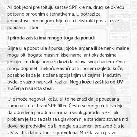
Ali dok jedni preispituju sastav SPF krema, drugi se okreću
potpuno prirodnim alternativama. U potrazi za
jednostavnijom negom, biljna ulja i ekstrakti postaju sve
popularniji izbor.
I priroda zaista ima mnogo toga da ponudi.
Biljna ulja poput ulja šipurka, jojobe, argana ili semenki maline
mogu biti bogata masnim kiselinama, antioksidansima i
jedinjenjima koja pomažu koži da očuva svoju barijeru. Ona
mogu doprineti mekoći, elastičnosti i boljem izgledu kože,
posebno kada je izložena spoljašnjim uticajima. Međutim,
ovde je važno napraviti razliku.
Nega kože i zaštita od UV
zračenja nisu ista stvar.
Ulje može negovati kožu, ali to ne znači da je pouzdana
zamena za testirani SPF filter. Često se mogu čuti tvrdnje
da određena prirodna ulja imaju visok „prirodni SPF“, ali
problem je što ta zaštita uglavnom nije standardizovana niti
dovoljno predvidiva da bi mogla da zameni proizvod čija je
UV zaštita laboratorijski potvrđena. Možda zato pravo