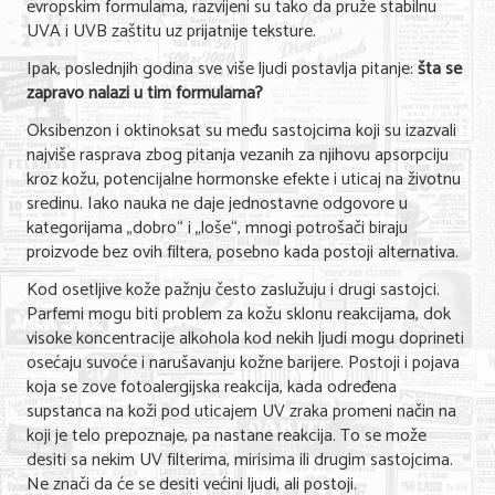
evropskim formulama, razvijeni su tako da pruže stabilnu
UVA i UVB zaštitu uz prijatnije teksture.
KONTAKT
Ipak, poslednjih godina sve više ljudi postavlja pitanje:
šta se
zapravo nalazi u tim formulama?
O NAMA
Oksibenzon i oktinoksat su među sastojcima koji su izazvali
najviše rasprava zbog pitanja vezanih za njihovu apsorpciju
kroz kožu, potencijalne hormonske efekte i uticaj na životnu
sredinu. Iako nauka ne daje jednostavne odgovore u
kategorijama „dobro“ i „loše“, mnogi potrošači biraju
proizvode bez ovih filtera, posebno kada postoji alternativa.
Kod osetljive kože pažnju često zaslužuju i drugi sastojci.
Parfemi mogu biti problem za kožu sklonu reakcijama, dok
visoke koncentracije alkohola kod nekih ljudi mogu doprineti
osećaju suvoće i narušavanju kožne barijere. Postoji i pojava
koja se zove fotoalergijska reakcija, kada određena
supstanca na koži pod uticajem UV zraka promeni način na
koji je telo prepoznaje, pa nastane reakcija. To se može
desiti sa nekim UV filterima, mirisima ili drugim sastojcima.
Ne znači da će se desiti većini ljudi, ali postoji.