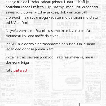
pitanje nije da li treba izabrati prirodu ili nauku.
Koži je
potrebna i nega i zaštita
. Biljni sastojci mogu biti dragoceni
saveznici u očuvanju zdravlja kože, dok kvalitetni SPF
proizvodi imaju svoju ulogu kada želimo da smanjimo štetu
od UV zračenja.
Najveća zamka možda nije u samoj kremi, već u osećaju
sigurnosti koji ona može da stvori.
Jer SPF nije dozvola da zaboravimo na sunce. On je samo
jedan deo odnosa prema njemu.
Koža ne traži savršen proizvod. Traži razumevanje, meru i
doslednu brigu.
foto
pinterest