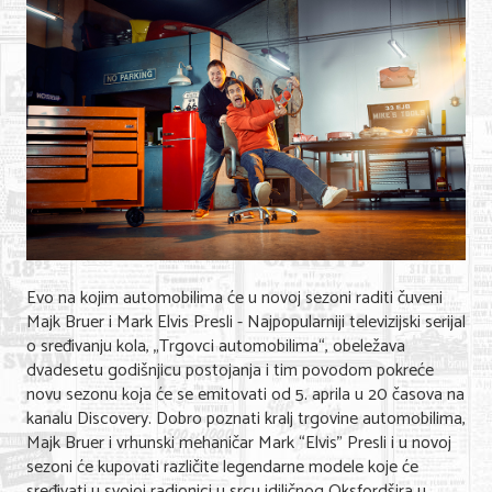
Shopping
Sve za venčanje
Sve za decu
Gastronomija
Kuća i bašta
Zdravlje i medicina
Sport i rekreacija
Evo na kojim automobilima će u novoj sezoni raditi čuveni
Majk Bruer i Mark Elvis Presli - Najpopularniji televizijski serijal
Hobi i razonoda
o sređivanju kola, „Trgovci automobilima“, obeležava
dvadesetu godišnjicu postojanja i tim povodom pokreće
ADRESAR
novu sezonu koja će se emitovati od 5. aprila u 20 časova na
kanalu Discovery. Dobro poznati kralj trgovine automobilima,
Posao
Majk Bruer i vrhunski mehaničar Mark “Elvis” Presli i u novoj
sezoni će kupovati različite legendarne modele koje će
Usluge
sređivati u svojoj radionici u srcu idiličnog Oksfordšira u