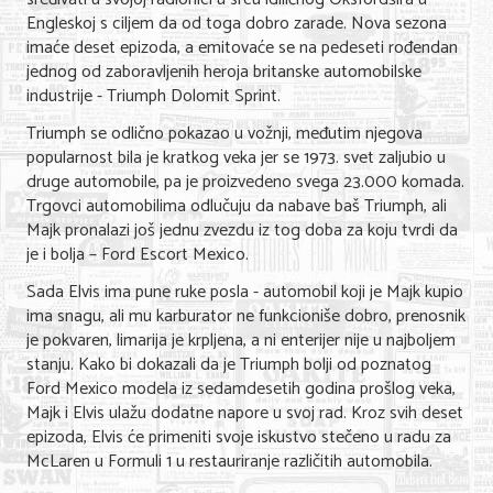
Engleskoj s ciljem da od toga dobro zarade. Nova sezona
Nega lica i tela
imaće deset epizoda, a emitovaće se na pedeseti rođendan
Shopping
jednog od zaboravljenih heroja britanske automobilske
industrije - Triumph Dolomit Sprint.
Sve za venčanje
Triumph se odlično pokazao u vožnji, međutim njegova
popularnost bila je kratkog veka jer se 1973. svet zaljubio u
Sve za decu
druge automobile, pa je proizvedeno svega 23.000 komada.
Kuća i bašta
Trgovci automobilima odlučuju da nabave baš Triumph, ali
Majk pronalazi još jednu zvezdu iz tog doba za koju tvrdi da
Gastronomija
je i bolja – Ford Escort Mexico.
Sada Elvis ima pune ruke posla - automobil koji je Majk kupio
Sport i rekreacija
ima snagu, ali mu karburator ne funkcioniše dobro, prenosnik
je pokvaren, limarija je krpljena, a ni enterijer nije u najboljem
Zdravlje i medicina
stanju. Kako bi dokazali da je Triumph bolji od poznatog
Hobi i razonoda
Ford Mexico modela iz sedamdesetih godina prošlog veka,
Majk i Elvis ulažu dodatne napore u svoj rad. Kroz svih deset
UPIS FIRMI
epizoda, Elvis će primeniti svoje iskustvo stečeno u radu za
McLaren u Formuli 1 u restauriranje različitih automobila.
MARKETING