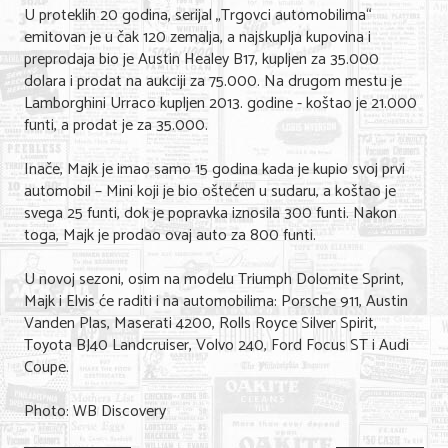
U proteklih 20 godina, serijal „Trgovci automobilima“
emitovan je u čak 120 zemalja, a najskuplja kupovina i
KONTAKT
preprodaja bio je Austin Healey B17, kupljen za 35.000
dolara i prodat na aukciji za 75.000. Na drugom mestu je
O NAMA
Lamborghini Urraco kupljen 2013. godine - koštao je 21.000
funti, a prodat je za 35.000.
Inače, Majk je imao samo 15 godina kada je kupio svoj prvi
automobil – Mini koji je bio oštećen u sudaru, a koštao je
svega 25 funti, dok je popravka iznosila 300 funti. Nakon
toga, Majk je prodao ovaj auto za 800 funti.
U novoj sezoni, osim na modelu Triumph Dolomite Sprint,
Majk i Elvis će raditi i na automobilima: Porsche 911, Austin
Vanden Plas, Maserati 4200, Rolls Royce Silver Spirit,
Toyota BJ40 Landcruiser, Volvo 240, Ford Focus ST i Audi
Coupe.
Photo: WB Discovery