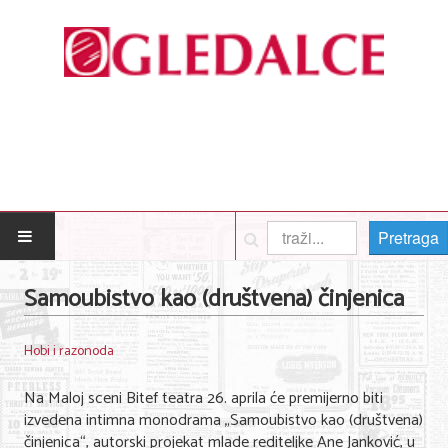
Pretraga
POČETNA
Samoubistvo kao (društvena) činjenica
Posao
Hobi i razonoda
Usluge
Na Maloj sceni Bitef teatra 26. aprila će premijerno biti
Nega lica i tela
izvedena intimna monodrama „Samoubistvo kao (društvena)
činjenica“, autorski projekat mlade rediteljke Ane Janković, u