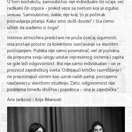
U tom kontekstu, samoubistvo nije individualni čin očaja, već
radikalni čin otpora – prekid veze sa svetom koji je izgubio
KONTAKT
smisao. Samoubistvo, dakle, nije kraj; to je početak
postavljanja pitanja. Kako smo došli dovde? I šta ćemo
učiniti da izađemo iz toga?
O NAMA
Intimna atmosfera predstave ne pruža osećaj sigurnosti;
ona postaje prostor za kolektivno suočavanje sa vlastitim
postojanjem. Publika nije samo posmatrač, već je pozvana
da prepozna svoju ulogu unutar represivnog sistema i zapita
se gde leži odgovornost. Bol nije samo individualan – on je
proizvod zajedničkog sveta. Odbijajući kritičko razmišljanje i
ne prepoznajući sistem kao uzrok naših patnji, postajemo
saučesnici u vlastitom otuđenju. Zato, odgovornost nije
podeljena između društva i pojedinca – ona je zajednička."
Ana Janković i Anja Bilanović