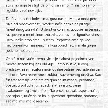
mladih generacija, nama je budućnost precrtana pre nego
što smo uopšte stigli da o njoj sanjamo. Mi nismo samo
Nega lica i tela
izgubljeni, već nevidljivi.
Shopping
Društvo nas čini bolesnima, gura nas na ivicu, a onda pere
ruke od odgovornosti, svodeći naše patnje na pitanje
Sve za venčanje
"mentalnog zdravlja". U društvu koje nas upućuje na terapiju i
razgovore o mentalnom zdravlju, zapravo se ignoriše istinski
Sve za decu
uzrok naših problema – sistem. Prepoznajemo ga kao
Kuća i bašta
nepromenljivu mašineriju na koju pojedinac, ili mala grupa
ljudi, ne može uticati.
Gastronomija
Ono što nas vuče prema ivici nije slabost pojedinca, već
moćan sistem koji nas oblikuje. Samoubistvo, u ovoj
Sport i rekreacija
predstavi, nije metafora individualne patnje, već radikalni čin
Zdravlje i medicina
koji odražava represivne strukture savremenog društva. Kao
čin transgresije, ono prelazi granice intimnog i privatnog,
Hobi i razonoda
postajući politički i umetnički alat za istraživanje
svakodnevnog života. Političko prožima svaki aspekt našeg
UPIS FIRMI
postojanja, utiče na to kako spavamo, govorimo, hodamo,
sedimo, mislimo, osećamo.
MARKETING