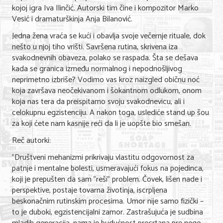
Shopping
kojoj igra Iva Ilinčić. Autorski tim čine i kompozitor Marko
Vesić i dramaturškinja Anja Bilanović.
Sve za venčanje
Jedna žena vraća se kući i obavlja svoje večernje rituale, dok
Sve za decu
nešto u njoj tiho vrišti. Savršena rutina, skrivena iza
svakodnevnih obaveza, polako se raspada. Šta se dešava
Gastronomija
kada se granica između normalnog i nepodnošljivog
neprimetno izbriše? Vodimo vas kroz naizgled običnu noć
Kuća i bašta
koja završava neočekivanom i šokantnom odlukom, onom
koja nas tera da preispitamo svoju svakodnevicu, ali i
Zdravlje i medicina
celokupnu egzistenciju. A nakon toga, uslediće stand up šou
za koji ćete nam kasnije reći da li je uopšte bio smešan.
Sport i rekreacija
Reč autorki:
Hobi i razonoda
"Društveni mehanizmi prikrivaju vlastitu odgovornost za
patnje i mentalne bolesti, usmeravajući fokus na pojedinca,
ADRESAR
koji je prepušten da sam "reši" problem. Čovek, lišen nade i
perspektive, postaje tovarna životinja, iscrpljena
Posao
beskonačnim rutinskim procesima. Umor nije samo fizički –
to je duboki, egzistencijalni zamor. Zastrašujuća je sudbina
Usluge