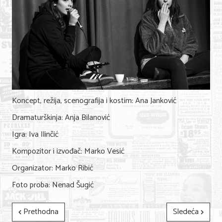
Koncept, režija, scenografija i kostim: Ana Janković
Dramaturškinja: Anja Bilanović
Igra: Iva Ilinčić
Kompozitor i izvođač: Marko Vesić
Organizator: Marko Ribić
Foto proba: Nenad Šugić
Prethodna
Sledeća