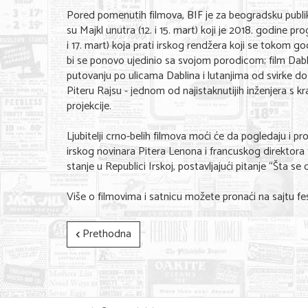
Pored pomenutih filmova, BIF je za beogradsku publiku 
su Majkl unutra (12. i 15. mart) koji je 2018. godine pr
i 17. mart) koja prati irskog rendžera koji se tokom go
bi se ponovo ujedinio sa svojom porodicom; film Dabli
putovanju po ulicama Dablina i lutanjima od svirke do s
Piteru Rajsu - jednom od najistaknutijih inženjera s k
projekcije.
Ljubitelji crno-belih filmova moći će da pogledaju i 
irskog novinara Pitera Lenona i francuskog direktora
stanje u Republici Irskoj, postavljajući pitanje “Šta s
Više o filmovima i satnicu možete pronaći na sajtu fes
Prethodna