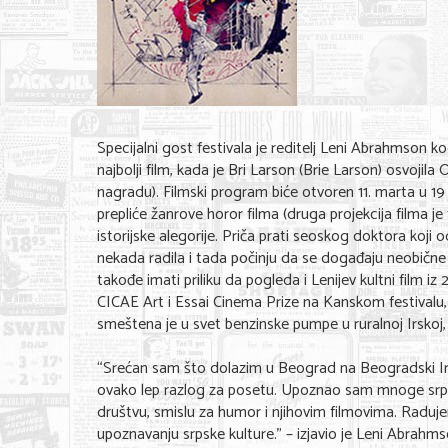
Specijalni gost festivala je reditelj Leni Abrahmson
najbolji film, kada je Bri Larson (Brie Larson) osvoji
nagradu). Filmski program biće otvoren 11. marta u 19
prepliće žanrove horor filma (druga projekcija filma je
istorijske alegorije. Priča prati seoskog doktora koj
nekada radila i tada počinju da se događaju neobične s
takođe imati priliku da pogleda i Lenijev kultni film iz
CICAE Art i Essai Cinema Prize na Kanskom festivalu, k
smeštena je u svet benzinske pumpe u ruralnoj Irskoj, a
“Srećan sam što dolazim u Beograd na Beogradski Irsk
ovako lep razlog za posetu. Upoznao sam mnoge srpsk
društvu, smislu za humor i njihovim filmovima. Radujem 
upoznavanju srpske kulture.” – izjavio je Leni Abrahms