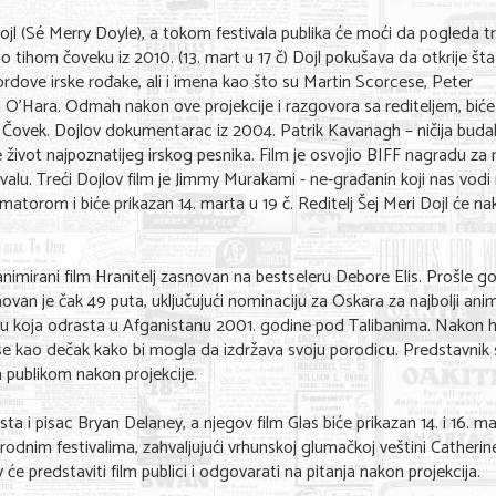
 Dojl (Sé Merry Doyle), a tokom festivala publika će moći da pogleda tr
ihom čoveku iz 2010. (13. mart u 17 č) Dojl pokušava da otkrije šta 
ordove irske rođake, ali i imena kao što su Martin Scorcese, Peter
 O’Hara. Odmah nakon ove projekcije i razgovora sa rediteljem, biće
 Čovek. Dojlov dokumentarac iz 2004. Patrik Kavanagh – ničija budala
 život najpoznatijeg irskog pesnika. Film je osvojio BIFF nagradu za n
u. Treći Dojlov film je Jimmy Murakami - ne-građanin koji nas vodi
torom i biće prikazan 14. marta u 19 č. Reditelj Šej Meri Dojl će n
 animirani film Hranitelj zasnovan na bestseleru Debore Elis. Prošle g
ovan je čak 49 puta, uključujući nominaciju za Oskara za najbolji anim
icu koja odrasta u Afganistanu 2001. godine pod Talibanima. Nakon 
e kao dečak kako bi mogla da izdržava svoju porodicu. Predstavnik 
 publikom nakon projekcije.
a i pisac Bryan Delaney, a njegov film Glas biće prikazan 14. i 16. ma
odnim festivalima, zahvaljujući vrhunskoj glumačkoj veštini Catherin
y će predstaviti film publici i odgovarati na pitanja nakon projekcija.