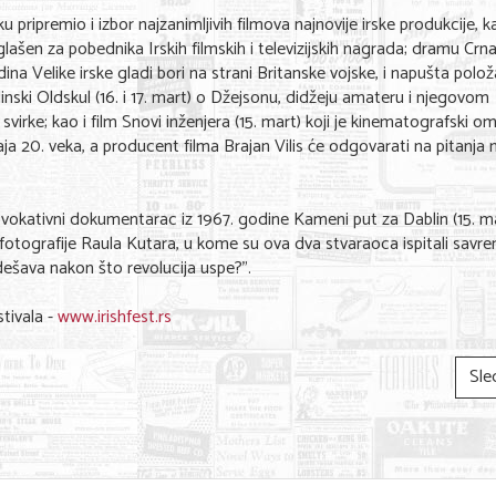
pripremio i izbor najzanimljivih filmova najnovije irske produkcije, k
oglašen za pobednika Irskih filmskih i televizijskih nagrada; dramu Crna
dina Velike irske gladi bori na strani Britanske vojske, i napušta polož
nski Oldskul (16. i 17. mart) o Džejsonu, didžeju amateru i njegovom
virke; kao i film Snovi inženjera (15. mart) koji je kinematografski o
raja 20. veka, a producent filma Brajan Vilis će odgovarati na pitanja
provokativni dokumentarac iz 1967. godine Kameni put za Dablin (15. m
 fotografije Raula Kutara, u kome su ova dva stvaraoca ispitali sav
e dešava nakon što revolucija uspe?”.
tivala -
www.irishfest.rs
Sle