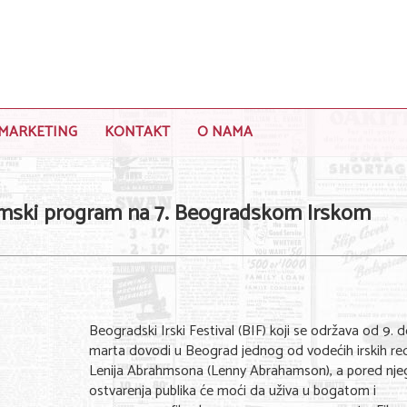
MARKETING
KONTAKT
O NAMA
ilmski program na 7. Beogradskom Irskom
Beogradski Irski Festival (BIF) koji se održava od 9. d
marta dovodi u Beograd jednog od vodećih irskih red
Lenija Abrahmsona (Lenny Abrahamson), a pored nje
ostvarenja publika će moći da uživa u bogatom i