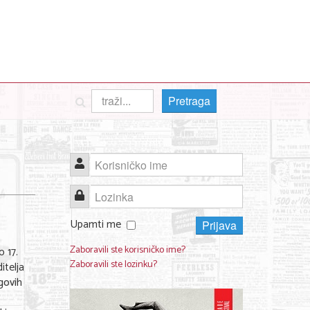
Pretraga
Korisničko ime
Lozinka
Upamti me
Prijava
Zaboravili ste korisničko ime?
o 17.
Zaboravili ste lozinku?
itelja
govih