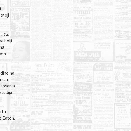
i
stoji
 (14.
ajbolji
 na
akon
odine na
irani
hapšenja
studija
rta.
e Eaton,