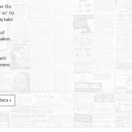
ao što
 ‘47 (12.
aj kako
maž
 nakon
art)
remeno
deća