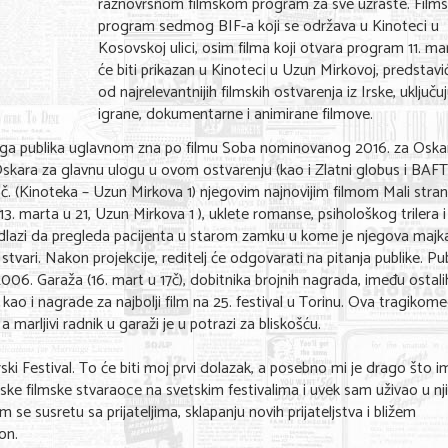
raznovrsnom filmskom program za sve uzraste. Films
program sedmog BIF-a koji se održava u Kinoteci u
Kosovskoj ulici, osim filma koji otvara program 11. mar
će biti prikazan u Kinoteci u Uzun Mirkovoj, predstav
od najrelevantnijih filmskih ostvarenja iz Irske, uključuj
igrane, dokumentarne i animirane filmove.
 koga publika uglavnom zna po filmu Soba nominovanog 2016. za Oska
la Oskara za glavnu ulogu u ovom ostvarenju (kao i Zlatni globus i BAF
 č. (Kinoteka – Uzun Mirkova 1) njegovim najnovijim filmom Mali stran
 13. marta u 21, Uzun Mirkova 1 ), uklete romanse, psihološkog trilera i
i odlazi da pregleda pacijenta u starom zamku u kome je njegova majk
tvari. Nakon projekcije, reditelj će odgovarati na pitanja publike. Pu
 2006. Garaža (16. mart u 17č), dobitnika brojnih nagrada, imeđu ostalih
ao i nagrade za najbolji film na 25. festival u Torinu. Ova tragikome
 marljivi radnik u garaži je u potrazi za bliskošću.
i Festival. To će biti moj prvi dolazak, a posebno mi je drago što 
e filmske stvaraoce na svetskim festivalima i uvek sam uživao u n
se susretu sa prijateljima, sklapanju novih prijateljstva i bližem
on.