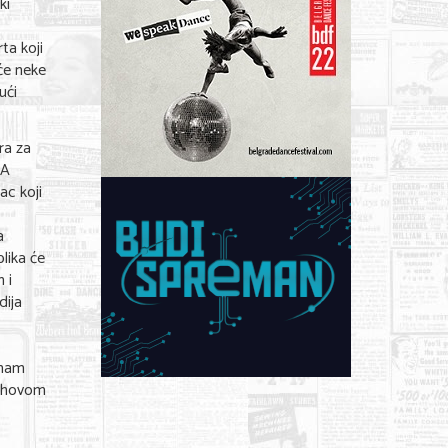
ki
ta koji
iće neke
ući
ra za
TA
ac koji
a
blika će
 i
dija
imam
jihovom