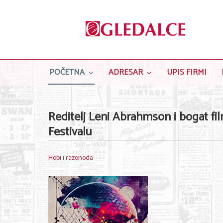
POČETNA
ADRESAR
UPIS FIRMI
Reditelj Leni Abrahmson i bogat f
Festivalu
Hobi i razonoda