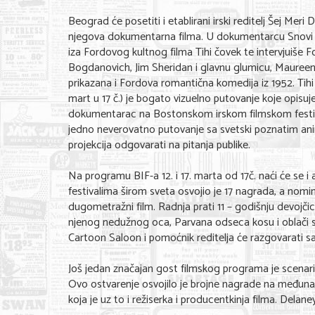
Beograd će posetiti i etablirani irski reditelj Šej Meri
njegova dokumentarna filma. U dokumentarcu Snovi o t
iza Fordovog kultnog filma Tihi čovek te intervjuiše F
Bogdanovich, Jim Sheridan i glavnu glumicu, Maureen
prikazana i Fordova romantična komedija iz 1952. Tihi
mart u 17 č.) je bogato vizuelno putovanje koje opisuje
dokumentarac na Bostonskom irskom filmskom festival
jedno neverovatno putovanje sa svetski poznatim anima
projekcija odgovarati na pitanja publike.
Na programu BIF-a 12. i 17. marta od 17č. naći će se i
festivalima širom sveta osvojio je 17 nagrada, a nomin
dugometražni film. Radnja prati 11 – godišnju devojč
njenog nedužnog oca, Parvana odseca kosu i oblači s
Cartoon Saloon i pomoćnik reditelja će razgovarati sa
Još jedan značajan gost filmskog programa je scenarist
Ovo ostvarenje osvojilo je brojne nagrade na međunar
koja je uz to i režiserka i producentkinja filma. Delane