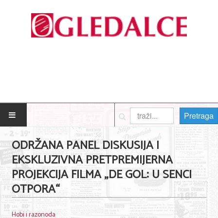
Pretraga
POČETNA
ODRŽANA PANEL DISKUSIJA I
EKSKLUZIVNA PRETPREMIJERNA
Posao
PROJEKCIJA FILMA „DE GOL: U SENCI
Usluge
OTPORA“
Nega lica i tela
Hobi i razonoda