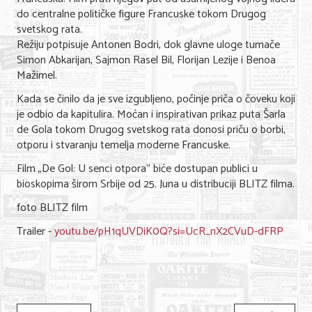
do centralne političke figure Francuske tokom Drugog
svetskog rata.
KONTAKT
Režiju potpisuje Antonen Bodri, dok glavne uloge tumače
Simon Abkarijan, Sajmon Rasel Bil, Florijan Lezije i Benoa
O NAMA
Mažimel.
Kada se činilo da je sve izgubljeno, počinje priča o čoveku koji
je odbio da kapitulira. Moćan i inspirativan prikaz puta Šarla
de Gola tokom Drugog svetskog rata donosi priču o borbi,
otporu i stvaranju temelja moderne Francuske.
Film „De Gol: U senci otpora“ biće dostupan publici u
bioskopima širom Srbije od 25. Juna u distribuciji BLITZ filma.
foto BLITZ film
Trailer -
youtu.be/pH1qUVDiK0Q?si=UcR_nX2CVuD-dFRP