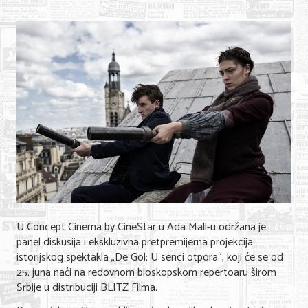
Shopping
Sve za venčanje
Sve za decu
Gastronomija
Kuća i bašta
Zdravlje i medicina
Sport i rekreacija
Hobi i razonoda
U Concept Cinema by CineStar u Ada Mall-u održana je
ADRESAR
panel diskusija i ekskluzivna pretpremijerna projekcija
istorijskog spektakla „De Gol: U senci otpora“, koji će se od
Posao
25. juna naći na redovnom bioskopskom repertoaru širom
Srbije u distribuciji BLITZ Filma.
Usluge