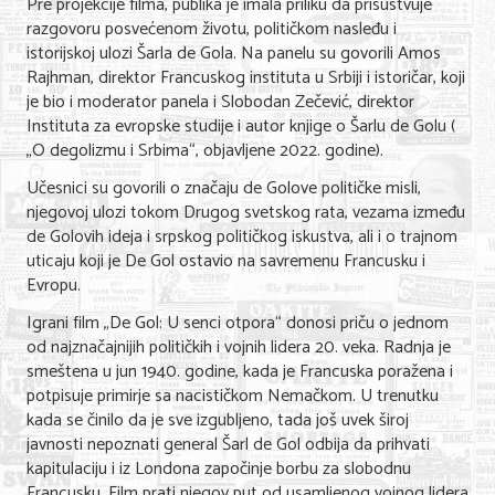
Pre projekcije filma, publika je imala priliku da prisustvuje
Nega lica i tela
razgovoru posvećenom životu, političkom nasleđu i
istorijskoj ulozi Šarla de Gola. Na panelu su govorili Amos
Shopping
Rajhman, direktor Francuskog instituta u Srbiji i istoričar, koji
je bio i moderator panela i Slobodan Zečević, direktor
Sve za venčanje
Instituta za evropske studije i autor knjige o Šarlu de Golu (
„O degolizmu i Srbima“, objavljene 2022. godine).
Sve za decu
Učesnici su govorili o značaju de Golove političke misli,
Kuća i bašta
njegovoj ulozi tokom Drugog svetskog rata, vezama između
de Golovih ideja i srpskog političkog iskustva, ali i o trajnom
Gastronomija
uticaju koji je De Gol ostavio na savremenu Francusku i
Evropu.
Sport i rekreacija
Igrani film „De Gol: U senci otpora“ donosi priču o jednom
Zdravlje i medicina
od najznačajnijih političkih i vojnih lidera 20. veka. Radnja je
smeštena u jun 1940. godine, kada je Francuska poražena i
Hobi i razonoda
potpisuje primirje sa nacističkom Nemačkom. U trenutku
kada se činilo da je sve izgubljeno, tada još uvek široj
UPIS FIRMI
javnosti nepoznati general Šarl de Gol odbija da prihvati
kapitulaciju i iz Londona započinje borbu za slobodnu
MARKETING
Francusku. Film prati njegov put od usamljenog vojnog lidera