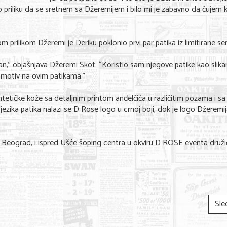
o priliku da se sretnem sa Džeremijem i bilo mi je zabavno da čujem 
om prilikom Džeremi je Deriku poklonio prvi par patika iz limitirane seri
an,” objašnjava Džeremi Skot. “Koristio sam njegove patike kao slika
n motiv na ovim patikama.”
sintetičke kože sa detaljnim printom anđelčića u različitim pozama i sa
ezika patika nalazi se D Rose logo u crnoj boji, dok je logo Džeremi
iti Beograd, i ispred Ušće šoping centra u okviru D ROSE eventa druži
Sle