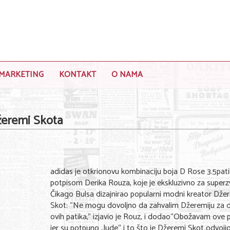
MARKETING
KONTAKT
O NAMA
žeremi Skota
adidas je otkrionovu kombinaciju boja D Rose 3.5pati
potpisom Derika Rouza, koje je ekskluzivno za super
Čikago Bulsa dizajnirao popularni modni kreator Dže
Skot: “Ne mogu dovoljno da zahvalim Džeremiju za d
ovih patika,” izjavio je Rouz, i dodao“Obožavam ove p
jer su potpuno „lude“ i to što je Džeremi Skot odvoj