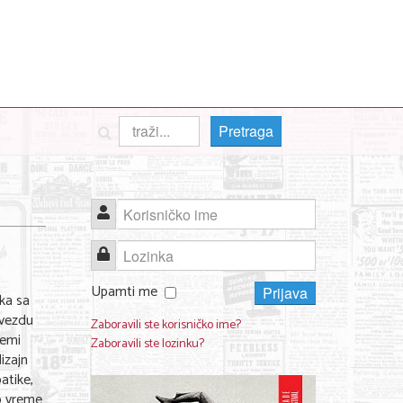
Pretraga
Korisničko ime
Lozinka
Upamti me
Prijava
ka sa
zvezdu
Zaboravili ste korisničko ime?
remi
Zaboravili ste lozinku?
izajn
atike,
io vreme