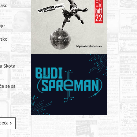
kako
je.
rsko
ja Skota
će se sa
deća