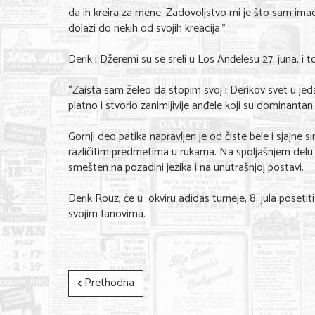
da ih kreira za mene. Zadovoljstvo mi je što sam ima
dolazi do nekih od svojih kreacija.”
Derik i Džeremi su se sreli u Los Anđelesu 27. juna, i t
“Zaista sam želeo da stopim svoj i Derikov svet u jed
platno i stvorio zanimljivije anđele koji su dominanta
Gornji deo patika napravljen je od čiste bele i sjajne 
različitim predmetima u rukama. Na spoljašnjem delu j
smešten na pozadini jezika i na unutrašnjoj postavi.
Derik Rouz, će u okviru adidas turneje, 8. jula poset
svojim fanovima.
Prethodna