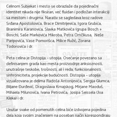
Celinom Subjekat i mesto se obrazlaže da pojedinačni
identitet nikada nije fiksiran, već fluidan i podložan interakciji
sa mestom i drugima. Narativ se sagledava kroz radove
Srđana Apostolovića, Brace Dimitrijevića, Igora Grubića,
Branimira Karanovića, Slavka Matkovića (grupa Bosch +
Bosch), Saše Markovića Mikroba, Petra Omčikusa, Neše
Paripovića, Vase Pomorišca, Milice Ružić, Zorana
Todorovića i dr.
Peta celina je Distopija – utopija. Osećanje povezano sa
definisanjem grada kao mesta proizvodnje anksioznosti,
unutrašnje teskobe, trošnosti, ali i reda, funkcionalnosti,
sinhroniciteta, projekcije budućnosti. Distopija – utopija
vizualizovana je delima Radoša Antonijevića, Sergija Glumca,
Biljane Đurđević, Dragoslava Krnajskog, Mirjane Maoduš,
Mihaela Milunovića, Ivana Petrovića, Josipa Seissela (Јоa
Kleka) i dr.
Unutar svake od pomenutih celina biće izdvojena pojedina
dela koja svojim značenjem na poseban način korespondiraju