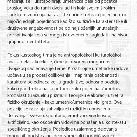
mapiraju se i jukstaponiraju umetnička dela od početka
prošlog veka do ranih dvehiljaditih koja svojim širokim
KONTAKT
spektrom značenja na različite načine tretiraju pojedinca, od
najočiglednijih pojedinosti kao što su fizičke karakteristike ili
društvena angažovanost pa do najsloženijih unutrašnjih
O NAMA
preispitivanja koja se mogu istovremeno sagledati i na nivou
grupnog mentaliteta.
Fokus kustoskog tima je na antropološkoj i kulturološkoj
analizi dela iz kolekcije, čime je otvorena mogućnost
dvojakog sagledavanje teme. Kroz brojne umetničke radove
uočavaju se procesi oblikovanja i mapiranja osobenosti i
karaktera pojedinaca koji u gradu žive, odnosno pozicije –
kako grad tretira nas a potom i kako pojedinac/umetnik,
kroz vlastitu vizuelnu prizmu ili teorijsku elaboraciju, tretira
fizičko okruženje – kako umetnik/umetnica vidi grad. Ove
pozicije se razvijaju zahvaljujući različitim obrascima
delovanja: svesno, spontano, emotivno, vrednosno,
artificijelno, kao osobenim vidovima ponašanja u kontekstu
specifičnog okruženja. Posledice uzajamnog delovanja
mogu biti podsticajne, delotvorne, ali i ograničavajuće,