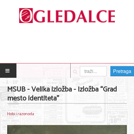
Pretraga
POČETNA
MSUB - Velika izložba - Izložba “Grad
mesto identiteta”
Posao
Usluge
Hobi i razonoda
Nega lica i tela