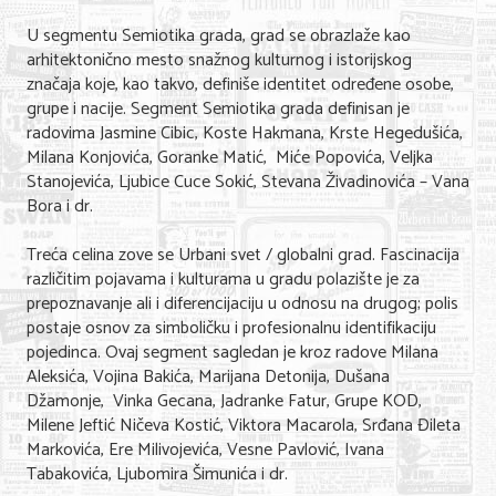
U segmentu Semiotika grada, grad se obrazlaže kao
arhitektonično mesto snažnog kulturnog i istorijskog
značaja koje, kao takvo, definiše identitet određene osobe,
grupe i nacije. Segment Semiotika grada definisan je
radovima Jasmine Cibic, Koste Hakmana, Krste Hegedušića,
Milana Konjovića, Goranke Matić, Miće Popovića, Veljka
Stanojevića, Ljubice Cuce Sokić, Stevana Živadinovića – Vana
Bora i dr.
Treća celina zove se Urbani svet / globalni grad. Fascinacija
različitim pojavama i kulturama u gradu polazište je za
prepoznavanje ali i diferencijaciju u odnosu na drugog; polis
postaje osnov za simboličku i profesionalnu identifikaciju
pojedinca. Ovaj segment sagledan je kroz radove Milana
Aleksića, Vojina Bakića, Marijana Detonija, Dušana
Džamonje, Vinka Gecana, Jadranke Fatur, Grupe KOD,
Milene Jeftić Ničeva Kostić, Viktora Macarola, Srđana Đileta
Markovića, Ere Milivojevića, Vesne Pavlović, Ivana
Tabakovića, Ljubomira Šimunića i dr.