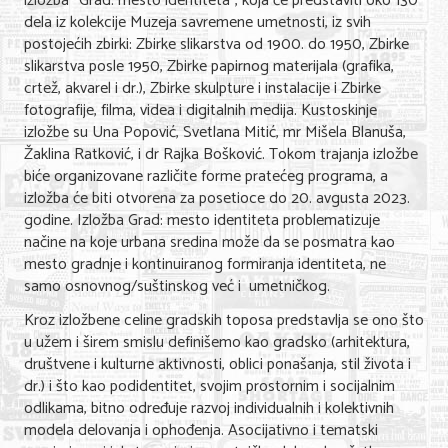
izložba “Grad: mesto identiteta”, koja će predstaviti oko 130
dela iz kolekcije Muzeja savremene umetnosti, iz svih
Nega lica i tela
postojećih zbirki: Zbirke slikarstva od 1900. do 1950, Zbirke
Shopping
slikarstva posle 1950, Zbirke papirnog materijala (grafika,
crtež, akvarel i dr.), Zbirke skulpture i instalacije i Zbirke
Sve za venčanje
fotografije, filma, videa i digitalnih medija. Kustoskinje
izložbe su Una Popović, Svetlana Mitić, mr Mišela Blanuša,
Sve za decu
Žaklina Ratković, i dr Rajka Bošković. Tokom trajanja izložbe
biće organizovane različite forme pratećeg programa, a
Kuća i bašta
izložba će biti otvorena za posetioce do 20. avgusta 2023.
godine. Izložba Grad: mesto identiteta problematizuje
Gastronomija
načine na koje urbana sredina može da se posmatra kao
mesto gradnje i kontinuiranog formiranja identiteta, ne
Sport i rekreacija
samo osnovnog/suštinskog već i umetničkog.
Zdravlje i medicina
Kroz izložbene celine gradskih toposa predstavlja se ono što
u užem i širem smislu definišemo kao gradsko (arhitektura,
Hobi i razonoda
društvene i kulturne aktivnosti, oblici ponašanja, stil života i
dr.) i što kao podidentitet, svojim prostornim i socijalnim
UPIS FIRMI
odlikama, bitno određuje razvoj individualnih i kolektivnih
modela delovanja i ophođenja. Asocijativno i tematski
MARKETING