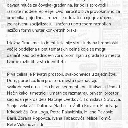
devastirajuće za čoveka–građanina, jer polis sprovodi i
različite modele represije. Ovo naročito biva provokativno za
umetnika–pojedinca i može se odraziti na njegovu/njenu
jedinstvenu socijalizaciju, izraženu upotrebom raznolikih
jezičkih formi unutar konkretnih praksi.
Izložba Grad: mesto identiteta nije strukturirana hronološki,
već je podeljena u pet tematskih celina koje se mogu
označiti kao odrednice/nivoi u promišljanju grada kao mesta
tvorbe različitih vrsta identiteta.
Prva celina je Privatni prostori: svakodnevica u zajedništvu.
Dom, porodica, lični prostori, mesta gde nastaju
svakodnevni rituali jesu bitan segment konstituisanja ličnosti.
Način kako umetnici i umetnice razmatraju privatni prostor
sagledan je kroz dela Natalije Cvetković, Tomislava Gotovca,
Sanje Iveković i Dalibora Martinisa, Žolta Kovača, Miodraga
Krkobabića, Ota Loga, Petra Palavičinija, Milene Pavlović
Barili, Zorana Popovića, Ivana Tabakovića, Milice Tomić,
Bete Vukanović i dr.