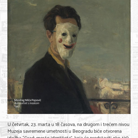
Shopping
Sve za venčanje
Sve za decu
Gastronomija
Kuća i bašta
Zdravlje i medicina
Sport i rekreacija
Hobi i razonoda
ADRESAR
Posao
U četvrtak, 23. marta u 18 časova, na drugom i trećem nivou
Muzeja savremene umetnosti u Beogradu biće otvorena
Usluge