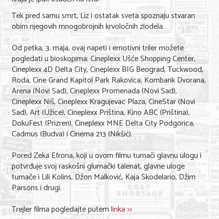
Nega lica i tela
Tek pred samu smrt, Liz i ostatak sveta spoznaju stvaran
obim njegovih mnogobrojnih krvoločnih zlodela.
Shopping
Od petka, 3. maja, ovaj napeti i emotivni triler možete
Sve za venčanje
pogledati u bioskopima: Cineplexx Ušće Shopping Center,
Cineplexx 4D Delta City, Cineplexx BIG Beograd, Tuckwood,
Sve za decu
Roda, Cine Grand Kapitol Park Rakovica, Kombank Dvorana,
Arena (Novi Sad), Cineplexx Promenada (Novi Sad),
Kuća i bašta
Cineplexx Niš, Cineplexx Kragujevac Plaza, CineStar (Novi
Gastronomija
Sad), Art (Užice), Cineplexx Priština, Kino ABC (Priština),
DokuFest (Prizren), Cineplexx MNE Delta City Podgorica,
Sport i rekreacija
Cadmus (Budva) i Cinema 213 (Nikšić).
Zdravlje i medicina
Pored Zeka Efrona, koji u ovom filmu tumači glavnu ulogu i
potvrđuje svoj raskošni glumački talenat, glavne uloge
Hobi i razonoda
tumače i Lili Kolins, Džon Malković, Kaja Skodelario, Džim
Parsons i drugi.
UPIS FIRMI
Trejler filma pogledajte putem
linka >>
MARKETING