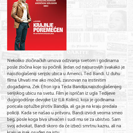
Shopping
Sve za venčanje
Sve za decu
Gastronomija
Kuća i bašta
Nekoliko zločinačkih umova odzvanja svetom i godinama
Zdravlje i medicina
posle zločina koje su počinili. Jedan od najsurovijih svakako je
najozloglašeniji serijski ubica u Americi, Ted Bandi. U duhu
Sport i rekreacija
filma Uhvati me ako možeš, zasnovan na instinitim
događajima, Zek Efron igra Teda Bandija,najozloglašenijeg
Hobi i razonoda
serijskog ubicu na svetu. Film je ispričan iz ugla Tedijeve
dugogodišnje devojke Liz (Lili Kolins), koja je godinama
ADRESAR
poricala optužbe protiv Bandija, ali ga je na kraju predala
policiji. Kada se našao u pritvoru, Bandi izvodi veoma smeo
Posao
beg, posle koga biva uhvaćen i sudi mu se za ubistvo. Sam
svoj advokat, Bandi skoro da će izbeći smrtnu kaznu, ali na
Usluge
kraju je ipak osuđen na istu.