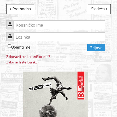
Prethodna
Sledeća
KONTAKT
Korisničko ime
O NAMA
Lozinka
Upamti me
Prijava
Zaboravili ste korisničko ime?
Zaboravili ste lozinku?