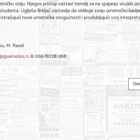
ničku viziju. Njegov pristup nastavi temelji se na spajanju visokih iz
 studenta. Uglješa Brkljač nastavlja da oblikuje svoju umetničku karije
istražujući nove umetničke mogućnosti i produbljujući svoj interpreta
pu, M. Ravel
@guarnerius.rs
ili 066/8028-368
Sle