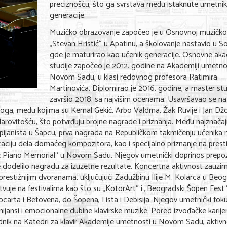
preciznošću, što ga svrstava među istaknute umetnik
generacije.
Muzičko obrazovanje započeo je u Osnovnoj muzičkoj
„Stevan Hristić“ u Apatinu, a školovanje nastavio u 
gde je maturirao kao učenik generacije. Osnovne a
studije započeo je 2012. godine na Akademiji umetno
Novom Sadu, u klasi redovnog profesora Ratimira
Martinovića. Diplomirao je 2016. godine, a master stu
završio 2018. sa najvišim ocenama. Usavršavao se na
goga, među kojima su Kemal Gekić, Arbo Valdma, Žak Ruvije i Jan Džo
arovitošću, što potvrđuju brojne nagrade i priznanja. Među najznačaj
ijanista u Šapcu, prva nagrada na Republičkom takmičenju učenika 
retaciju dela domaćeg kompozitora, kao i specijalno priznanje na pres
ć Piano Memorial“ u Novom Sadu. Njegov umetnički doprinos prepoz
je dodelilo nagradu za izuzetne rezultate. Koncertna aktivnost zauzi
estižnijim dvoranama, uključujući Zadužbinu Ilije M. Kolarca u Beog
je na festivalima kao što su „KotorArt“ i „Beogradski Šopen Fest“
Mocarta i Betovena, do Šopena, Lista i Debisija. Njegov umetnički fok
 nijansi i emocionalne dubine klavirske muzike. Pored izvođačke karije
dnik na Katedri za klavir Akademije umetnosti u Novom Sadu, aktivn