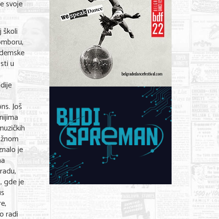
e svoje
 školi
Somboru,
kademske
sti u
dije
ns. Još
nijima
muzičkih
tižnom
nalo je
ma
radu,
, gde je
us
re,
o radi