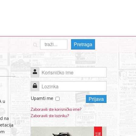
Pretraga
Korisničko ime
Lozinka
Upamti me
Prijava
 u
Zaboravili ste korisničko ime?
Zaboravili ste lozinku?
nd na
etacija
kom