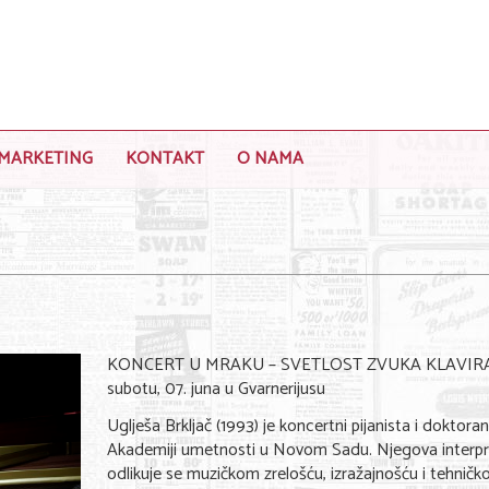
MARKETING
KONTAKT
O NAMA
KONCERT U MRAKU – SVETLOST ZVUKA KLAVIRA
subotu, 07. juna u Gvarnerijusu
Uglješa Brkljač (1993) je koncertni pijanista i doktora
Akademiji umetnosti u Novom Sadu. Njegova interpr
odlikuje se muzičkom zrelošću, izražajnošću i tehnič