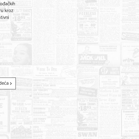
vođačkih
ru kroz
tivni
deća