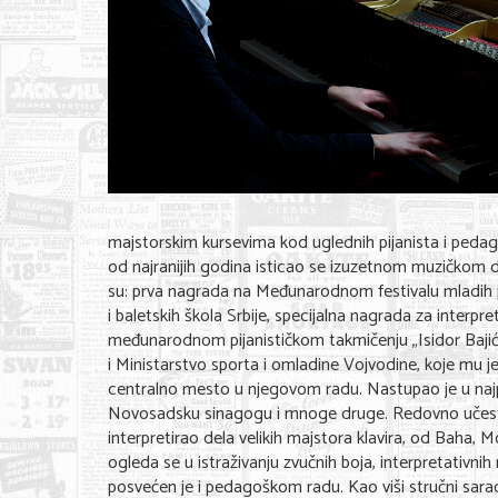
majstorskim kursevima kod uglednih pijanista i peda
od najranijih godina isticao se izuzetnom muzičkom d
su: prva nagrada na Međunarodnom festivalu mladih p
i baletskih škola Srbije, specijalna nagrada za interp
međunarodnom pijanističkom takmičenju „Isidor Baji
i Ministarstvo sporta i omladine Vojvodine, koje mu 
centralno mesto u njegovom radu. Nastupao je u najpr
Novosadsku sinagogu i mnoge druge. Redovno učestvu
interpretirao dela velikih majstora klavira, od Baha, 
ogleda se u istraživanju zvučnih boja, interpretativnih
posvećen je i pedagoškom radu. Kao viši stručni sara