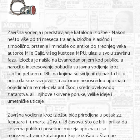
Shopping
Sve za venčanje
Sve za decu
Završna vođenja i predstavljanje kataloga izložbe - Nakon
nešto više od tri meseca trajanja, izložba Klasično i
Gastronomija
simbolično, prstenje i minđuše od antike do srednjeg veka
autorke Mile Gajić, višeg kustosa MPU, ulazi u svoju završnu
Kuća i bašta
fazu. Izložba je naišla na izvanredan prijem kod publike, a
naročito interesovanje pobudila su javna vodjenja kroz
Zdravlje i medicina
izložbu petkom u 18h, na kojima su svi ljubitelji nakita bili u
Sport i rekreacija
prilici da kroz razgovor sa autorom neposredno upoznaju
pojedinačna remek-dela antičkog i srednjovekovnog
Hobi i razonoda
zlatarstva, ali i njihove skrivene poruke, velike ideje i
umetničke uticaje.
ADRESAR
Završna vodjenja kroz izložbu biće priredjena u petak 22.
Posao
februara i 1. marta 2019. u 18 časova, što će biti i prilika da
se verna publika i posetioci muzeja upoznaju i sa
Usluge
reprezentativnim katalogom koji je izašao iz štampe.