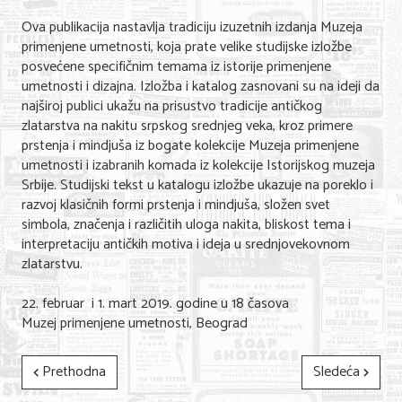
Nega lica i tela
Ova publikacija nastavlja tradiciju izuzetnih izdanja Muzeja
primenjene umetnosti, koja prate velike studijske izložbe
Shopping
posvećene specifičnim temama iz istorije primenjene
umetnosti i dizajna. Izložba i katalog zasnovani su na ideji da
Sve za venčanje
najširoj publici ukažu na prisustvo tradicije antičkog
zlatarstva na nakitu srpskog srednjeg veka, kroz primere
Sve za decu
prstenja i mindjuša iz bogate kolekcije Muzeja primenjene
umetnosti i izabranih komada iz kolekcije Istorijskog muzeja
Kuća i bašta
Srbije. Studijski tekst u katalogu izložbe ukazuje na poreklo i
Gastronomija
razvoj klasičnih formi prstenja i mindjuša, složen svet
simbola, značenja i različitih uloga nakita, bliskost tema i
Sport i rekreacija
interpretaciju antičkih motiva i ideja u srednjovekovnom
zlatarstvu.
Zdravlje i medicina
22. februar i 1. mart 2019. godine u 18 časova
Hobi i razonoda
Muzej primenjene umetnosti, Beograd
UPIS FIRMI
Prethodna
Sledeća
MARKETING