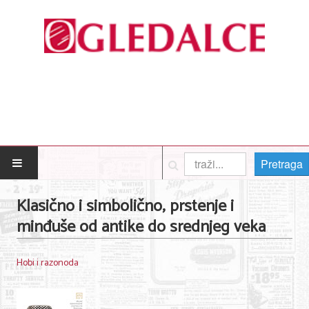
Pretraga
POČETNA
Klasično i simbolično, prstenje i
minđuše od antike do srednjeg veka
Posao
Usluge
Hobi i razonoda
Nega lica i tela