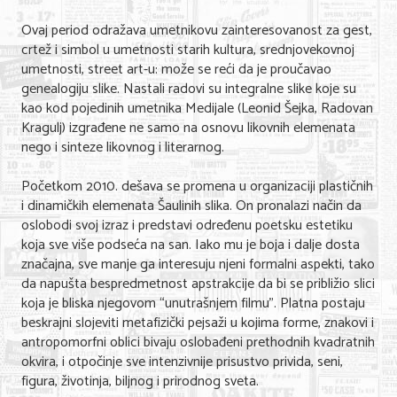
Ovaj period odražava umetnikovu zainteresovanost za gest,
KONTAKT
crtež i simbol u umetnosti starih kultura, srednjovekovnoj
umetnosti, street art-u: može se reći da je proučavao
O NAMA
genealogiju slike. Nastali radovi su integralne slike koje su
kao kod pojedinih umetnika Medijale (Leonid Šejka, Radovan
Kragulj) izgrađene ne samo na osnovu likovnih elemenata
nego i sinteze likovnog i literarnog.
Početkom 2010. dešava se promena u organizaciji plastičnih
i dinamičkih elemenata Šaulinih slika. On pronalazi način da
oslobodi svoj izraz i predstavi određenu poetsku estetiku
koja sve više podseća na san. Iako mu je boja i dalje dosta
značajna, sve manje ga interesuju njeni formalni aspekti, tako
da napušta bespredmetnost apstrakcije da bi se približio slici
koja je bliska njegovom “unutrašnjem filmu”. Platna postaju
beskrajni slojeviti metafizički pejsaži u kojima forme, znakovi i
antropomorfni oblici bivaju oslobađeni prethodnih kvadratnih
okvira, i otpočinje sve intenzivnije prisustvo privida, seni,
figura, životinja, biljnog i prirodnog sveta.