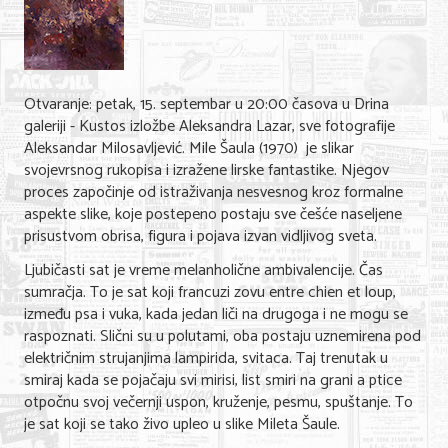
Shopping
Sve za venčanje
Sve za decu
Otvaranje: petak, 15. septembar u 20:00 časova u Drina
galeriji - Kustos izložbe Aleksandra Lazar, sve fotografije
Gastronomija
Aleksandar Milosavljević. Mile Šaula (1970) je slikar
svojevrsnog rukopisa i izražene lirske fantastike. Njegov
Kuća i bašta
proces započinje od istraživanja nesvesnog kroz formalne
aspekte slike, koje postepeno postaju sve češće naseljene
Zdravlje i medicina
prisustvom obrisa, figura i pojava izvan vidljivog sveta.
Sport i rekreacija
Ljubičasti sat je vreme melanholične ambivalencije. Čas
sumračja. To je sat koji francuzi zovu entre chien et loup,
Hobi i razonoda
između psa i vuka, kada jedan liči na drugoga i ne mogu se
raspoznati. Slični su u polutami, oba postaju uznemirena pod
ADRESAR
električnim strujanjima lampirida, svitaca. Taj trenutak u
smiraj kada se pojačaju svi mirisi, list smiri na grani a ptice
Posao
otpočnu svoj večernji uspon, kruženje, pesmu, spuštanje. To
je sat koji se tako živo upleo u slike Mileta Šaule.
Usluge