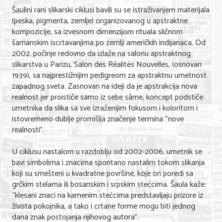
Šaulini rani slikarski ciklusi bavili su se istraživanjem materijala
Nega lica i tela
(peska, pigmenta, zemlje) organizovanog u apstraktne
Shopping
kompozicije, sa izvesnom dimenzijom rituala sličnom
šamanskim iscrtavanjima po zemlji američkih indijanaca. Od
Sve za venčanje
2002. počinje redovno da izlaže na salonu apstraktnog
slikarstva u Parizu, Salon des Réalités Nouvelles, (osnovan
Sve za decu
1939), sa najprestižnijim pedigreom za apstraktnu umetnost
zapadnog sveta. Zasnovan na ideji da je apstrakcija nova
Kuća i bašta
realnost jer proističe samo iz sebe sâme, koncept podstiče
umetnika da slika sa sve izraženijim fokusom i koloritom i
Gastronomija
istovremeno dublje promišlja značenje termina “nove
realnosti”.
Sport i rekreacija
U ciklusu nastalom u razdoblju od 2002-2006, umetnik se
Zdravlje i medicina
bavi simbolima i znacima spontano nastalim tokom slikanja
koji su smešteni u kvadratne površine, koje on poredi sa
Hobi i razonoda
grčkim stelama ili bosanskim i srpskim stećcima. Šaula kaže:
UPIS FIRMI
“klesani znaci na kamenim stećcima predstavljaju prizore iz
života pokojnika, a tako i crtane forme mogu biti jednog
dana znak postojanja njihovog autora”.
MARKETING