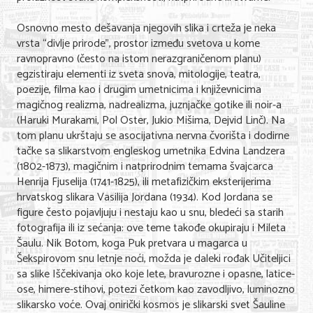
Osnovno mesto dešavanja njegovih slika i crteža je neka
vrsta “divlje prirode”, prostor između svetova u kome
ravnopravno (često na istom nerazgraničenom planu)
egzistiraju elementi iz sveta snova, mitologije, teatra,
poezije, filma kao i drugim umetnicima i književnicima
magičnog realizma, nadrealizma, juznjačke gotike ili noir-a
(Haruki Murakami, Pol Oster, Jukio Mišima, Dejvid Linč). Na
tom planu ukrštaju se asocijativna nervna čvorišta i dodirne
tačke sa slikarstvom engleskog umetnika Edvina Landzera
(1802-1873), magičnim i natprirodnim temama švajcarca
Henrija Fjuselija (1741-1825), ili metafizičkim eksterijerima
hrvatskog slikara Vasilija Jordana (1934). Kod Jordana se
figure često pojavljuju i nestaju kao u snu, bledeći sa starih
fotografija ili iz sećanja: ove teme takođe okupiraju i Mileta
Šaulu. Nik Botom, koga Puk pretvara u magarca u
Šekspirovom snu letnje noći, možda je daleki rođak Učiteljici
sa slike Iščekivanja oko koje lete, bravurozne i opasne, latice-
ose, himere-stihovi, potezi četkom kao zavodljivo, luminozno
slikarsko voće. Ovaj onirički kosmos je slikarski svet Šauline