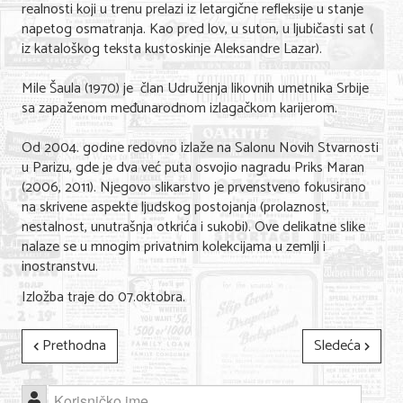
realnosti koji u trenu prelazi iz letargične refleksije u stanje
napetog osmatranja. Kao pred lov, u suton, u ljubičasti sat (
iz kataloškog teksta kustoskinje Aleksandre Lazar).
Mile Šaula (1970) je član Udruženja likovnih umetnika Srbije
sa zapaženom međunarodnom izlagačkom karijerom.
Od 2004. godine redovno izlaže na Salonu Novih Stvarnosti
u Parizu, gde je dva već puta osvojio nagradu Priks Maran
(2006, 2011). Njegovo slikarstvo je prvenstveno fokusirano
na skrivene aspekte ljudskog postojanja (prolaznost,
nestalnost, unutrašnja otkrića i sukobi). Ove delikatne slike
nalaze se u mnogim privatnim kolekcijama u zemlji i
inostranstvu.
Izložba traje do 07.oktobra.
Prethodna
Sledeća
Korisničko ime