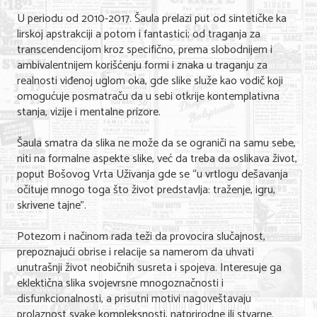
U periodu od 2010-2017. Šaula prelazi put od sintetičke ka
lirskoj apstrakciji a potom i fantastici; od traganja za
transcendencijom kroz specifično, prema slobodnijem i
ambivalentnijem korišćenju formi i znaka u traganju za
realnosti viđenoj uglom oka, gde slike služe kao vodič koji
omogućuje posmatraču da u sebi otkrije kontemplativna
stanja, vizije i mentalne prizore.
Šaula smatra da slika ne može da se ograniči na samu sebe,
niti na formalne aspekte slike, već da treba da oslikava život,
poput Bošovog Vrta Uživanja gde se “u vrtlogu dešavanja
očituje mnogo toga što život predstavlja: traženje, igru,
skrivene tajne”.
Potezom i načinom rada teži da provocira slučajnost,
prepoznajući obrise i relacije sa namerom da uhvati
unutrašnji život neobičnih susreta i spojeva. Interesuje ga
eklektična slika svojevrsne mnogoznačnosti i
disfunkcionalnosti, a prisutni motivi nagoveštavaju
prolaznost svake kompleksnosti, natprirodne ili stvarne.