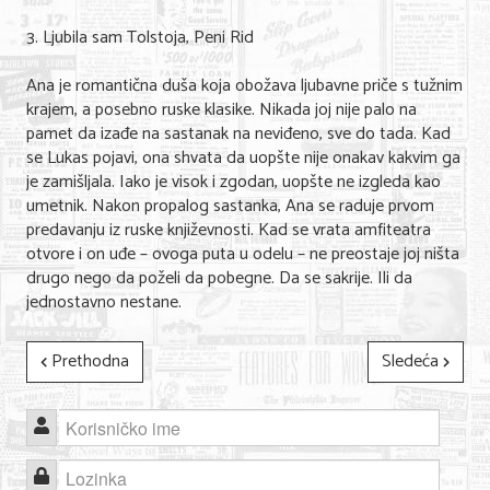
3. Ljubila sam Tolstoja, Peni Rid
KONTAKT
Ana je romantična duša koja obožava ljubavne priče s tužnim
O NAMA
krajem, a posebno ruske klasike. Nikada joj nije palo na
pamet da izađe na sastanak na neviđeno, sve do tada. Kad
se Lukas pojavi, ona shvata da uopšte nije onakav kakvim ga
je zamišljala. Iako je visok i zgodan, uopšte ne izgleda kao
umetnik. Nakon propalog sastanka, Ana se raduje prvom
predavanju iz ruske književnosti. Kad se vrata amfiteatra
otvore i on uđe – ovoga puta u odelu – ne preostaje joj ništa
drugo nego da poželi da pobegne. Da se sakrije. Ili da
jednostavno nestane.
Prethodna
Sledeća
Korisničko ime
Lozinka