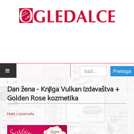
Pretraga
POČETNA
Dan žena - Knjiga Vulkan izdavaštva +
Golden Rose kozmetika
Posao
Usluge
Hobi i razonoda
Nega lica i tela