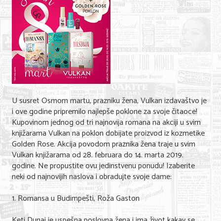
Shopping
Sve za venčanje
Sve za decu
Gastronomija
Kuća i bašta
U susret Osmom martu, prazniku žena, Vulkan izdavaštvo je
Zdravlje i medicina
i ove godine pripremilo najlepše poklone za svoje čitaoce!
Kupovinom jednog od tri najnovija romana na akciji u svim
Sport i rekreacija
knjižarama Vulkan na poklon dobijate proizvod iz kozmetike
Golden Rose. Akcija povodom praznika žena traje u svim
Hobi i razonoda
Vulkan knjižarama od 28. februara do 14. marta 2019.
godine. Ne propustite ovu jedinstvenu ponudu! Izaberite
ADRESAR
neki od najnovijih naslova i obradujte svoje dame:
Posao
1. Romansa u Budimpešti, Roža Gaston
Usluge
Keti Dunai je uspešna poslovna žena i ima život kakav se