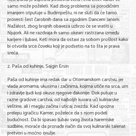
samo može poželeti. Kad zbog problema sa porodičnim
Nega lica i tela
imanjem otputuje u Budimpeštu, ni ne sluti da će tamo
Shopping
provesti šest čarobnih dana sa zgodnim Dancem Janom.
Nažalost, zbog brojnih obaveza uzbrzo će se vratiti u
Sve za venčanje
Njujork. Ali ne razdvaja ih samo okean: rastrzana između
karijere i ljubavi, Keti mora da ostavi za sobom prošlost kako
Sve za decu
bi otvorila srce čoveku koji je podsetio na to šta je prava
sreća.
Kuća i bašta
2. Paša od kuhinje, Sajgin Ersin
Gastronomija
Paša od kuhinje ima redak dar u Otomanskom carstvu, jer
Sport i rekreacija
vlada aromama, ukusima i začinima, kojima utiče na srca, um
i zdravlje ljudi koji okuse njegove đakonije. Dok putuje u
Zdravlje i medicina
razne gradove carstva, od najboljih kuvara uči kulinarske
veštine, ali i magiju začina i uticaj zvezda. Kad upozna
Hobi i razonoda
prelepu igračicu Kamer, poželeće da s njom podeli
UPIS FIRMI
budućnost. Da bi spasao ljubav svog života haremske
sudbine, moraće da pronađe način da svoj kulinarski talenat
pretvori u moćno oružje.
MARKETING