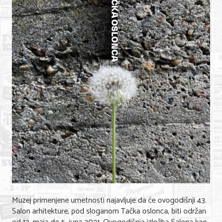
Shopping
Sve za venčanje
Sve za decu
Gastronomija
Kuća i bašta
Zdravlje i medicina
Sport i rekreacija
Hobi i razonoda
ADRESAR
Posao
Muzej primenjene umetnosti najavljuje da će ovogodišnji 43.
Salon arhitekture, pod sloganom Tačka oslonca, biti održan
Usluge