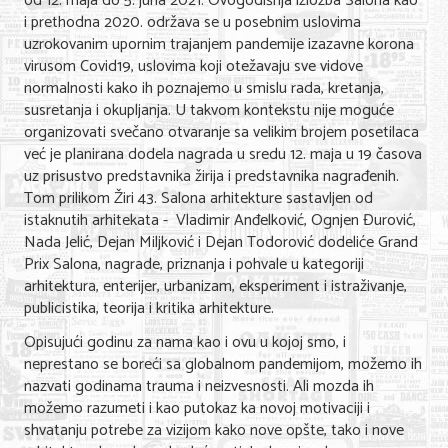
od 12. maja do 5. juna 2021. Ovogodišnja izložba Salona kao
Nega lica i tela
i prethodna 2020. održava se u posebnim uslovima
uzrokovanim upornim trajanjem pandemije izazavne korona
Shopping
virusom Covid19, uslovima koji otežavaju sve vidove
normalnosti kako ih poznajemo u smislu rada, kretanja,
Sve za venčanje
susretanja i okupljanja. U takvom kontekstu nije moguće
organizovati svečano otvaranje sa velikim brojem posetilaca
Sve za decu
već je planirana dodela nagrada u sredu 12. maja u 19 časova
uz prisustvo predstavnika žirija i predstavnika nagrađenih.
Kuća i bašta
Tom prilikom Žiri 43. Salona arhitekture sastavljen od
istaknutih arhitekata - Vladimir Anđelković, Ognjen Đurović,
Gastronomija
Nada Jelić, Dejan Miljković i Dejan Todorović dodeliće Grand
Prix Salona, nagrade, priznanja i pohvale u kategoriji
Sport i rekreacija
arhitektura, enterijer, urbanizam, eksperiment i istraživanje,
publicistika, teorija i kritika arhitekture.
Zdravlje i medicina
Opisujući godinu za nama kao i ovu u kojoj smo, i
Hobi i razonoda
neprestano se boreći sa globalnom pandemijom, možemo ih
nazvati godinama trauma i neizvesnosti. Ali mozda ih
UPIS FIRMI
možemo razumeti i kao putokaz ka novoj motivaciji i
shvatanju potrebe za vizijom kako nove opšte, tako i nove
MARKETING