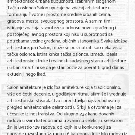
arhitektonsko-urbane budućnosti. Izabranim sloganom
Tačka oslonca Salon upućuje na značaj arhitekture u
KONTAKT
formiranju životne i prostorne sredine urbanih celina,
gradova, mesta, sveukupnog prostora. A samim tim i
isticanje značaja ravnoteže u odnosu novoizgrađenog i
O NAMA
postojećeg javnog prostora koji nisu u suprotnosti sa
potrebama većine građana, običnih stanovnika. Svaka izložba
arhitekture, pa i Salon, može se posmatrati kao neka vrsta
tačke oslonca, istina krhka tačka oslonca, između ideala
arhitektonske struke i realnosti sadašnjeg stanja arhitekture
i urbanizma. Čini se da je stari poziv za povratiti grad danas
aktuelniji nego ikad.
Salon arhitekture je izložba arhitekture koja tradicionalno,
više od četiri decenije, u godišnjem ritmu, afirmiše i vrednuje
arhitektonsko stvaralaštvo i predstavlja najsveobuhvatniji
pregled arhitektonske delatnosti u Srbiji a otvorena je i za
učesnike iz inostranstva. Od ukupno 232 kandidovanih
radova u svim kategorijama u zvaničnu selekciju, selekcioni
žiri je uvrstio 129 radova, od kojih je u konkurenciji za
nagrade razvrstano 74 rada u 6 kategorija (nije bilo radova iz