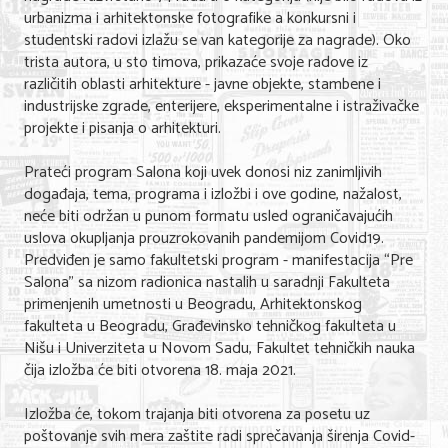
urbanizma i arhitektonske fotografike a konkursni i
studentski radovi izlažu se van kategorije za nagrade). Oko
trista autora, u sto timova, prikazaće svoje radove iz
različitih oblasti arhitekture - javne objekte, stambene i
industrijske zgrade, enterijere, eksperimentalne i istraživačke
projekte i pisanja o arhitekturi.
Prateći program Salona koji uvek donosi niz zanimljivih
događaja, tema, programa i izložbi i ove godine, nažalost,
neće biti održan u punom formatu usled ograničavajućih
uslova okupljanja prouzrokovanih pandemijom Covid19.
Predviđen je samo fakultetski program - manifestacija “Pre
Salona” sa nizom radionica nastalih u saradnji Fakulteta
primenjenih umetnosti u Beogradu, Arhitektonskog
fakulteta u Beogradu, Građevinsko tehničkog fakulteta u
Nišu i Univerziteta u Novom Sadu, Fakultet tehničkih nauka
čija izložba će biti otvorena 18. maja 2021.
Izložba će, tokom trajanja biti otvorena za posetu uz
poštovanje svih mera zaštite radi sprečavanja širenja Covid-