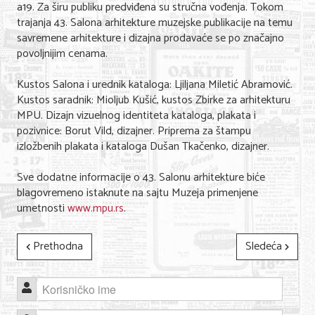
a19. Za širu publiku predviđena su stručna vođenja. Tokom
trajanja 43. Salona arhitekture muzejske publikacije na temu
savremene arhitekture i dizajna prodavaće se po značajno
povoljnijim cenama.
Kustos Salona i urednik kataloga: Ljiljana Miletić Abramović.
Kustos saradnik: Mioljub Kušić, kustos Zbirke za arhitekturu
MPU. Dizajn vizuelnog identiteta kataloga, plakata i
pozivnice: Borut Vild, dizajner. Priprema za štampu
izložbenih plakata i kataloga Dušan Tkačenko, dizajner.
Sve dodatne informacije o 43. Salonu arhitekture biće
blagovremeno istaknute na sajtu Muzeja primenjene
umetnosti
www.mpu.rs
.
Prethodna
Sledeća
Korisničko ime