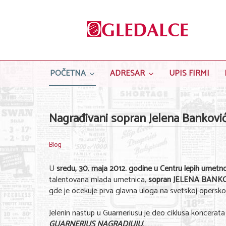
POČETNA
ADRESAR
UPIS FIRMI
Nagrađivani sopran Jelena Bankovi
Blog
U
sredu, 30. maja 2012. godine u Centru lepih umetno
talentovana mlada umetnica,
sopran JELENA BANK
gde je ocekuje prva glavna uloga na svetskoj operskoj 
Jelenin nastup u Guarneriusu je deo ciklusa koncerat
GUARNERIUS NAGRADJUJU
.