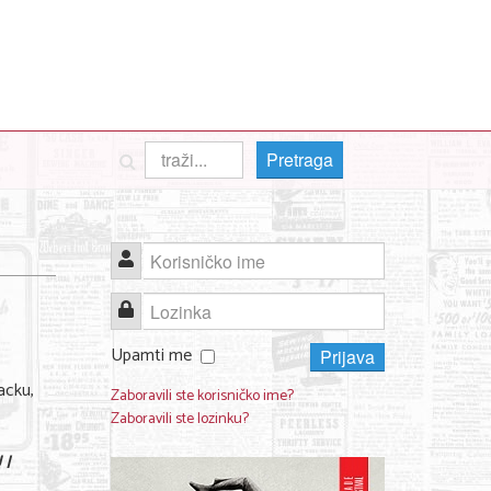
Pretraga
Korisničko ime
Lozinka
Upamti me
Prijava
acku,
Zaboravili ste korisničko ime?
Zaboravili ste lozinku?
 I