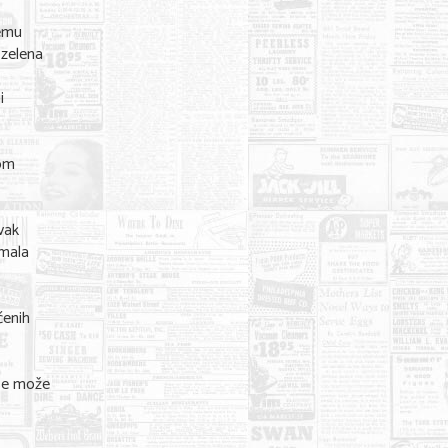
temu
 zelena
,
i
kom
vak
imala
čenih
 se može