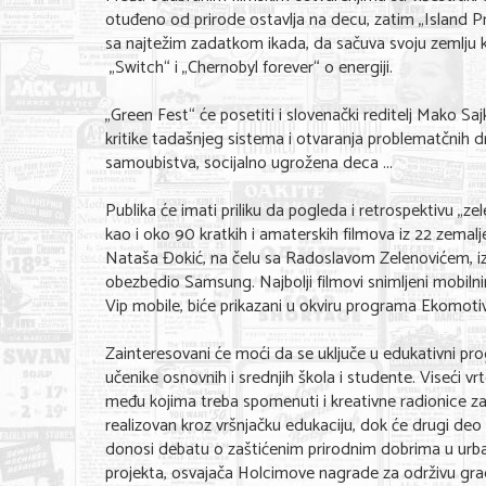
otuđeno od prirode ostavlja na decu, zatim „Island
sa najtežim zadatkom ikada, da sačuva svoju zemlju k
„Switch“ i „Chernobyl forever“ o energiji.
„Green Fest“ će posetiti i slovenački reditelj Mako Saj
kritike tadašnjeg sistema i otvaranja problematčnih 
samoubistva, socijalno ugrožena deca ...
Publika će imati priliku da pogleda i retrospektivu „zele
kao i oko 90 kratkih i amaterskih filmova iz 22 zemalje
Nataša Đokić, na čelu sa Radoslavom Zelenovićem, iz
obezbedio Samsung. Najbolji filmovi snimljeni mobiln
Vip mobile, biće prikazani u okviru programa Ekomotiv
Zainteresovani će moći da se uključe u edukativni prog
učenike osnovnih i srednjih škola i studente. Viseći 
među kojima treba spomenuti i kreativne radionice za 
realizovan kroz vršnjačku edukaciju, dok će drugi de
donosi debatu o zaštićenim prirodnim dobrima u urba
projekta, osvajača Holcimove nagrade za održivu gra