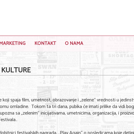
MARKETING
KONTAKT
O NAMA
 KULTURE
oji spaja film, umetnost, obrazovanje i „zelene“ vrednosti u jedins
omu omladine. Tokom ta tri dana, pubika će imati prilike da vidi bo
pozna sa „zelenim“ inicijativama, umetnicima, organizacija, i proizv
stivala..
obitnici festivalskih nagrada, „Play Again“ o posledicama koje detin