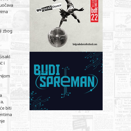
suočava
ovima
ji zbog
Sisak).
ć i
anijom
za
a,
e biti
dentima
nje