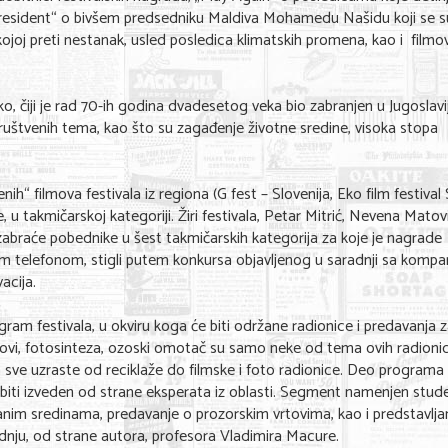
 President“ o bivšem predsedniku Maldiva Mohamedu Našidu koji se 
ojoj preti nestanak, usled posledica klimatskih promena, kao i film
ko, čiji je rad 70-ih godina dvadesetog veka bio zabranjen u Jugoslavi
društvenih tema, kao što su zagađenje životne sredine, visoka stopa
nih“ filmova festivala iz regiona (G fest – Slovenija, Eko film festival 
, u takmičarskoj kategoriji. Žiri festivala, Petar Mitrić, Nevena Matovi
abraće pobednike u šest takmičarskih kategorija za koje je nagrade
im telefonom, stigli putem konkursa objavljenog u saradnji sa komp
acija.
ram festivala, u okviru koga će biti održane radionice i predavanja 
vrtovi, fotosinteza, ozoski omotač su samo neke od tema ovih radionic
sve uzraste od reciklaže do filmske i foto radionice. Deo programa ć
o biti izveden od strane eksperata iz oblasti. Segment namenjen stu
nim sredinama, predavanje o prozorskim vrtovima, kao i predstavlja
dnju, od strane autora, profesora Vladimira Macure.