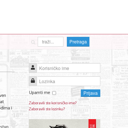
Pretraga
Korisničko ime
Lozinka
Upamti me
Prijava
tven
gat
Zaboravili ste korisničko ime?
odima i
Zaboravili ste lozinku?
jstvo