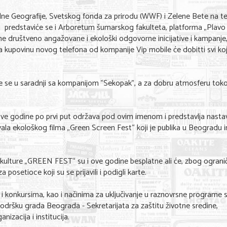
alne Geografije, Svetskog fonda za prirodu (WWF) i Zelene Bete na 
ou predstaviće se i Arboretum šumarskog fakulteta, platforma „Plavo
ojne društveno angažovane i ekološki odgovorne inicijative i kampanje
 kupovinu novog telefona od kompanije Vip mobile će dobitti svi koj
 se u saradnji sa kompanijom "Sekopak", a za dobru atmosferu to
 ove godine po prvi put održava pod ovim imenom i predstavlja nasta
a ekološkog filma „Green Screen Fest“ koji je publika u Beogradu 
ulture „GREEN FEST“ su i ove godine besplatne ali će, zbog ograni
posetioce koji su se prijavili i podigli karte.
i konkursima, kao i načinima za uključivanje u raznovrsne programe
odršku grada Beograda - Sekretarijata za zaštitu životne sredine,
izacija i institucija.