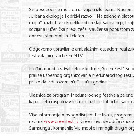
Svi posetioci će moći da uživaju u izložbama Nacion
„Urbana ekologija i održivi razvoj“. Na zelenom plat
mapa“, različiti visoko efikasni uređaji Samsunga, br
socijana i učenička preduzeća. Vaučer sa popustom za
donesu stari mobilni telefon.
Odgovorno upravljanje ambalažnim otpadom realizuje
festivala biće zadužen MTV.
Međunarodni festival zelene kulture „Green Fest“ se
prakse uspešnog organizovanja Međunarodnog festival
prilike da vidi tokom 2010. i 2011.godine.
Ulaznice za program Međunarodnog festivala zelene k
kapaciteta raspoloživih sala, ulaz biti slobodan samo za 
Više informacija o ovogodišnjem Festivalu, programu 
naći na
www.greenfest.rs
.Green Fest se održava uz p
Samsunga , kompanije Vip mobile i mnogih drugih organ