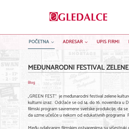
POČETNA
ADRESAR
UPIS FIRMI
MEĐUNARODNI FESTIVAL ZELENE
Blog
„GREEN FEST“ je međunarodni festival zelene kulture k
kulturni izraz. Održaće se od 14. do 16. novembra u D
filmski program savremene svetske produkcije, da se u
da uzme učešće u nekom od edukativnih programa Fe
Među odabranim filmskim ostvarenjima su višestruki d