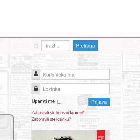
Pretraga
Korisničko ime
Lozinka
Upamti me
Prijava
Zaboravili ste korisničko ime?
Zaboravili ste lozinku?