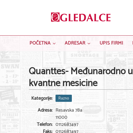
POČETNA
ADRESAR
UPIS FIRMI
Quanttes- Međunarodno udr
kvantne mesicine
Kategorije:
Razno
Adresa:
Resavska 78a
11000
Telefon:
0112687497
Faks:
0112687497