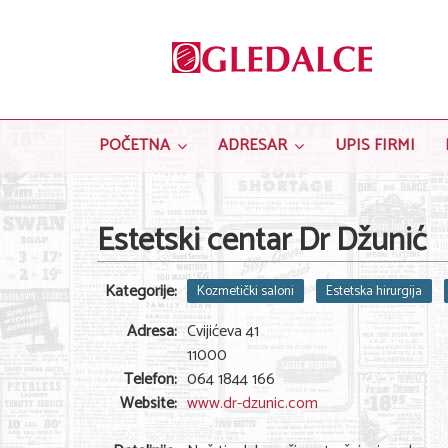
POČETNA
ADRESAR
UPIS FIRMI
Estetski centar Dr Džunić
Kategorije:
Kozmetički saloni
Estetska hirurgija
Adresa:
Cvijićeva 41
11000
Telefon:
064 1844 166
Website:
www.dr-dzunic.com