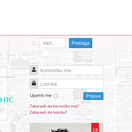
Pretraga
Korisničko ime
Lozinka
Upamti me
Prijava
Zaboravili ste korisničko ime?
Zaboravili ste lozinku?