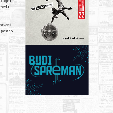
i age i
i među
stven i
o postao