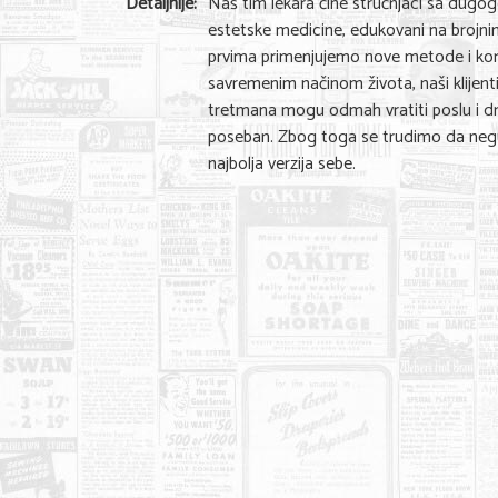
Detaljnije:
Naš tim lekara čine stručnjaci sa dugog
estetske medicine, edukovani na brojnim
prvima primenjujemo nove metode i kori
savremenim načinom života, naši klijent
tretmana mogu odmah vratiti poslu i dnev
poseban. Zbog toga se trudimo da neguj
najbolja verzija sebe.