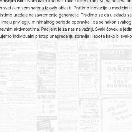
odišnjim iskustvom kako kod nas tako i u inostranstvu na poljima ant
 svetskim seminarima iz ovih oblasti. Pratimo inovacije u medicini 
stimo uređaje najsavremenije generacije. Trudimo se da u skladu sa
i imaju privilegiju minimalnog perioda oporavka i da se nakon svakog
nim aktivnostima. Pacijent je za nas najvažniji. Svaki čovek je jedin
emo individualni pristup unapređenju zdravlja i lepote kako bi svak