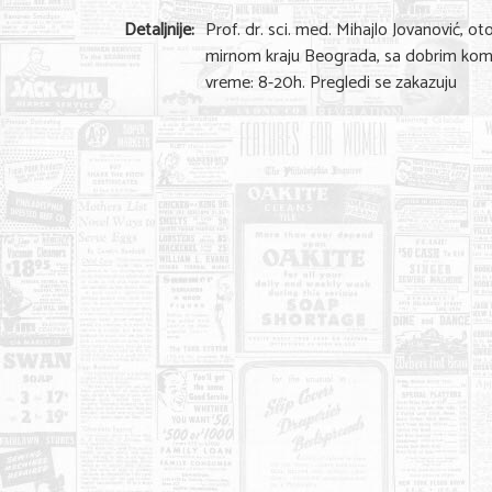
Detaljnije:
Prof. dr. sci. med. Mihajlo Jovanović, ot
mirnom kraju Beograda, sa dobrim komun
vreme: 8-20h. Pregledi se zakazuju