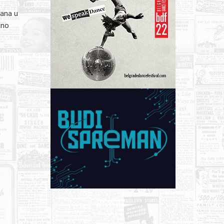
rana u
dno