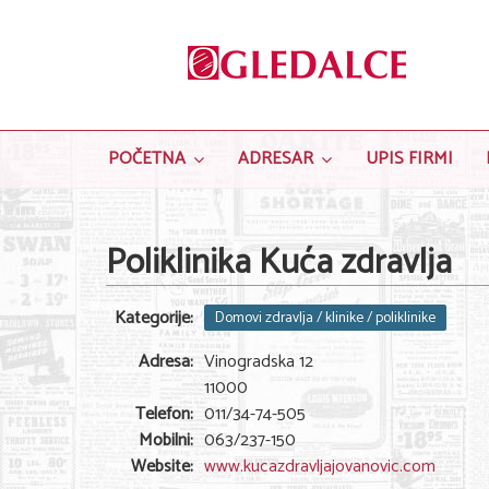
POČETNA
ADRESAR
UPIS FIRMI
Poliklinika Kuća zdravlja
Kategorije:
Domovi zdravlja / klinike / poliklinike
Adresa:
Vinogradska 12
11000
Telefon:
011/34-74-505
Mobilni:
063/237-150
Website:
www.kucazdravljajovanovic.com