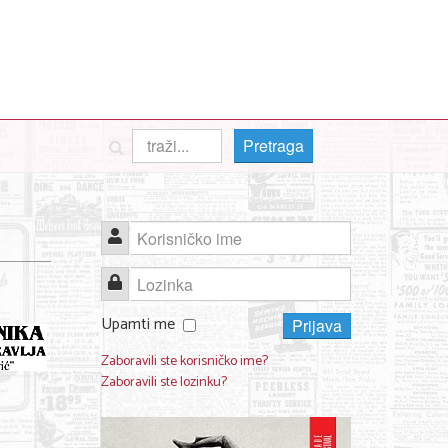
Pretraga
Korisničko ime
Lozinka
Upamti me
Prijava
Zaboravili ste korisničko ime?
Zaboravili ste lozinku?