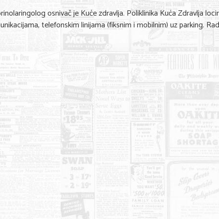
orinolaringolog osnivač je Kuće zdravlja. Poliklinika Kuća Zdravlja loci
ikacijama, telefonskim linijama (fiksnim i mobilnim) uz parking. Ra