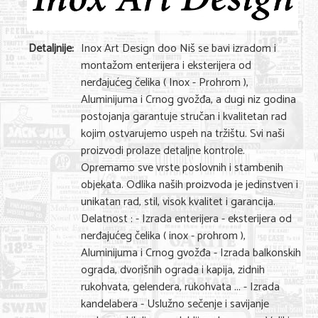
Nega lica i tela
Shopping
Detaljnije:
Inox Art Design doo Niš se bavi izradom i
montažom enterijera i eksterijera od
Sve za venčanje
nerđajućeg čelika ( Inox - Prohrom ),
Aluminijuma i Crnog gvožđa, a dugi niz godina
Sve za decu
postojanja garantuje stručan i kvalitetan rad
Kuća i bašta
kojim ostvarujemo uspeh na tržištu. Svi naši
proizvodi prolaze detaljne kontrole.
Gastronomija
Opremamo sve vrste poslovnih i stambenih
objekata. Odlika naših proizvoda je jedinstven i
Sport i rekreacija
unikatan rad, stil, visok kvalitet i garancija.
Delatnost : - Izrada enterijera - eksterijera od
Zdravlje i medicina
nerđajućeg čelika ( inox - prohrom ),
Hobi i razonoda
Aluminijuma i Crnog gvožđa - Izrada balkonskih
ograda, dvorišnih ograda i kapija, zidnih
UPIS FIRMI
rukohvata, gelendera, rukohvata ... - Izrada
kandelabera - Uslužno sečenje i savijanje
MARKETING