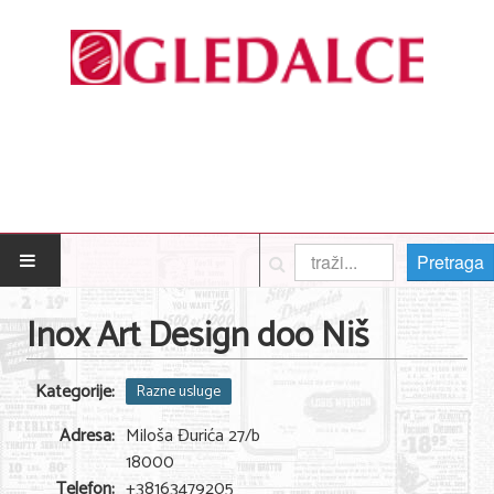
Pretraga
POČETNA
Inox Art Design doo Niš
Posao
Kategorije:
Razne usluge
Usluge
Adresa:
Miloša Đurića 27/b
Nega lica i tela
18000
Telefon:
+38163479205