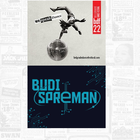
Nega lica i tela
Shopping
Sve za venčanje
Sve za decu
Kuća i bašta
Gastronomija
Sport i rekreacija
Zdravlje i medicina
Hobi i razonoda
UPIS FIRMI
MARKETING