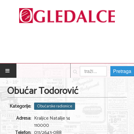
Pretraga
POČETNA
Obućar Todorović
Posao
Kategorije:
Obućarske radionice
Usluge
Adresa:
Kraljice Natalije 14
Nega lica i tela
110000
Telefon:
011/2643-088