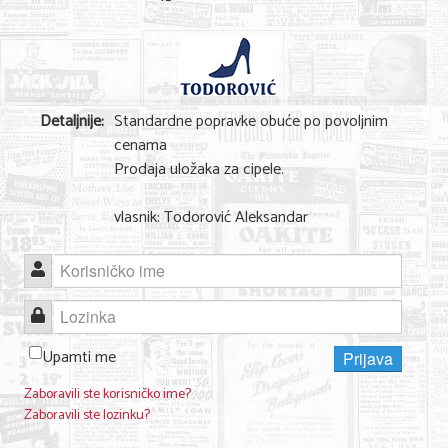
Shopping
Sve za venčanje
Sve za decu
Detaljnije:
Standardne popravke obuće po povoljnim
Gastronomija
cenama
Prodaja uložaka za cipele.
Kuća i bašta
Zdravlje i medicina
vlasnik: Todorović Aleksandar
Sport i rekreacija
Korisničko ime
Hobi i razonoda
Lozinka
ADRESAR
Upamti me
Prijava
Posao
Zaboravili ste korisničko ime?
Zaboravili ste lozinku?
Usluge